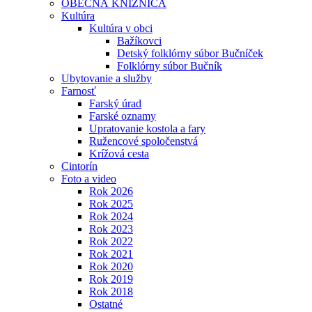
OBECNÁ KNIŽNICA
Kultúra
Kultúra v obci
Bažíkovci
Detský folklórny súbor Bučníček
Folklórny súbor Bučník
Ubytovanie a služby
Farnosť
Farský úrad
Farské oznamy
Upratovanie kostola a fary
Ružencové spoločenstvá
Krížová cesta
Cintorín
Foto a video
Rok 2026
Rok 2025
Rok 2024
Rok 2023
Rok 2022
Rok 2021
Rok 2020
Rok 2019
Rok 2018
Ostatné