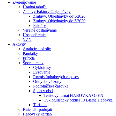
Zverejňovanie
Úradná tabuľa
Zmluvy Faktúry Objednávky
Zmluvy, Objednávky od 5⁄2020
Zmluvy, Objednávky do 5⁄2020
Faktúry
Verejné obstarávanie
Hospodárenie
VZN
Aktivity
Atrakcie a okolie
Pamiatky
Príroda
Šport a relax
Cyklotrasy
Lyžovanie
Rozpis futbalových zápasov
Oddychové zóny
Podroháčska časovka
Šport v obci
Tenisový turnaj HABOVKA OPEN
Cykloturistický oddiel TJ Blatná Habovka
Turistika
Kalendár podujatí
Habovský kardan