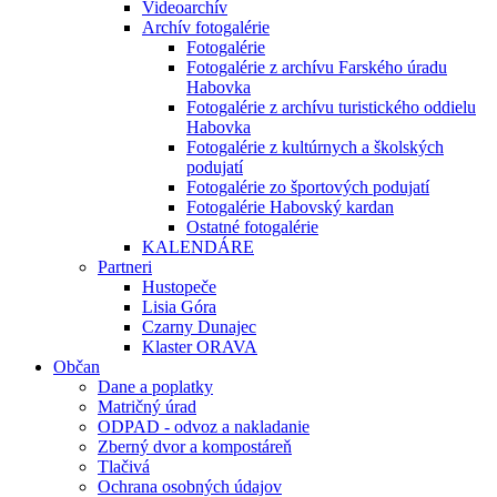
Videoarchív
Archív fotogalérie
Fotogalérie
Fotogalérie z archívu Farského úradu
Habovka
Fotogalérie z archívu turistického oddielu
Habovka
Fotogalérie z kultúrnych a školských
podujatí
Fotogalérie zo športových podujatí
Fotogalérie Habovský kardan
Ostatné fotogalérie
KALENDÁRE
Partneri
Hustopeče
Lisia Góra
Czarny Dunajec
Klaster ORAVA
Občan
Dane a poplatky
Matričný úrad
ODPAD - odvoz a nakladanie
Zberný dvor a kompostáreň
Tlačivá
Ochrana osobných údajov