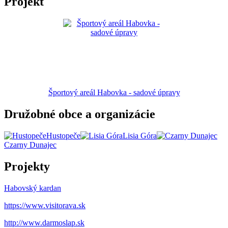
Projekt
Športový areál Habovka - sadové úpravy
Družobné obce a organizácie
Hustopeče
Lisia Góra
Czarny Dunajec
Projekty
Habovský kardan
https://www.visitorava.sk
http://www.darmoslap.sk