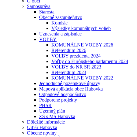
O obci
Samospráva
Starosta
Obecné zastupiteľstvo
Komisie
Výsledky komunálnych volieb
Uznesenia a zápisnice
VOĽBY
KOMUNÁLNE VOĽBY 2026
Referendum 2026
VOĽBY prezidenta 2024
Voľby do Európskeho parlamentu 2024
VOĽBY do NR SR 2023
Referendum 2023
KOMUNÁLNE VOĽBY 2022
Jednoduché pozemkové úpravy
Mapová aplikácia obce Habovka
Odpadové hospodárstvo
Podporené projekty
PHSR
Územný plán
ZŠ s MŠ Habovka
Dôležité informácie
Urbár Habovka
Obecné noviny