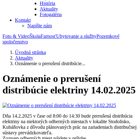
História
Aktuality
Fotogaléria
Kontakt
Napíšte nám
Foto & Video
Škola
Farnosť
Ubytovanie a služby
Pozemkové
spoločenstvo
Úvodná stránka
Aktuality
Oznámenie o prerušení distribúcie...
Oznámenie o prerušení
distribúcie elektriny 14.02.2025
Dňa 14.2.2025 v čase od 8:00 do 14:30 bude prerušená distribúcia
elektriny na niektorých odberných miestach v lokalite Stodolisko,
Kubáňovka z dôvodu plánovaných prác na zariadeniach distribučnej
sústavy prevádzkovateľa.
Zoznam odberných miest nájdete v prílohe...