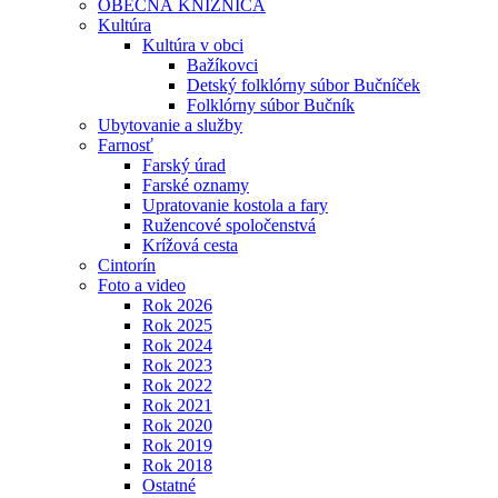
OBECNÁ KNIŽNICA
Kultúra
Kultúra v obci
Bažíkovci
Detský folklórny súbor Bučníček
Folklórny súbor Bučník
Ubytovanie a služby
Farnosť
Farský úrad
Farské oznamy
Upratovanie kostola a fary
Ružencové spoločenstvá
Krížová cesta
Cintorín
Foto a video
Rok 2026
Rok 2025
Rok 2024
Rok 2023
Rok 2022
Rok 2021
Rok 2020
Rok 2019
Rok 2018
Ostatné