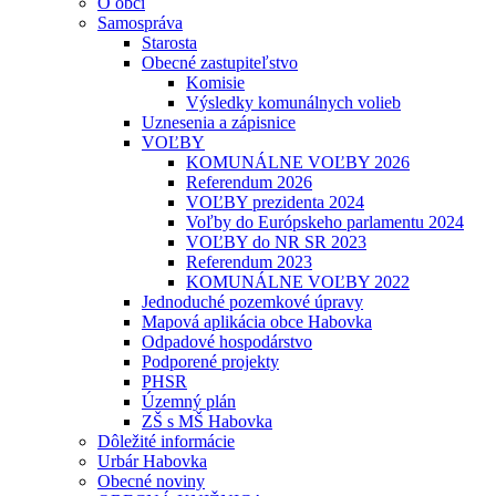
O obci
Samospráva
Starosta
Obecné zastupiteľstvo
Komisie
Výsledky komunálnych volieb
Uznesenia a zápisnice
VOĽBY
KOMUNÁLNE VOĽBY 2026
Referendum 2026
VOĽBY prezidenta 2024
Voľby do Európskeho parlamentu 2024
VOĽBY do NR SR 2023
Referendum 2023
KOMUNÁLNE VOĽBY 2022
Jednoduché pozemkové úpravy
Mapová aplikácia obce Habovka
Odpadové hospodárstvo
Podporené projekty
PHSR
Územný plán
ZŠ s MŠ Habovka
Dôležité informácie
Urbár Habovka
Obecné noviny