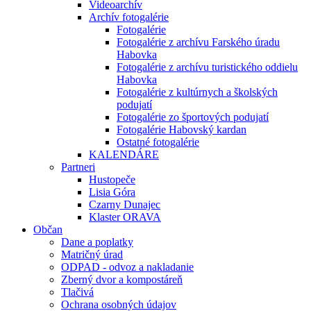
Videoarchív
Archív fotogalérie
Fotogalérie
Fotogalérie z archívu Farského úradu
Habovka
Fotogalérie z archívu turistického oddielu
Habovka
Fotogalérie z kultúrnych a školských
podujatí
Fotogalérie zo športových podujatí
Fotogalérie Habovský kardan
Ostatné fotogalérie
KALENDÁRE
Partneri
Hustopeče
Lisia Góra
Czarny Dunajec
Klaster ORAVA
Občan
Dane a poplatky
Matričný úrad
ODPAD - odvoz a nakladanie
Zberný dvor a kompostáreň
Tlačivá
Ochrana osobných údajov