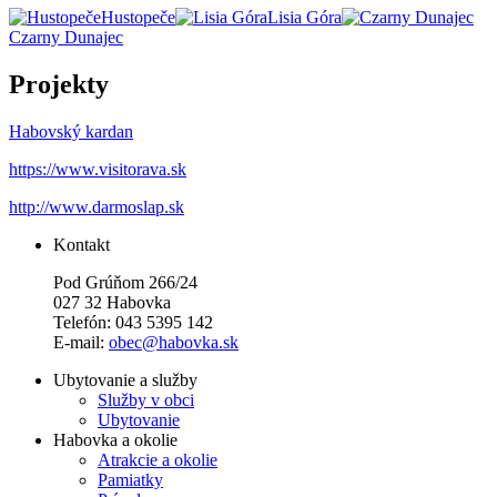
Hustopeče
Lisia Góra
Czarny Dunajec
Projekty
Habovský kardan
https://www.visitorava.sk
http://www.darmoslap.sk
Kontakt
Pod Grúňom 266/24
027 32 Habovka
Telefón: 043 5395 142
E-mail:
obec@habovka.sk
Ubytovanie a služby
Služby v obci
Ubytovanie
Habovka a okolie
Atrakcie a okolie
Pamiatky