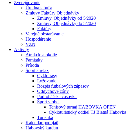
Zverejňovanie
Úradná tabuľa
Zmluvy Faktúry Objednávky
Zmluvy, Objednávky od 5⁄2020
Zmluvy, Objednávky do 5⁄2020
Faktúry
Verejné obstarávanie
Hospodárenie
VZN
Aktivity
Atrakcie a okolie
Pamiatky
Príroda
Šport a relax
Cyklotrasy
Lyžovanie
Rozpis futbalových zápasov
Oddychové zóny
Podroháčska časovka
Šport v obci
Tenisový turnaj HABOVKA OPEN
Cykloturistický oddiel TJ Blatná Habovka
Turistika
Kalendár podujatí
Habovský kardan