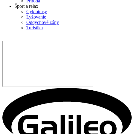
Príroda
Šport a relax
Cyklotrasy
Lyžovanie
Oddychové zóny
Turistika