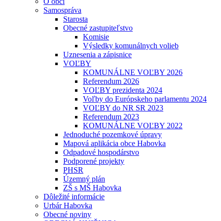
O obci
Samospráva
Starosta
Obecné zastupiteľstvo
Komisie
Výsledky komunálnych volieb
Uznesenia a zápisnice
VOĽBY
KOMUNÁLNE VOĽBY 2026
Referendum 2026
VOĽBY prezidenta 2024
Voľby do Európskeho parlamentu 2024
VOĽBY do NR SR 2023
Referendum 2023
KOMUNÁLNE VOĽBY 2022
Jednoduché pozemkové úpravy
Mapová aplikácia obce Habovka
Odpadové hospodárstvo
Podporené projekty
PHSR
Územný plán
ZŠ s MŠ Habovka
Dôležité informácie
Urbár Habovka
Obecné noviny