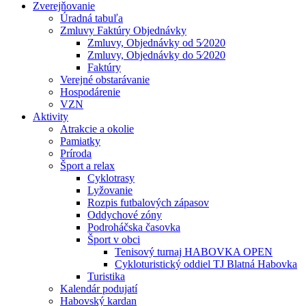
Zverejňovanie
Úradná tabuľa
Zmluvy Faktúry Objednávky
Zmluvy, Objednávky od 5⁄2020
Zmluvy, Objednávky do 5⁄2020
Faktúry
Verejné obstarávanie
Hospodárenie
VZN
Aktivity
Atrakcie a okolie
Pamiatky
Príroda
Šport a relax
Cyklotrasy
Lyžovanie
Rozpis futbalových zápasov
Oddychové zóny
Podroháčska časovka
Šport v obci
Tenisový turnaj HABOVKA OPEN
Cykloturistický oddiel TJ Blatná Habovka
Turistika
Kalendár podujatí
Habovský kardan