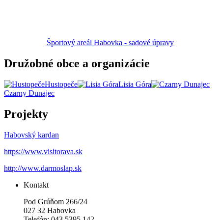
Športový areál Habovka - sadové úpravy
Družobné obce a organizácie
Hustopeče
Lisia Góra
Czarny Dunajec
Projekty
Habovský kardan
https://www.visitorava.sk
http://www.darmoslap.sk
Kontakt
Pod Grúňom 266/24
027 32 Habovka
Telefón: 043 5395 142