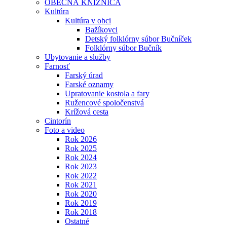
OBECNÁ KNIŽNICA
Kultúra
Kultúra v obci
Bažíkovci
Detský folklórny súbor Bučníček
Folklórny súbor Bučník
Ubytovanie a služby
Farnosť
Farský úrad
Farské oznamy
Upratovanie kostola a fary
Ružencové spoločenstvá
Krížová cesta
Cintorín
Foto a video
Rok 2026
Rok 2025
Rok 2024
Rok 2023
Rok 2022
Rok 2021
Rok 2020
Rok 2019
Rok 2018
Ostatné