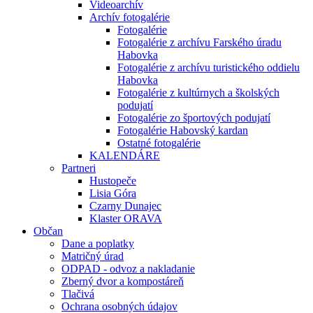
Videoarchív
Archív fotogalérie
Fotogalérie
Fotogalérie z archívu Farského úradu
Habovka
Fotogalérie z archívu turistického oddielu
Habovka
Fotogalérie z kultúrnych a školských
podujatí
Fotogalérie zo športových podujatí
Fotogalérie Habovský kardan
Ostatné fotogalérie
KALENDÁRE
Partneri
Hustopeče
Lisia Góra
Czarny Dunajec
Klaster ORAVA
Občan
Dane a poplatky
Matričný úrad
ODPAD - odvoz a nakladanie
Zberný dvor a kompostáreň
Tlačivá
Ochrana osobných údajov