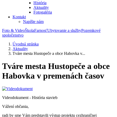
História
Aktuality
Fotogaléria
Kontakt
Napíšte nám
Foto & Video
Škola
Farnosť
Ubytovanie a služby
Pozemkové
spoločenstvo
Úvodná stránka
Aktuality
Tváre mesta Hustopeče a obce Habovka v...
Tváre mesta Hustopeče a obce
Habovka v premenách časov
Videodokument - História stavieb
Vážení občania,
radi by sme Vám predstavili výstup projektu cezhraničnej