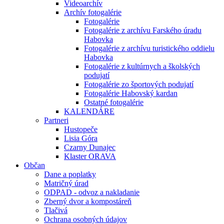
Videoarchív
Archív fotogalérie
Fotogalérie
Fotogalérie z archívu Farského úradu
Habovka
Fotogalérie z archívu turistického oddielu
Habovka
Fotogalérie z kultúrnych a školských
podujatí
Fotogalérie zo športových podujatí
Fotogalérie Habovský kardan
Ostatné fotogalérie
KALENDÁRE
Partneri
Hustopeče
Lisia Góra
Czarny Dunajec
Klaster ORAVA
Občan
Dane a poplatky
Matričný úrad
ODPAD - odvoz a nakladanie
Zberný dvor a kompostáreň
Tlačivá
Ochrana osobných údajov