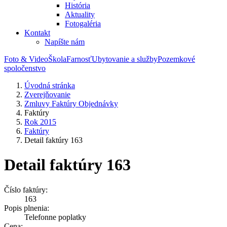
História
Aktuality
Fotogaléria
Kontakt
Napíšte nám
Foto & Video
Škola
Farnosť
Ubytovanie a služby
Pozemkové
spoločenstvo
Úvodná stránka
Zverejňovanie
Zmluvy Faktúry Objednávky
Faktúry
Rok 2015
Faktúry
Detail faktúry 163
Detail faktúry 163
Číslo faktúry:
163
Popis plnenia:
Telefonne poplatky
Cena: