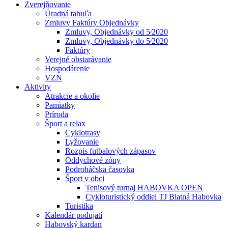
Zverejňovanie
Úradná tabuľa
Zmluvy Faktúry Objednávky
Zmluvy, Objednávky od 5⁄2020
Zmluvy, Objednávky do 5⁄2020
Faktúry
Verejné obstarávanie
Hospodárenie
VZN
Aktivity
Atrakcie a okolie
Pamiatky
Príroda
Šport a relax
Cyklotrasy
Lyžovanie
Rozpis futbalových zápasov
Oddychové zóny
Podroháčska časovka
Šport v obci
Tenisový turnaj HABOVKA OPEN
Cykloturistický oddiel TJ Blatná Habovka
Turistika
Kalendár podujatí
Habovský kardan