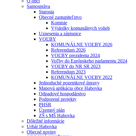
O obci
Samospráva
Starosta
Obecné zastupiteľstvo
Komisie
Výsledky komunálnych volieb
Uznesenia a zápisnice
VOĽBY
KOMUNÁLNE VOĽBY 2026
Referendum 2026
VOĽBY prezidenta 2024
Voľby do Európskeho parlamentu 2024
VOĽBY do NR SR 2023
Referendum 2023
KOMUNÁLNE VOĽBY 2022
Jednoduché pozemkové úpravy
Mapová aplikácia obce Habovka
Odpadové hospodárstvo
Podporené projekty
PHSR
Územný plán
ZŠ s MŠ Habovka
Dôležité informácie
Urbár Habovka
Obecné noviny