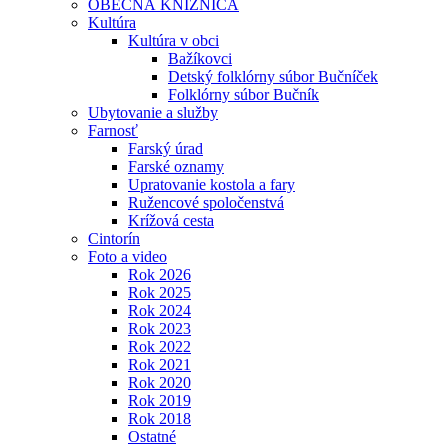
OBECNÁ KNIŽNICA
Kultúra
Kultúra v obci
Bažíkovci
Detský folklórny súbor Bučníček
Folklórny súbor Bučník
Ubytovanie a služby
Farnosť
Farský úrad
Farské oznamy
Upratovanie kostola a fary
Ružencové spoločenstvá
Krížová cesta
Cintorín
Foto a video
Rok 2026
Rok 2025
Rok 2024
Rok 2023
Rok 2022
Rok 2021
Rok 2020
Rok 2019
Rok 2018
Ostatné