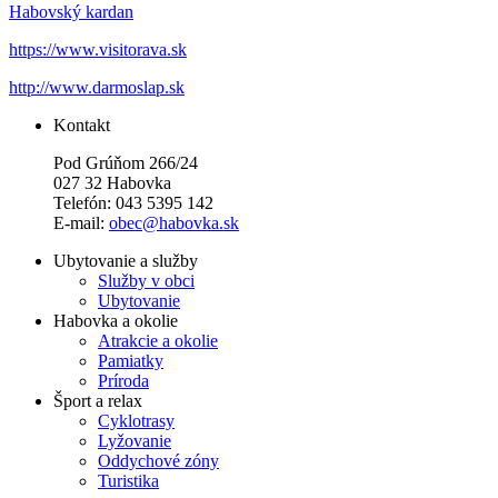
Habovský kardan
https://www.visitorava.sk
http://www.darmoslap.sk
Kontakt
Pod Grúňom 266/24
027 32 Habovka
Telefón: 043 5395 142
E-mail:
obec@habovka.sk
Ubytovanie a služby
Služby v obci
Ubytovanie
Habovka a okolie
Atrakcie a okolie
Pamiatky
Príroda
Šport a relax
Cyklotrasy
Lyžovanie
Oddychové zóny
Turistika