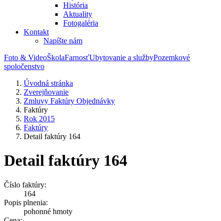
História
Aktuality
Fotogaléria
Kontakt
Napíšte nám
Foto & Video
Škola
Farnosť
Ubytovanie a služby
Pozemkové
spoločenstvo
Úvodná stránka
Zverejňovanie
Zmluvy Faktúry Objednávky
Faktúry
Rok 2015
Faktúry
Detail faktúry 164
Detail faktúry 164
Číslo faktúry:
164
Popis plnenia:
pohonné hmoty
Cena: