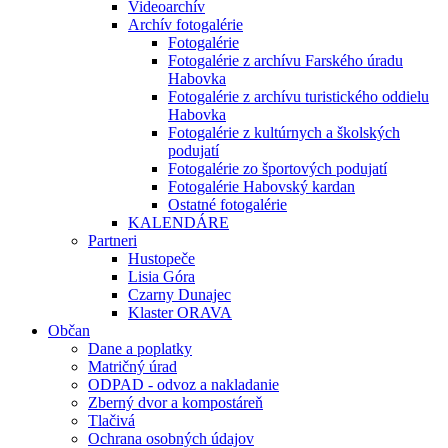
Videoarchív
Archív fotogalérie
Fotogalérie
Fotogalérie z archívu Farského úradu
Habovka
Fotogalérie z archívu turistického oddielu
Habovka
Fotogalérie z kultúrnych a školských
podujatí
Fotogalérie zo športových podujatí
Fotogalérie Habovský kardan
Ostatné fotogalérie
KALENDÁRE
Partneri
Hustopeče
Lisia Góra
Czarny Dunajec
Klaster ORAVA
Občan
Dane a poplatky
Matričný úrad
ODPAD - odvoz a nakladanie
Zberný dvor a kompostáreň
Tlačivá
Ochrana osobných údajov