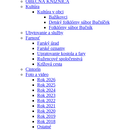
OBECNÁ KNIŽNICA
Kultúra
Kultúra v obci
Bažíkovci
Detský folklórny súbor Bučníček
Folklórny súbor Bučník
Ubytovanie a služby
Farnosť
Farský úrad
Farské oznamy
Upratovanie kostola a fary
Ružencové spoločenstvá
Krížová cesta
Cintorín
Foto a video
Rok 2026
Rok 2025
Rok 2024
Rok 2023
Rok 2022
Rok 2021
Rok 2020
Rok 2019
Rok 2018
Ostatné