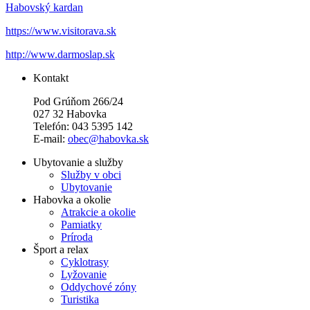
Habovský kardan
https://www.visitorava.sk
http://www.darmoslap.sk
Kontakt
Pod Grúňom 266/24
027 32 Habovka
Telefón: 043 5395 142
E-mail:
obec@habovka.sk
Ubytovanie a služby
Služby v obci
Ubytovanie
Habovka a okolie
Atrakcie a okolie
Pamiatky
Príroda
Šport a relax
Cyklotrasy
Lyžovanie
Oddychové zóny
Turistika