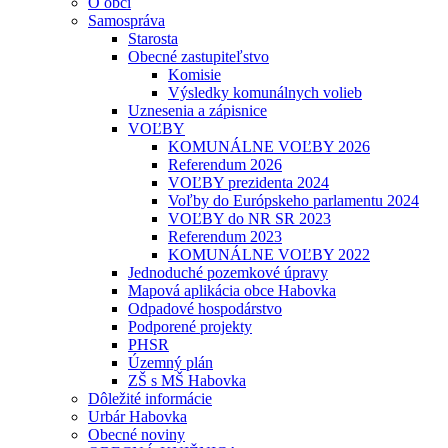
O obci
Samospráva
Starosta
Obecné zastupiteľstvo
Komisie
Výsledky komunálnych volieb
Uznesenia a zápisnice
VOĽBY
KOMUNÁLNE VOĽBY 2026
Referendum 2026
VOĽBY prezidenta 2024
Voľby do Európskeho parlamentu 2024
VOĽBY do NR SR 2023
Referendum 2023
KOMUNÁLNE VOĽBY 2022
Jednoduché pozemkové úpravy
Mapová aplikácia obce Habovka
Odpadové hospodárstvo
Podporené projekty
PHSR
Územný plán
ZŠ s MŠ Habovka
Dôležité informácie
Urbár Habovka
Obecné noviny