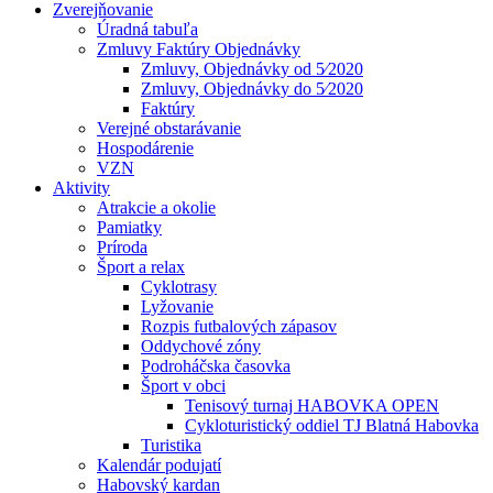
Zverejňovanie
Úradná tabuľa
Zmluvy Faktúry Objednávky
Zmluvy, Objednávky od 5⁄2020
Zmluvy, Objednávky do 5⁄2020
Faktúry
Verejné obstarávanie
Hospodárenie
VZN
Aktivity
Atrakcie a okolie
Pamiatky
Príroda
Šport a relax
Cyklotrasy
Lyžovanie
Rozpis futbalových zápasov
Oddychové zóny
Podroháčska časovka
Šport v obci
Tenisový turnaj HABOVKA OPEN
Cykloturistický oddiel TJ Blatná Habovka
Turistika
Kalendár podujatí
Habovský kardan