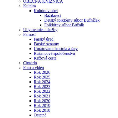
OBECNÁ KNIŽNICA
Kultúra
Kultúra v obci
Bažíkovci
Detský folklórny súbor Bučníček
Folklórny súbor Bučník
Ubytovanie a služby
Farnosť
Farský úrad
Farské oznamy
Upratovanie kostola a fary
Ružencové spoločenstvá
Krížová cesta
Cintorín
Foto a video
Rok 2026
Rok 2025
Rok 2024
Rok 2023
Rok 2022
Rok 2021
Rok 2020
Rok 2019
Rok 2018
Ostatné