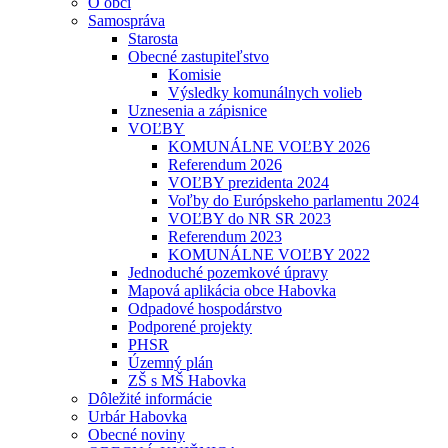
O obci
Samospráva
Starosta
Obecné zastupiteľstvo
Komisie
Výsledky komunálnych volieb
Uznesenia a zápisnice
VOĽBY
KOMUNÁLNE VOĽBY 2026
Referendum 2026
VOĽBY prezidenta 2024
Voľby do Európskeho parlamentu 2024
VOĽBY do NR SR 2023
Referendum 2023
KOMUNÁLNE VOĽBY 2022
Jednoduché pozemkové úpravy
Mapová aplikácia obce Habovka
Odpadové hospodárstvo
Podporené projekty
PHSR
Územný plán
ZŠ s MŠ Habovka
Dôležité informácie
Urbár Habovka
Obecné noviny