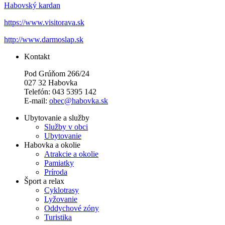
Habovský kardan
https://www.visitorava.sk
http://www.darmoslap.sk
Kontakt
Pod Grúňom 266/24
027 32 Habovka
Telefón: 043 5395 142
E-mail:
obec@habovka.sk
Ubytovanie a služby
Služby v obci
Ubytovanie
Habovka a okolie
Atrakcie a okolie
Pamiatky
Príroda
Šport a relax
Cyklotrasy
Lyžovanie
Oddychové zóny
Turistika