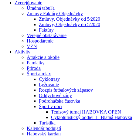
Zverejňovanie
Úradná tabuľa
Zmluvy Faktúry Objednávky
Zmluvy, Objednávky od 5⁄2020
Zmluvy, Objednávky do 5⁄2020
Faktúry
Verejné obstarávanie
Hospodárenie
VZN
Aktivity
Atrakcie a okolie
Pamiatky
Príroda
Šport a relax
Cyklotrasy
Lyžovanie
Rozpis futbalových zápasov
Oddychové zóny
Podroháčska časovka
Šport v obci
Tenisový turnaj HABOVKA OPEN
Cykloturistický oddiel TJ Blatná Habovka
Turistika
Kalendár podujatí
Habovský kardan