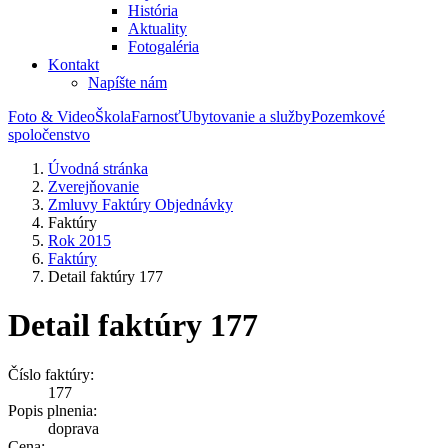
História
Aktuality
Fotogaléria
Kontakt
Napíšte nám
Foto & Video
Škola
Farnosť
Ubytovanie a služby
Pozemkové
spoločenstvo
Úvodná stránka
Zverejňovanie
Zmluvy Faktúry Objednávky
Faktúry
Rok 2015
Faktúry
Detail faktúry 177
Detail faktúry 177
Číslo faktúry:
177
Popis plnenia:
doprava
Cena: