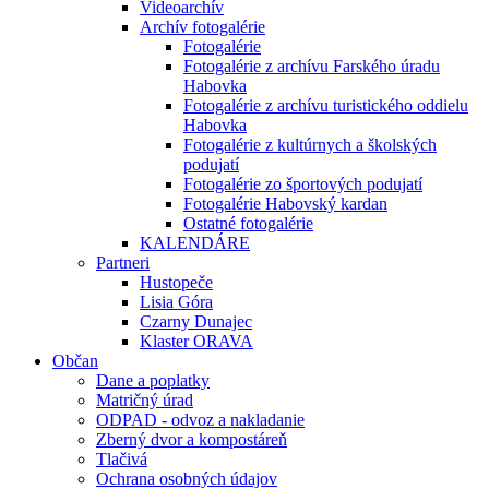
Videoarchív
Archív fotogalérie
Fotogalérie
Fotogalérie z archívu Farského úradu
Habovka
Fotogalérie z archívu turistického oddielu
Habovka
Fotogalérie z kultúrnych a školských
podujatí
Fotogalérie zo športových podujatí
Fotogalérie Habovský kardan
Ostatné fotogalérie
KALENDÁRE
Partneri
Hustopeče
Lisia Góra
Czarny Dunajec
Klaster ORAVA
Občan
Dane a poplatky
Matričný úrad
ODPAD - odvoz a nakladanie
Zberný dvor a kompostáreň
Tlačivá
Ochrana osobných údajov