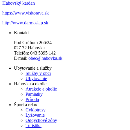
Habovský kardan
https://www.visitorava.sk
http://www.darmoslap.sk
Kontakt
Pod Grúňom 266/24
027 32 Habovka
Telefón: 043 5395 142
E-mail:
obec@habovka.sk
Ubytovanie a služby
Služby v obci
Ubytovanie
Habovka a okolie
Atrakcie a okolie
Pamiatky
Príroda
Šport a relax
Cyklotrasy
Lyžovanie
Oddychové zóny
Turistika