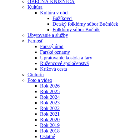
OBECNÁ KNIŽNICA
Kultúra
Kultúra v obci
Bažíkovci
Detský folklórny súbor Bučníček
Folklórny súbor Bučník
Ubytovanie a služby
Farnosť
Farský úrad
Farské oznamy
Upratovanie kostola a fary
Ružencové spoločenstvá
Krížová cesta
Cintorín
Foto a video
Rok 2026
Rok 2025
Rok 2024
Rok 2023
Rok 2022
Rok 2021
Rok 2020
Rok 2019
Rok 2018
Ostatné