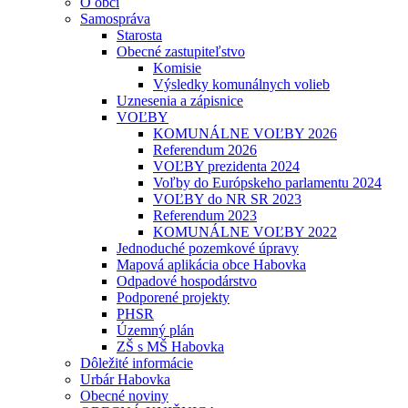
O obci
Samospráva
Starosta
Obecné zastupiteľstvo
Komisie
Výsledky komunálnych volieb
Uznesenia a zápisnice
VOĽBY
KOMUNÁLNE VOĽBY 2026
Referendum 2026
VOĽBY prezidenta 2024
Voľby do Európskeho parlamentu 2024
VOĽBY do NR SR 2023
Referendum 2023
KOMUNÁLNE VOĽBY 2022
Jednoduché pozemkové úpravy
Mapová aplikácia obce Habovka
Odpadové hospodárstvo
Podporené projekty
PHSR
Územný plán
ZŠ s MŠ Habovka
Dôležité informácie
Urbár Habovka
Obecné noviny