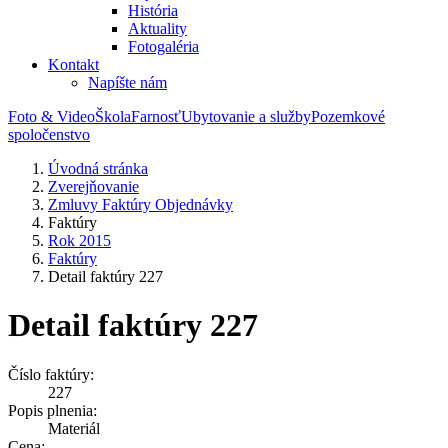
História
Aktuality
Fotogaléria
Kontakt
Napíšte nám
Foto & Video
Škola
Farnosť
Ubytovanie a služby
Pozemkové
spoločenstvo
Úvodná stránka
Zverejňovanie
Zmluvy Faktúry Objednávky
Faktúry
Rok 2015
Faktúry
Detail faktúry 227
Detail faktúry 227
Číslo faktúry:
227
Popis plnenia:
Materiál
Cena: