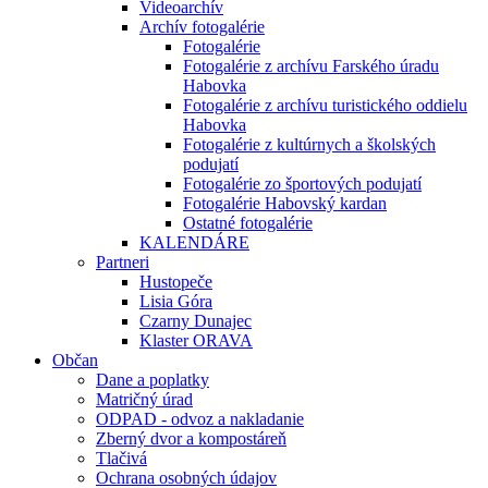
Videoarchív
Archív fotogalérie
Fotogalérie
Fotogalérie z archívu Farského úradu
Habovka
Fotogalérie z archívu turistického oddielu
Habovka
Fotogalérie z kultúrnych a školských
podujatí
Fotogalérie zo športových podujatí
Fotogalérie Habovský kardan
Ostatné fotogalérie
KALENDÁRE
Partneri
Hustopeče
Lisia Góra
Czarny Dunajec
Klaster ORAVA
Občan
Dane a poplatky
Matričný úrad
ODPAD - odvoz a nakladanie
Zberný dvor a kompostáreň
Tlačivá
Ochrana osobných údajov