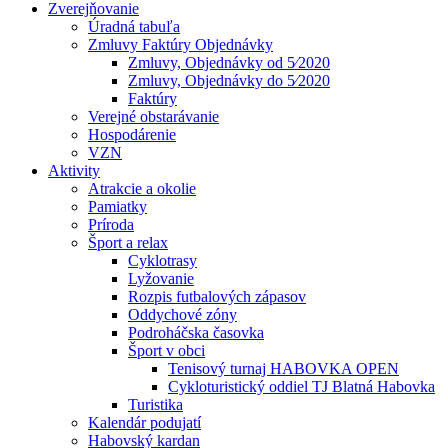
Zverejňovanie
Úradná tabuľa
Zmluvy Faktúry Objednávky
Zmluvy, Objednávky od 5⁄2020
Zmluvy, Objednávky do 5⁄2020
Faktúry
Verejné obstarávanie
Hospodárenie
VZN
Aktivity
Atrakcie a okolie
Pamiatky
Príroda
Šport a relax
Cyklotrasy
Lyžovanie
Rozpis futbalových zápasov
Oddychové zóny
Podroháčska časovka
Šport v obci
Tenisový turnaj HABOVKA OPEN
Cykloturistický oddiel TJ Blatná Habovka
Turistika
Kalendár podujatí
Habovský kardan