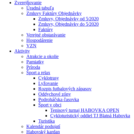
Zverejňovanie
Úradná tabuľa
Zmluvy Faktúry Objednávky
Zmluvy, Objednávky od 5⁄2020
Zmluvy, Objednávky do 5⁄2020
Faktúry
Verejné obstarávanie
Hospodárenie
VZN
Aktivity
Atrakcie a okolie
Pamiatky
Príroda
Šport a relax
Cyklotrasy
Lyžovanie
Rozpis futbalových zápasov
Oddychové zóny
Podroháčska časovka
Šport v obci
Tenisový turnaj HABOVKA OPEN
Cykloturistický oddiel TJ Blatná Habovka
Turistika
Kalendár podujatí
Habovský kardan