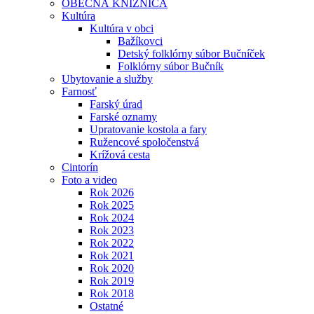
OBECNÁ KNIŽNICA
Kultúra
Kultúra v obci
Bažíkovci
Detský folklórny súbor Bučníček
Folklórny súbor Bučník
Ubytovanie a služby
Farnosť
Farský úrad
Farské oznamy
Upratovanie kostola a fary
Ružencové spoločenstvá
Krížová cesta
Cintorín
Foto a video
Rok 2026
Rok 2025
Rok 2024
Rok 2023
Rok 2022
Rok 2021
Rok 2020
Rok 2019
Rok 2018
Ostatné