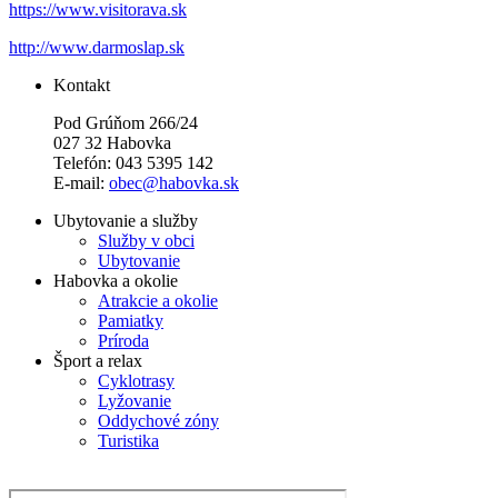
https://www.visitorava.sk
http://www.darmoslap.sk
Kontakt
Pod Grúňom 266/24
027 32 Habovka
Telefón: 043 5395 142
E-mail:
obec@habovka.sk
Ubytovanie a služby
Služby v obci
Ubytovanie
Habovka a okolie
Atrakcie a okolie
Pamiatky
Príroda
Šport a relax
Cyklotrasy
Lyžovanie
Oddychové zóny
Turistika