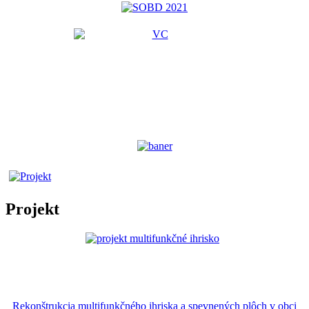
Projekt
Rekonštrukcia multifunkčného ihriska a spevnených plôch v obci