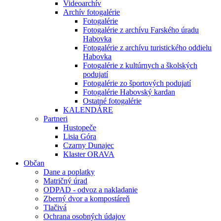
Videoarchív
Archív fotogalérie
Fotogalérie
Fotogalérie z archívu Farského úradu
Habovka
Fotogalérie z archívu turistického oddielu
Habovka
Fotogalérie z kultúrnych a školských
podujatí
Fotogalérie zo športových podujatí
Fotogalérie Habovský kardan
Ostatné fotogalérie
KALENDÁRE
Partneri
Hustopeče
Lisia Góra
Czarny Dunajec
Klaster ORAVA
Občan
Dane a poplatky
Matričný úrad
ODPAD - odvoz a nakladanie
Zberný dvor a kompostáreň
Tlačivá
Ochrana osobných údajov