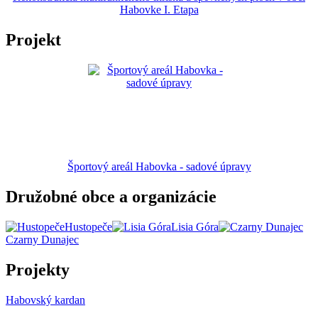
Habovke I. Etapa
Projekt
Športový areál Habovka - sadové úpravy
Družobné obce a organizácie
Hustopeče
Lisia Góra
Czarny Dunajec
Projekty
Habovský kardan