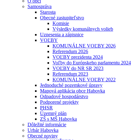
O obci
Samospráva
Starosta
Obecné zastupiteľstvo
Komisie
Výsledky komunálnych volieb
Uznesenia a zápisnice
VOĽBY
KOMUNÁLNE VOĽBY 2026
Referendum 2026
VOĽBY prezidenta 2024
Voľby do Európskeho parlamentu 2024
VOĽBY do NR SR 2023
Referendum 2023
KOMUNÁLNE VOĽBY 2022
Jednoduché pozemkové úpravy
Mapová aplikácia obce Habovka
Odpadové hospodárstvo
Podporené projekty
PHSR
Územný plán
ZŠ s MŠ Habovka
Dôležité informácie
Urbár Habovka
Obecné noviny