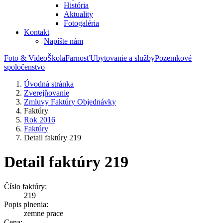
História
Aktuality
Fotogaléria
Kontakt
Napíšte nám
Foto & Video
Škola
Farnosť
Ubytovanie a služby
Pozemkové
spoločenstvo
Úvodná stránka
Zverejňovanie
Zmluvy Faktúry Objednávky
Faktúry
Rok 2016
Faktúry
Detail faktúry 219
Detail faktúry 219
Číslo faktúry:
219
Popis plnenia:
zemne prace
Cena: