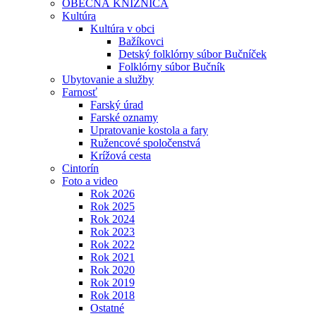
OBECNÁ KNIŽNICA
Kultúra
Kultúra v obci
Bažíkovci
Detský folklórny súbor Bučníček
Folklórny súbor Bučník
Ubytovanie a služby
Farnosť
Farský úrad
Farské oznamy
Upratovanie kostola a fary
Ružencové spoločenstvá
Krížová cesta
Cintorín
Foto a video
Rok 2026
Rok 2025
Rok 2024
Rok 2023
Rok 2022
Rok 2021
Rok 2020
Rok 2019
Rok 2018
Ostatné