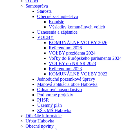
O obci
Samospráva
Starosta
Obecné zastupiteľstvo
Komisie
Výsledky komunálnych volieb
Uznesenia a zápisnice
VOĽBY
KOMUNÁLNE VOĽBY 2026
Referendum 2026
VOĽBY prezidenta 2024
Voľby do Európskeho parlamentu 2024
VOĽBY do NR SR 2023
Referendum 2023
KOMUNÁLNE VOĽBY 2022
Jednoduché pozemkové úpravy
Mapová aplikácia obce Habovka
Odpadové hospodárstvo
Podporené projekty
PHSR
Územný plán
ZŠ s MŠ Habovka
Dôležité informácie
Urbár Habovka
Obecné noviny