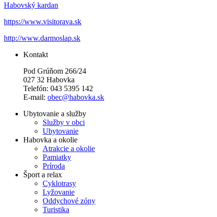
Habovský kardan
https://www.visitorava.sk
http://www.darmoslap.sk
Kontakt
Pod Grúňom 266/24
027 32 Habovka
Telefón: 043 5395 142
E-mail:
obec@habovka.sk
Ubytovanie a služby
Služby v obci
Ubytovanie
Habovka a okolie
Atrakcie a okolie
Pamiatky
Príroda
Šport a relax
Cyklotrasy
Lyžovanie
Oddychové zóny
Turistika