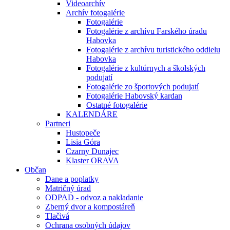
Videoarchív
Archív fotogalérie
Fotogalérie
Fotogalérie z archívu Farského úradu
Habovka
Fotogalérie z archívu turistického oddielu
Habovka
Fotogalérie z kultúrnych a školských
podujatí
Fotogalérie zo športových podujatí
Fotogalérie Habovský kardan
Ostatné fotogalérie
KALENDÁRE
Partneri
Hustopeče
Lisia Góra
Czarny Dunajec
Klaster ORAVA
Občan
Dane a poplatky
Matričný úrad
ODPAD - odvoz a nakladanie
Zberný dvor a kompostáreň
Tlačivá
Ochrana osobných údajov