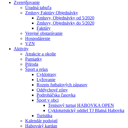
Zverejňovanie
Úradná tabuľa
Zmluvy Faktúry Objednávky
Zmluvy, Objednávky od 5⁄2020
Zmluvy, Objednávky do 5⁄2020
Faktúry
Verejné obstarávanie
Hospodárenie
VZN
Aktivity
Atrakcie a okolie
Pamiatky
Príroda
Šport a relax
Cyklotrasy
Lyžovanie
Rozpis futbalových zápasov
Oddychové zóny
Podroháčska časovka
Šport v obci
Tenisový turnaj HABOVKA OPEN
Cykloturistický oddiel TJ Blatná Habovka
Turistika
Kalendár podujatí
Habovský kardan