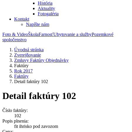
História
Aktuality
Fotogaléria
Kontakt
Napíšte nám
Foto & Video
Škola
Farnosť
Ubytovanie a služby
Pozemkové
spoločenstvo
Úvodná stránka
Zverejňovanie
Zmluvy Faktúry Objednávky
Faktúry
Rok 2017
Faktúry
Detail faktúry 102
Detail faktúry 102
Číslo faktúry:
102
Popis plnenia:
fit ihrisko pod zavozom
Cena: