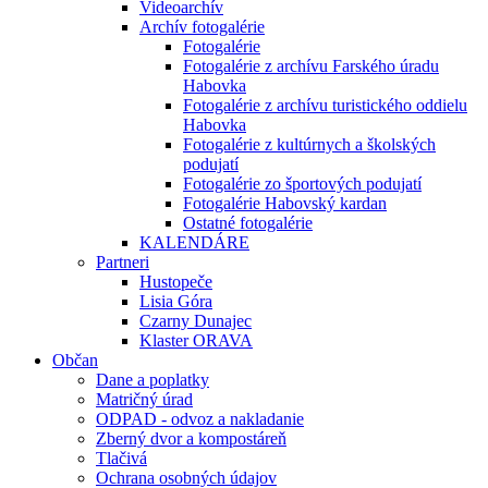
Videoarchív
Archív fotogalérie
Fotogalérie
Fotogalérie z archívu Farského úradu
Habovka
Fotogalérie z archívu turistického oddielu
Habovka
Fotogalérie z kultúrnych a školských
podujatí
Fotogalérie zo športových podujatí
Fotogalérie Habovský kardan
Ostatné fotogalérie
KALENDÁRE
Partneri
Hustopeče
Lisia Góra
Czarny Dunajec
Klaster ORAVA
Občan
Dane a poplatky
Matričný úrad
ODPAD - odvoz a nakladanie
Zberný dvor a kompostáreň
Tlačivá
Ochrana osobných údajov