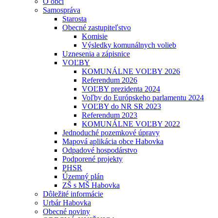
O obci
Samospráva
Starosta
Obecné zastupiteľstvo
Komisie
Výsledky komunálnych volieb
Uznesenia a zápisnice
VOĽBY
KOMUNÁLNE VOĽBY 2026
Referendum 2026
VOĽBY prezidenta 2024
Voľby do Európskeho parlamentu 2024
VOĽBY do NR SR 2023
Referendum 2023
KOMUNÁLNE VOĽBY 2022
Jednoduché pozemkové úpravy
Mapová aplikácia obce Habovka
Odpadové hospodárstvo
Podporené projekty
PHSR
Územný plán
ZŠ s MŠ Habovka
Dôležité informácie
Urbár Habovka
Obecné noviny