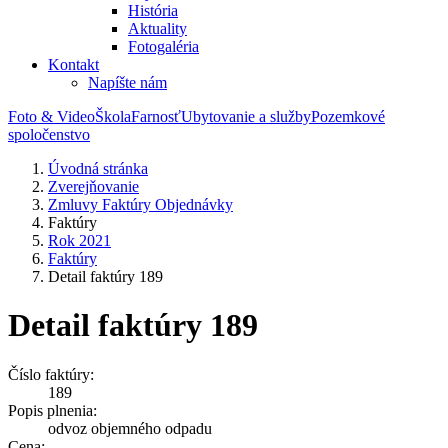
História
Aktuality
Fotogaléria
Kontakt
Napíšte nám
Foto & Video
Škola
Farnosť
Ubytovanie a služby
Pozemkové
spoločenstvo
Úvodná stránka
Zverejňovanie
Zmluvy Faktúry Objednávky
Faktúry
Rok 2021
Faktúry
Detail faktúry 189
Detail faktúry 189
Číslo faktúry:
189
Popis plnenia:
odvoz objemného odpadu
Cena: