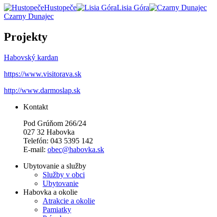
Hustopeče
Lisia Góra
Czarny Dunajec
Projekty
Habovský kardan
https://www.visitorava.sk
http://www.darmoslap.sk
Kontakt
Pod Grúňom 266/24
027 32 Habovka
Telefón: 043 5395 142
E-mail:
obec@habovka.sk
Ubytovanie a služby
Služby v obci
Ubytovanie
Habovka a okolie
Atrakcie a okolie
Pamiatky