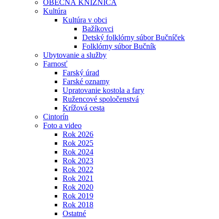
OBECNÁ KNIŽNICA
Kultúra
Kultúra v obci
Bažíkovci
Detský folklórny súbor Bučníček
Folklórny súbor Bučník
Ubytovanie a služby
Farnosť
Farský úrad
Farské oznamy
Upratovanie kostola a fary
Ružencové spoločenstvá
Krížová cesta
Cintorín
Foto a video
Rok 2026
Rok 2025
Rok 2024
Rok 2023
Rok 2022
Rok 2021
Rok 2020
Rok 2019
Rok 2018
Ostatné