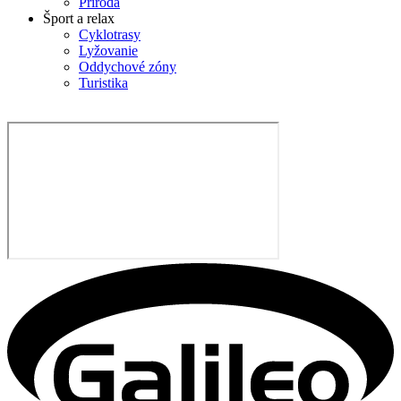
Príroda
Šport a relax
Cyklotrasy
Lyžovanie
Oddychové zóny
Turistika