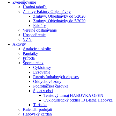
Zverejňovanie
Úradná tabuľa
Zmluvy Faktúry Objednávky
Zmluvy, Objednávky od 5⁄2020
Zmluvy, Objednávky do 5⁄2020
Faktúry
Verejné obstarávanie
Hospodárenie
VZN
Aktivity
Atrakcie a okolie
Pamiatky
Príroda
Šport a relax
Cyklotrasy
Lyžovanie
Rozpis futbalových zápasov
Oddychové zóny
Podroháčska časovka
Šport v obci
Tenisový turnaj HABOVKA OPEN
Cykloturistický oddiel TJ Blatná Habovka
Turistika
Kalendár podujatí
Habovský kardan