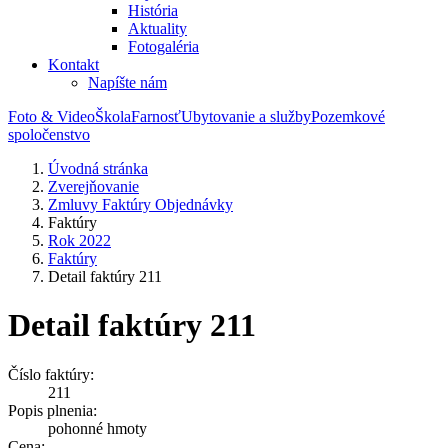
História
Aktuality
Fotogaléria
Kontakt
Napíšte nám
Foto & Video
Škola
Farnosť
Ubytovanie a služby
Pozemkové
spoločenstvo
Úvodná stránka
Zverejňovanie
Zmluvy Faktúry Objednávky
Faktúry
Rok 2022
Faktúry
Detail faktúry 211
Detail faktúry 211
Číslo faktúry:
211
Popis plnenia:
pohonné hmoty
Cena: