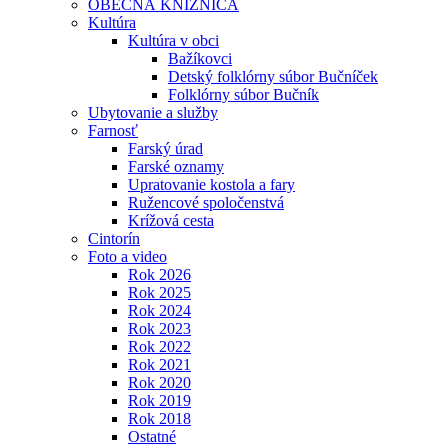
OBECNÁ KNIŽNICA
Kultúra
Kultúra v obci
Bažíkovci
Detský folklórny súbor Bučníček
Folklórny súbor Bučník
Ubytovanie a služby
Farnosť
Farský úrad
Farské oznamy
Upratovanie kostola a fary
Ružencové spoločenstvá
Krížová cesta
Cintorín
Foto a video
Rok 2026
Rok 2025
Rok 2024
Rok 2023
Rok 2022
Rok 2021
Rok 2020
Rok 2019
Rok 2018
Ostatné