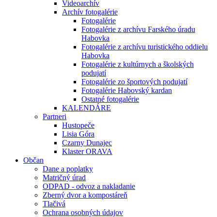
Videoarchív
Archív fotogalérie
Fotogalérie
Fotogalérie z archívu Farského úradu
Habovka
Fotogalérie z archívu turistického oddielu
Habovka
Fotogalérie z kultúrnych a školských
podujatí
Fotogalérie zo športových podujatí
Fotogalérie Habovský kardan
Ostatné fotogalérie
KALENDÁRE
Partneri
Hustopeče
Lisia Góra
Czarny Dunajec
Klaster ORAVA
Občan
Dane a poplatky
Matričný úrad
ODPAD - odvoz a nakladanie
Zberný dvor a kompostáreň
Tlačivá
Ochrana osobných údajov