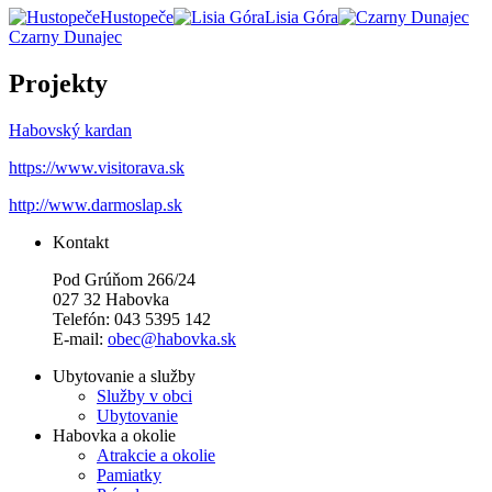
Hustopeče
Lisia Góra
Czarny Dunajec
Projekty
Habovský kardan
https://www.visitorava.sk
http://www.darmoslap.sk
Kontakt
Pod Grúňom 266/24
027 32 Habovka
Telefón: 043 5395 142
E-mail:
obec@habovka.sk
Ubytovanie a služby
Služby v obci
Ubytovanie
Habovka a okolie
Atrakcie a okolie
Pamiatky