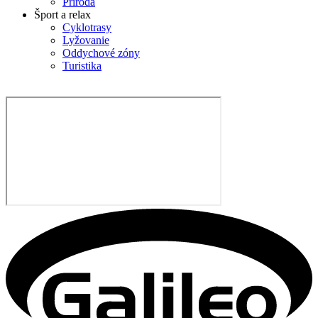
Príroda
Šport a relax
Cyklotrasy
Lyžovanie
Oddychové zóny
Turistika