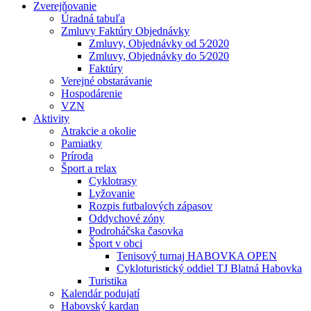
Zverejňovanie
Úradná tabuľa
Zmluvy Faktúry Objednávky
Zmluvy, Objednávky od 5⁄2020
Zmluvy, Objednávky do 5⁄2020
Faktúry
Verejné obstarávanie
Hospodárenie
VZN
Aktivity
Atrakcie a okolie
Pamiatky
Príroda
Šport a relax
Cyklotrasy
Lyžovanie
Rozpis futbalových zápasov
Oddychové zóny
Podroháčska časovka
Šport v obci
Tenisový turnaj HABOVKA OPEN
Cykloturistický oddiel TJ Blatná Habovka
Turistika
Kalendár podujatí
Habovský kardan