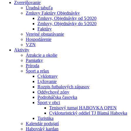
Zverejňovanie
Úradná tabuľa
Zmluvy Faktúry Objednávky
Zmluvy, Objednávky od 5⁄2020
Zmluvy, Objednávky do 5⁄2020
Faktúry
Verejné obstarávanie
Hospodárenie
VZN
Aktivity
Atrakcie a okolie
Pamiatky
Príroda
Šport a relax
Cyklotrasy
Lyžovanie
Rozpis futbalových zápasov
Oddychové zóny
Podroháčska časovka
Šport v obci
Tenisový turnaj HABOVKA OPEN
Cykloturistický oddiel TJ Blatná Habovka
Turistika
Kalendár podujatí
Habovský kardan