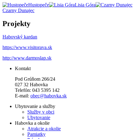
Hustopeče
Lisia Góra
Czarny Dunajec
Projekty
Habovský kardan
https://www.visitorava.sk
http://www.darmoslap.sk
Kontakt
Pod Grúňom 266/24
027 32 Habovka
Telefón: 043 5395 142
E-mail:
obec@habovka.sk
Ubytovanie a služby
Služby v obci
Ubytovanie
Habovka a okolie
Atrakcie a okolie
Pamiatky