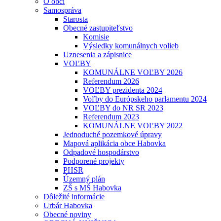
O obci
Samospráva
Starosta
Obecné zastupiteľstvo
Komisie
Výsledky komunálnych volieb
Uznesenia a zápisnice
VOĽBY
KOMUNÁLNE VOĽBY 2026
Referendum 2026
VOĽBY prezidenta 2024
Voľby do Európskeho parlamentu 2024
VOĽBY do NR SR 2023
Referendum 2023
KOMUNÁLNE VOĽBY 2022
Jednoduché pozemkové úpravy
Mapová aplikácia obce Habovka
Odpadové hospodárstvo
Podporené projekty
PHSR
Územný plán
ZŠ s MŠ Habovka
Dôležité informácie
Urbár Habovka
Obecné noviny