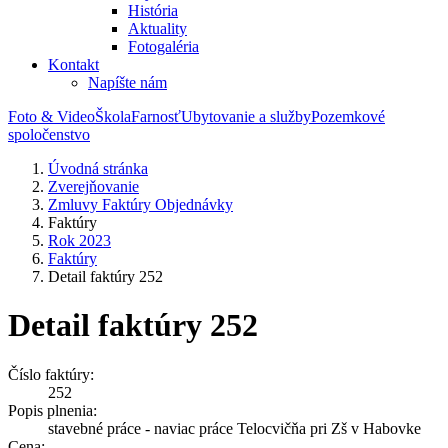
História
Aktuality
Fotogaléria
Kontakt
Napíšte nám
Foto & Video
Škola
Farnosť
Ubytovanie a služby
Pozemkové
spoločenstvo
Úvodná stránka
Zverejňovanie
Zmluvy Faktúry Objednávky
Faktúry
Rok 2023
Faktúry
Detail faktúry 252
Detail faktúry 252
Číslo faktúry:
252
Popis plnenia:
stavebné práce - naviac práce Telocvičňa pri Zš v Habovke
Cena: