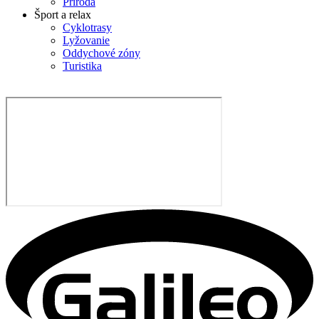
Príroda
Šport a relax
Cyklotrasy
Lyžovanie
Oddychové zóny
Turistika