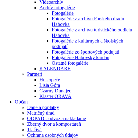
Videoarchív
Archív fotogalérie
Fotogalérie
Fotogalérie z archívu Farského úradu
Habovka
Fotogalérie z archívu turistického oddielu
Habovka
Fotogalérie z kultúrnych a školských
podujatí
Fotogalérie zo športových podujatí
Fotogalérie Habovský kardan
Ostatné fotogalérie
KALENDÁRE
Partneri
Hustopeče
Lisia Góra
Czarny Dunajec
Klaster ORAVA
Občan
Dane a poplatky
Matričný úrad
ODPAD - odvoz a nakladanie
Zberný dvor a kompostáreň
Tlačivá
Ochrana osobných údajov