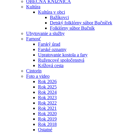
OBECNÁ KNIŽNICA
Kultúra
Kultúra v obci
Bažíkovci
Detský folklórny súbor Bučníček
Folklórny súbor Bučník
Ubytovanie a služby
Farnosť
Farský úrad
Farské oznamy
Upratovanie kostola a fary
Ružencové spoločenstvá
Krížová cesta
Cintorín
Foto a video
Rok 2026
Rok 2025
Rok 2024
Rok 2023
Rok 2022
Rok 2021
Rok 2020
Rok 2019
Rok 2018
Ostatné