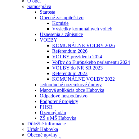
O obci
Samospráva
Starosta
Obecné zastupiteľstvo
Komisie
Výsledky komunálnych volieb
Uznesenia a zápisnice
VOĽBY
KOMUNÁLNE VOĽBY 2026
Referendum 2026
VOĽBY prezidenta 2024
Voľby do Európskeho parlamentu 2024
VOĽBY do NR SR 2023
Referendum 2023
KOMUNÁLNE VOĽBY 2022
Jednoduché pozemkové úpravy
Mapová aplikácia obce Habovka
Odpadové hospodárstvo
Podporené projekty
PHSR
Územný plán
ZŠ s MŠ Habovka
Dôležité informácie
Urbár Habovka
Obecné noviny