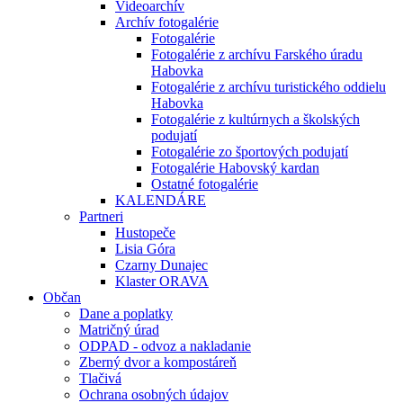
Videoarchív
Archív fotogalérie
Fotogalérie
Fotogalérie z archívu Farského úradu
Habovka
Fotogalérie z archívu turistického oddielu
Habovka
Fotogalérie z kultúrnych a školských
podujatí
Fotogalérie zo športových podujatí
Fotogalérie Habovský kardan
Ostatné fotogalérie
KALENDÁRE
Partneri
Hustopeče
Lisia Góra
Czarny Dunajec
Klaster ORAVA
Občan
Dane a poplatky
Matričný úrad
ODPAD - odvoz a nakladanie
Zberný dvor a kompostáreň
Tlačivá
Ochrana osobných údajov