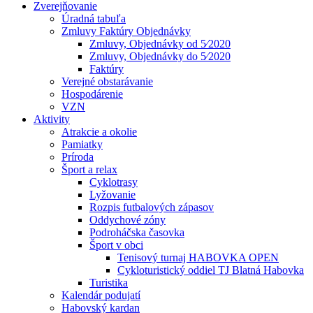
Zverejňovanie
Úradná tabuľa
Zmluvy Faktúry Objednávky
Zmluvy, Objednávky od 5⁄2020
Zmluvy, Objednávky do 5⁄2020
Faktúry
Verejné obstarávanie
Hospodárenie
VZN
Aktivity
Atrakcie a okolie
Pamiatky
Príroda
Šport a relax
Cyklotrasy
Lyžovanie
Rozpis futbalových zápasov
Oddychové zóny
Podroháčska časovka
Šport v obci
Tenisový turnaj HABOVKA OPEN
Cykloturistický oddiel TJ Blatná Habovka
Turistika
Kalendár podujatí
Habovský kardan