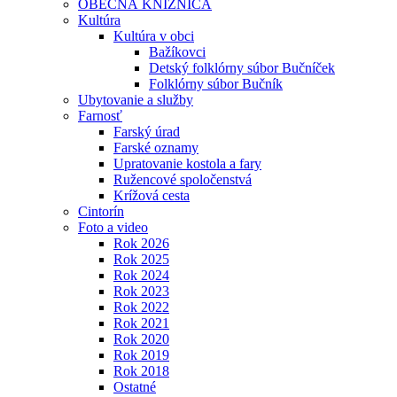
OBECNÁ KNIŽNICA
Kultúra
Kultúra v obci
Bažíkovci
Detský folklórny súbor Bučníček
Folklórny súbor Bučník
Ubytovanie a služby
Farnosť
Farský úrad
Farské oznamy
Upratovanie kostola a fary
Ružencové spoločenstvá
Krížová cesta
Cintorín
Foto a video
Rok 2026
Rok 2025
Rok 2024
Rok 2023
Rok 2022
Rok 2021
Rok 2020
Rok 2019
Rok 2018
Ostatné