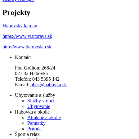
Projekty
Habovský kardan
https://www.visitorava.sk
http://www.darmoslap.sk
Kontakt
Pod Grúňom 266/24
027 32 Habovka
Telefón: 043 5395 142
E-mail:
obec@habovka.sk
Ubytovanie a služby
Služby v obci
Ubytovanie
Habovka a okolie
Atrakcie a okolie
Pamiatky
Príroda
Šport a relax