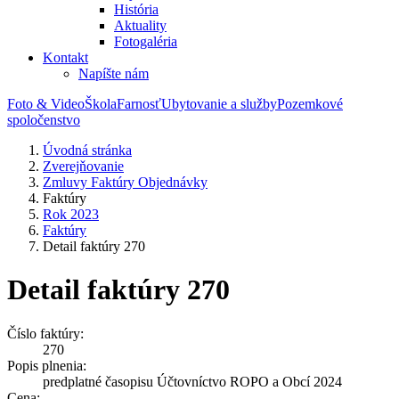
História
Aktuality
Fotogaléria
Kontakt
Napíšte nám
Foto & Video
Škola
Farnosť
Ubytovanie a služby
Pozemkové
spoločenstvo
Úvodná stránka
Zverejňovanie
Zmluvy Faktúry Objednávky
Faktúry
Rok 2023
Faktúry
Detail faktúry 270
Detail faktúry 270
Číslo faktúry:
270
Popis plnenia:
predplatné časopisu Účtovníctvo ROPO a Obcí 2024
Cena: