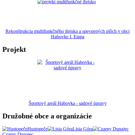
Rekonštrukcia multifunkčného ihriska a spevnených plôch v obci
Habovke I. Etapa
Projekt
Športový areál Habovka - sadové úpravy
Družobné obce a organizácie
Hustopeče
Lisia Góra
Czarny Dunajec