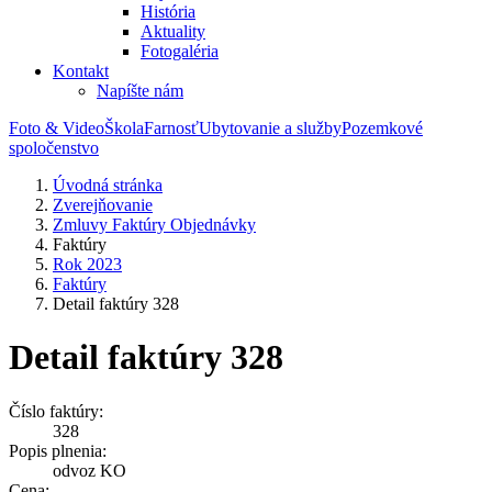
História
Aktuality
Fotogaléria
Kontakt
Napíšte nám
Foto & Video
Škola
Farnosť
Ubytovanie a služby
Pozemkové
spoločenstvo
Úvodná stránka
Zverejňovanie
Zmluvy Faktúry Objednávky
Faktúry
Rok 2023
Faktúry
Detail faktúry 328
Detail faktúry 328
Číslo faktúry:
328
Popis plnenia:
odvoz KO
Cena: