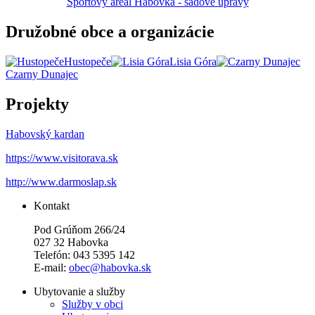
Športový areál Habovka - sadové úpravy
Družobné obce a organizácie
Hustopeče
Lisia Góra
Czarny Dunajec
Projekty
Habovský kardan
https://www.visitorava.sk
http://www.darmoslap.sk
Kontakt
Pod Grúňom 266/24
027 32 Habovka
Telefón: 043 5395 142
E-mail:
obec@habovka.sk
Ubytovanie a služby
Služby v obci