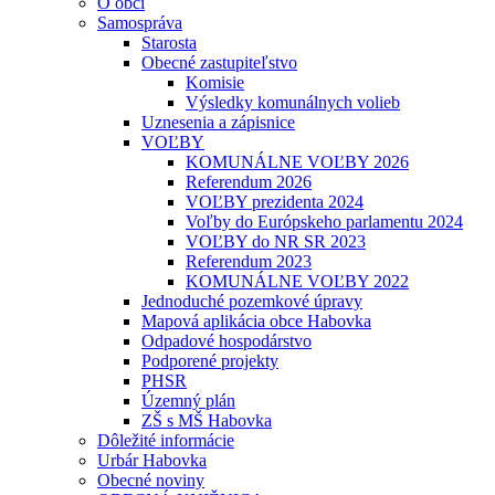
O obci
Samospráva
Starosta
Obecné zastupiteľstvo
Komisie
Výsledky komunálnych volieb
Uznesenia a zápisnice
VOĽBY
KOMUNÁLNE VOĽBY 2026
Referendum 2026
VOĽBY prezidenta 2024
Voľby do Európskeho parlamentu 2024
VOĽBY do NR SR 2023
Referendum 2023
KOMUNÁLNE VOĽBY 2022
Jednoduché pozemkové úpravy
Mapová aplikácia obce Habovka
Odpadové hospodárstvo
Podporené projekty
PHSR
Územný plán
ZŠ s MŠ Habovka
Dôležité informácie
Urbár Habovka
Obecné noviny