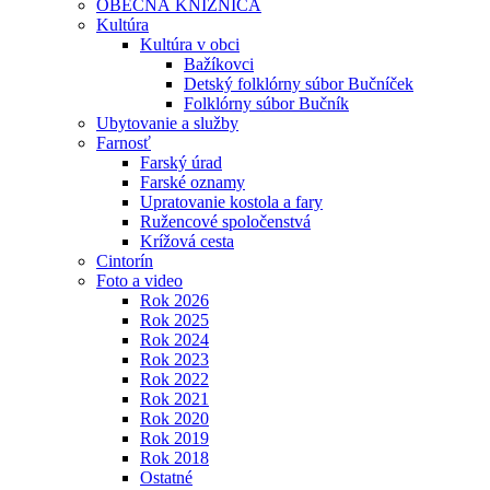
OBECNÁ KNIŽNICA
Kultúra
Kultúra v obci
Bažíkovci
Detský folklórny súbor Bučníček
Folklórny súbor Bučník
Ubytovanie a služby
Farnosť
Farský úrad
Farské oznamy
Upratovanie kostola a fary
Ružencové spoločenstvá
Krížová cesta
Cintorín
Foto a video
Rok 2026
Rok 2025
Rok 2024
Rok 2023
Rok 2022
Rok 2021
Rok 2020
Rok 2019
Rok 2018
Ostatné