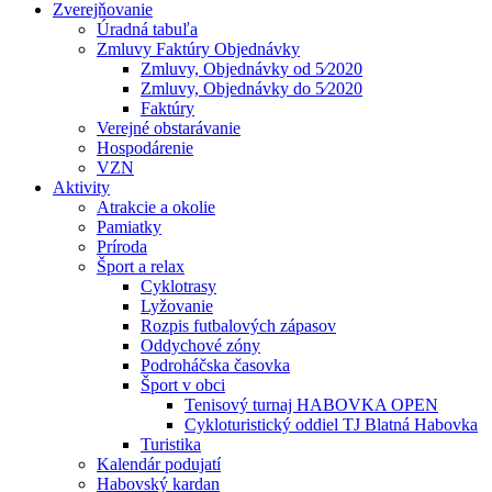
Zverejňovanie
Úradná tabuľa
Zmluvy Faktúry Objednávky
Zmluvy, Objednávky od 5⁄2020
Zmluvy, Objednávky do 5⁄2020
Faktúry
Verejné obstarávanie
Hospodárenie
VZN
Aktivity
Atrakcie a okolie
Pamiatky
Príroda
Šport a relax
Cyklotrasy
Lyžovanie
Rozpis futbalových zápasov
Oddychové zóny
Podroháčska časovka
Šport v obci
Tenisový turnaj HABOVKA OPEN
Cykloturistický oddiel TJ Blatná Habovka
Turistika
Kalendár podujatí
Habovský kardan