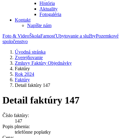
História
Aktuality
Fotogaléria
Kontakt
Napíšte nám
Foto & Video
Škola
Farnosť
Ubytovanie a služby
Pozemkové
spoločenstvo
Úvodná stránka
Zverejňovanie
Zmluvy Faktúry Objednávky
Faktúry
Rok 2024
Faktúry
Detail faktúry 147
Detail faktúry 147
Číslo faktúry:
147
Popis plnenia:
telefónne poplatky
Cena: