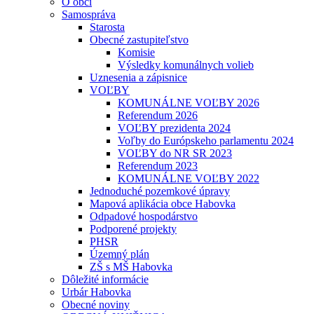
O obci
Samospráva
Starosta
Obecné zastupiteľstvo
Komisie
Výsledky komunálnych volieb
Uznesenia a zápisnice
VOĽBY
KOMUNÁLNE VOĽBY 2026
Referendum 2026
VOĽBY prezidenta 2024
Voľby do Európskeho parlamentu 2024
VOĽBY do NR SR 2023
Referendum 2023
KOMUNÁLNE VOĽBY 2022
Jednoduché pozemkové úpravy
Mapová aplikácia obce Habovka
Odpadové hospodárstvo
Podporené projekty
PHSR
Územný plán
ZŠ s MŠ Habovka
Dôležité informácie
Urbár Habovka
Obecné noviny