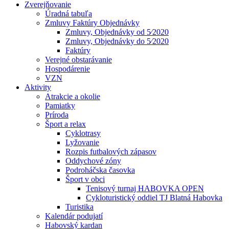
Zverejňovanie
Úradná tabuľa
Zmluvy Faktúry Objednávky
Zmluvy, Objednávky od 5⁄2020
Zmluvy, Objednávky do 5⁄2020
Faktúry
Verejné obstarávanie
Hospodárenie
VZN
Aktivity
Atrakcie a okolie
Pamiatky
Príroda
Šport a relax
Cyklotrasy
Lyžovanie
Rozpis futbalových zápasov
Oddychové zóny
Podroháčska časovka
Šport v obci
Tenisový turnaj HABOVKA OPEN
Cykloturistický oddiel TJ Blatná Habovka
Turistika
Kalendár podujatí
Habovský kardan