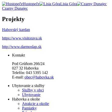
Hustopeče
Lisia Góra
Czarny Dunajec
Projekty
Habovský kardan
https://www.visitorava.sk
http://www.darmoslap.sk
Kontakt
Pod Grúňom 266/24
027 32 Habovka
Telefón: 043 5395 142
E-mail:
obec@habovka.sk
Ubytovanie a služby
Služby v obci
Ubytovanie
Habovka a okolie
Atrakcie a okolie
Pamiatky