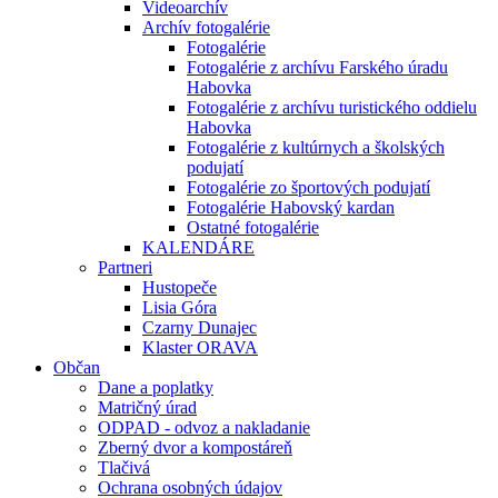
Videoarchív
Archív fotogalérie
Fotogalérie
Fotogalérie z archívu Farského úradu
Habovka
Fotogalérie z archívu turistického oddielu
Habovka
Fotogalérie z kultúrnych a školských
podujatí
Fotogalérie zo športových podujatí
Fotogalérie Habovský kardan
Ostatné fotogalérie
KALENDÁRE
Partneri
Hustopeče
Lisia Góra
Czarny Dunajec
Klaster ORAVA
Občan
Dane a poplatky
Matričný úrad
ODPAD - odvoz a nakladanie
Zberný dvor a kompostáreň
Tlačivá
Ochrana osobných údajov