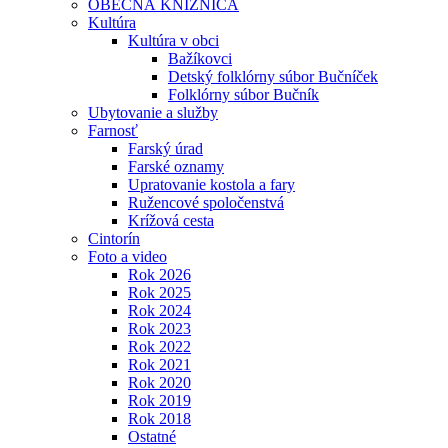
OBECNÁ KNIŽNICA
Kultúra
Kultúra v obci
Bažíkovci
Detský folklórny súbor Bučníček
Folklórny súbor Bučník
Ubytovanie a služby
Farnosť
Farský úrad
Farské oznamy
Upratovanie kostola a fary
Ružencové spoločenstvá
Krížová cesta
Cintorín
Foto a video
Rok 2026
Rok 2025
Rok 2024
Rok 2023
Rok 2022
Rok 2021
Rok 2020
Rok 2019
Rok 2018
Ostatné