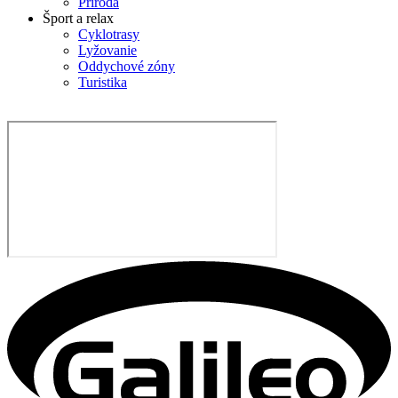
Príroda
Šport a relax
Cyklotrasy
Lyžovanie
Oddychové zóny
Turistika