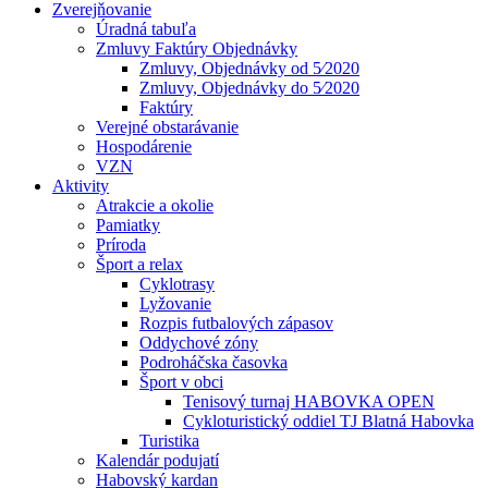
Zverejňovanie
Úradná tabuľa
Zmluvy Faktúry Objednávky
Zmluvy, Objednávky od 5⁄2020
Zmluvy, Objednávky do 5⁄2020
Faktúry
Verejné obstarávanie
Hospodárenie
VZN
Aktivity
Atrakcie a okolie
Pamiatky
Príroda
Šport a relax
Cyklotrasy
Lyžovanie
Rozpis futbalových zápasov
Oddychové zóny
Podroháčska časovka
Šport v obci
Tenisový turnaj HABOVKA OPEN
Cykloturistický oddiel TJ Blatná Habovka
Turistika
Kalendár podujatí
Habovský kardan