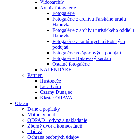
Videoarchív
Archív fotogalérie
Fotogalérie
Fotogalérie z archívu Farského úradu
Habovka
Fotogalérie z archívu turistického oddielu
Habovka
Fotogalérie z kultúrnych a školských
podujatí
Fotogalérie zo športových podujatí
Fotogalérie Habovský kardan
Ostatné fotogalérie
KALENDÁRE
Partneri
Hustopeče
Lisia Góra
Czarny Dunajec
Klaster ORAVA
Občan
Dane a poplatky
Matričný úrad
ODPAD - odvoz a nakladanie
Zberný dvor a kompostáreň
Tlačivá
Ochrana osobných údajov