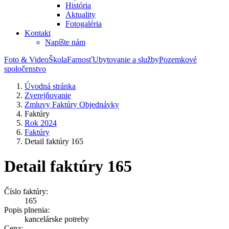
História
Aktuality
Fotogaléria
Kontakt
Napíšte nám
Foto & Video
Škola
Farnosť
Ubytovanie a služby
Pozemkové
spoločenstvo
Úvodná stránka
Zverejňovanie
Zmluvy Faktúry Objednávky
Faktúry
Rok 2024
Faktúry
Detail faktúry 165
Detail faktúry 165
Číslo faktúry:
165
Popis plnenia:
kancelárske potreby
Cena: