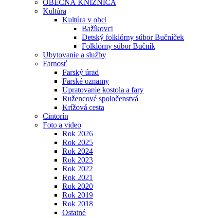
OBECNÁ KNIŽNICA
Kultúra
Kultúra v obci
Bažíkovci
Detský folklórny súbor Bučníček
Folklórny súbor Bučník
Ubytovanie a služby
Farnosť
Farský úrad
Farské oznamy
Upratovanie kostola a fary
Ružencové spoločenstvá
Krížová cesta
Cintorín
Foto a video
Rok 2026
Rok 2025
Rok 2024
Rok 2023
Rok 2022
Rok 2021
Rok 2020
Rok 2019
Rok 2018
Ostatné