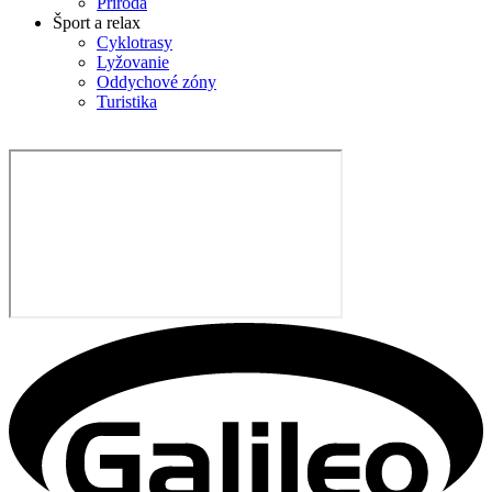
Príroda
Šport a relax
Cyklotrasy
Lyžovanie
Oddychové zóny
Turistika