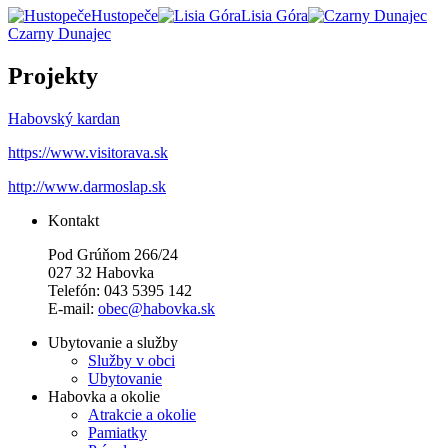
Hustopeče
Lisia Góra
Czarny Dunajec
Projekty
Habovský kardan
https://www.visitorava.sk
http://www.darmoslap.sk
Kontakt
Pod Grúňom 266/24
027 32 Habovka
Telefón: 043 5395 142
E-mail:
obec@habovka.sk
Ubytovanie a služby
Služby v obci
Ubytovanie
Habovka a okolie
Atrakcie a okolie
Pamiatky