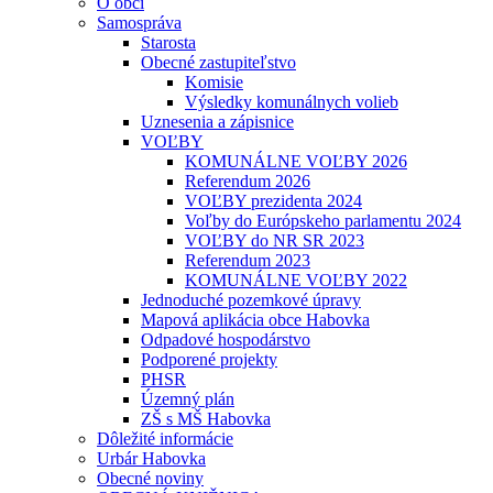
O obci
Samospráva
Starosta
Obecné zastupiteľstvo
Komisie
Výsledky komunálnych volieb
Uznesenia a zápisnice
VOĽBY
KOMUNÁLNE VOĽBY 2026
Referendum 2026
VOĽBY prezidenta 2024
Voľby do Európskeho parlamentu 2024
VOĽBY do NR SR 2023
Referendum 2023
KOMUNÁLNE VOĽBY 2022
Jednoduché pozemkové úpravy
Mapová aplikácia obce Habovka
Odpadové hospodárstvo
Podporené projekty
PHSR
Územný plán
ZŠ s MŠ Habovka
Dôležité informácie
Urbár Habovka
Obecné noviny