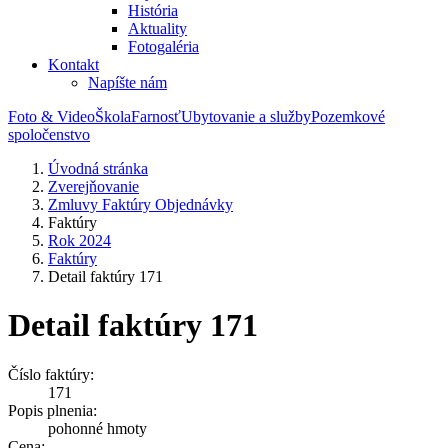
História
Aktuality
Fotogaléria
Kontakt
Napíšte nám
Foto & Video
Škola
Farnosť
Ubytovanie a služby
Pozemkové
spoločenstvo
Úvodná stránka
Zverejňovanie
Zmluvy Faktúry Objednávky
Faktúry
Rok 2024
Faktúry
Detail faktúry 171
Detail faktúry 171
Číslo faktúry:
171
Popis plnenia:
pohonné hmoty
Cena: