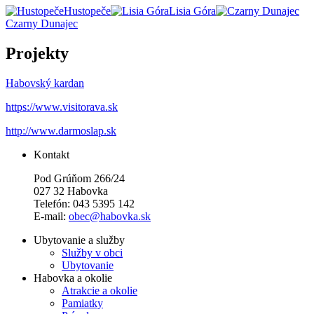
Hustopeče
Lisia Góra
Czarny Dunajec
Projekty
Habovský kardan
https://www.visitorava.sk
http://www.darmoslap.sk
Kontakt
Pod Grúňom 266/24
027 32 Habovka
Telefón: 043 5395 142
E-mail:
obec@habovka.sk
Ubytovanie a služby
Služby v obci
Ubytovanie
Habovka a okolie
Atrakcie a okolie
Pamiatky