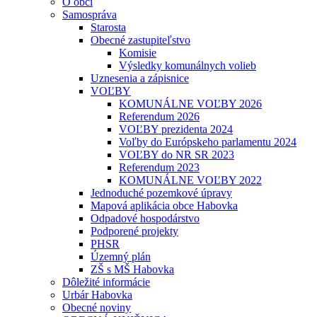
O obci
Samospráva
Starosta
Obecné zastupiteľstvo
Komisie
Výsledky komunálnych volieb
Uznesenia a zápisnice
VOĽBY
KOMUNÁLNE VOĽBY 2026
Referendum 2026
VOĽBY prezidenta 2024
Voľby do Európskeho parlamentu 2024
VOĽBY do NR SR 2023
Referendum 2023
KOMUNÁLNE VOĽBY 2022
Jednoduché pozemkové úpravy
Mapová aplikácia obce Habovka
Odpadové hospodárstvo
Podporené projekty
PHSR
Územný plán
ZŠ s MŠ Habovka
Dôležité informácie
Urbár Habovka
Obecné noviny