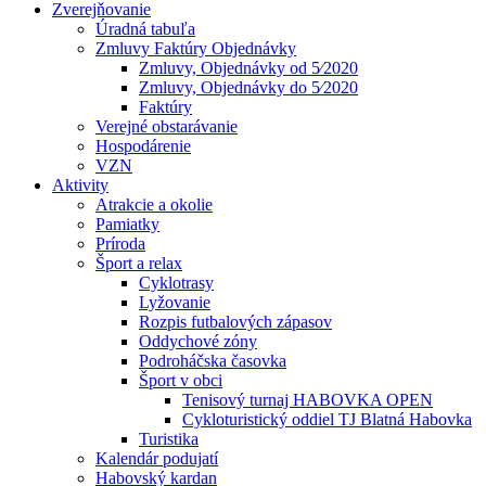
Zverejňovanie
Úradná tabuľa
Zmluvy Faktúry Objednávky
Zmluvy, Objednávky od 5⁄2020
Zmluvy, Objednávky do 5⁄2020
Faktúry
Verejné obstarávanie
Hospodárenie
VZN
Aktivity
Atrakcie a okolie
Pamiatky
Príroda
Šport a relax
Cyklotrasy
Lyžovanie
Rozpis futbalových zápasov
Oddychové zóny
Podroháčska časovka
Šport v obci
Tenisový turnaj HABOVKA OPEN
Cykloturistický oddiel TJ Blatná Habovka
Turistika
Kalendár podujatí
Habovský kardan