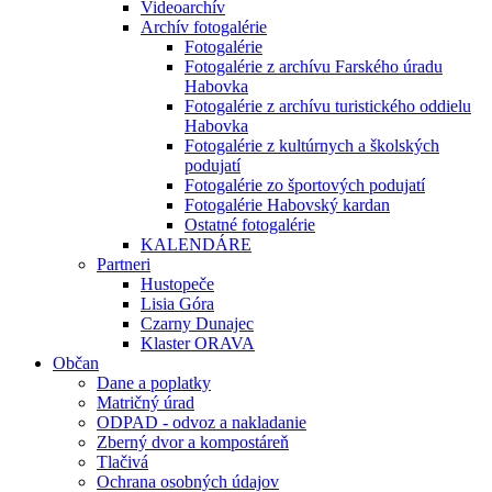
Videoarchív
Archív fotogalérie
Fotogalérie
Fotogalérie z archívu Farského úradu
Habovka
Fotogalérie z archívu turistického oddielu
Habovka
Fotogalérie z kultúrnych a školských
podujatí
Fotogalérie zo športových podujatí
Fotogalérie Habovský kardan
Ostatné fotogalérie
KALENDÁRE
Partneri
Hustopeče
Lisia Góra
Czarny Dunajec
Klaster ORAVA
Občan
Dane a poplatky
Matričný úrad
ODPAD - odvoz a nakladanie
Zberný dvor a kompostáreň
Tlačivá
Ochrana osobných údajov