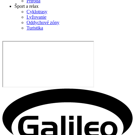
Príroda
Šport a relax
Cyklotrasy
Lyžovanie
Oddychové zóny
Turistika