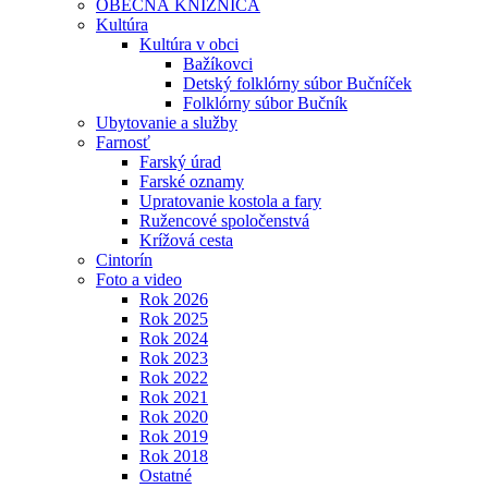
OBECNÁ KNIŽNICA
Kultúra
Kultúra v obci
Bažíkovci
Detský folklórny súbor Bučníček
Folklórny súbor Bučník
Ubytovanie a služby
Farnosť
Farský úrad
Farské oznamy
Upratovanie kostola a fary
Ružencové spoločenstvá
Krížová cesta
Cintorín
Foto a video
Rok 2026
Rok 2025
Rok 2024
Rok 2023
Rok 2022
Rok 2021
Rok 2020
Rok 2019
Rok 2018
Ostatné