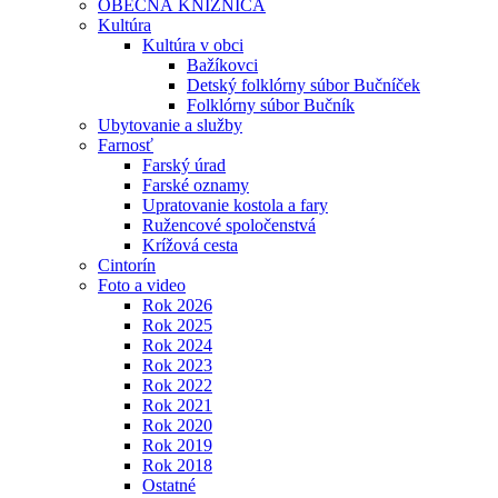
OBECNÁ KNIŽNICA
Kultúra
Kultúra v obci
Bažíkovci
Detský folklórny súbor Bučníček
Folklórny súbor Bučník
Ubytovanie a služby
Farnosť
Farský úrad
Farské oznamy
Upratovanie kostola a fary
Ružencové spoločenstvá
Krížová cesta
Cintorín
Foto a video
Rok 2026
Rok 2025
Rok 2024
Rok 2023
Rok 2022
Rok 2021
Rok 2020
Rok 2019
Rok 2018
Ostatné