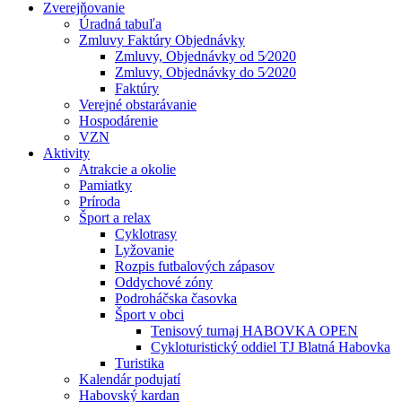
Zverejňovanie
Úradná tabuľa
Zmluvy Faktúry Objednávky
Zmluvy, Objednávky od 5⁄2020
Zmluvy, Objednávky do 5⁄2020
Faktúry
Verejné obstarávanie
Hospodárenie
VZN
Aktivity
Atrakcie a okolie
Pamiatky
Príroda
Šport a relax
Cyklotrasy
Lyžovanie
Rozpis futbalových zápasov
Oddychové zóny
Podroháčska časovka
Šport v obci
Tenisový turnaj HABOVKA OPEN
Cykloturistický oddiel TJ Blatná Habovka
Turistika
Kalendár podujatí
Habovský kardan