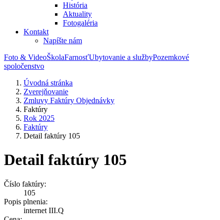
História
Aktuality
Fotogaléria
Kontakt
Napíšte nám
Foto & Video
Škola
Farnosť
Ubytovanie a služby
Pozemkové
spoločenstvo
Úvodná stránka
Zverejňovanie
Zmluvy Faktúry Objednávky
Faktúry
Rok 2025
Faktúry
Detail faktúry 105
Detail faktúry 105
Číslo faktúry:
105
Popis plnenia:
internet III.Q
Cena: