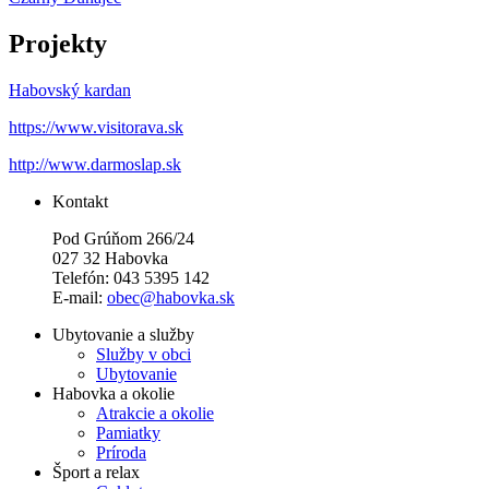
Projekty
Habovský kardan
https://www.visitorava.sk
http://www.darmoslap.sk
Kontakt
Pod Grúňom 266/24
027 32 Habovka
Telefón: 043 5395 142
E-mail:
obec@habovka.sk
Ubytovanie a služby
Služby v obci
Ubytovanie
Habovka a okolie
Atrakcie a okolie
Pamiatky
Príroda
Šport a relax