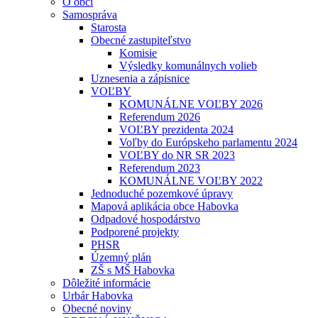
O obci
Samospráva
Starosta
Obecné zastupiteľstvo
Komisie
Výsledky komunálnych volieb
Uznesenia a zápisnice
VOĽBY
KOMUNÁLNE VOĽBY 2026
Referendum 2026
VOĽBY prezidenta 2024
Voľby do Európskeho parlamentu 2024
VOĽBY do NR SR 2023
Referendum 2023
KOMUNÁLNE VOĽBY 2022
Jednoduché pozemkové úpravy
Mapová aplikácia obce Habovka
Odpadové hospodárstvo
Podporené projekty
PHSR
Územný plán
ZŠ s MŠ Habovka
Dôležité informácie
Urbár Habovka
Obecné noviny