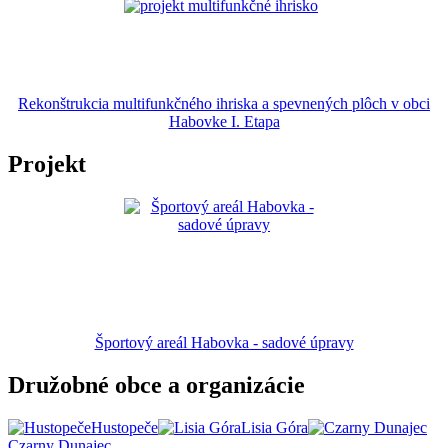
Rekonštrukcia multifunkčného ihriska a spevnených plôch v obci
Habovke I. Etapa
Projekt
Športový areál Habovka - sadové úpravy
Družobné obce a organizácie
Hustopeče
Lisia Góra
Czarny Dunajec