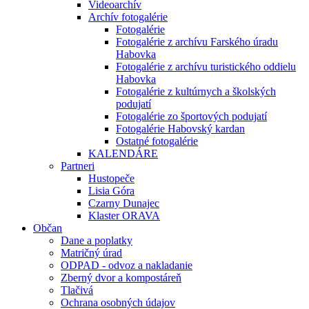
Videoarchív
Archív fotogalérie
Fotogalérie
Fotogalérie z archívu Farského úradu
Habovka
Fotogalérie z archívu turistického oddielu
Habovka
Fotogalérie z kultúrnych a školských
podujatí
Fotogalérie zo športových podujatí
Fotogalérie Habovský kardan
Ostatné fotogalérie
KALENDÁRE
Partneri
Hustopeče
Lisia Góra
Czarny Dunajec
Klaster ORAVA
Občan
Dane a poplatky
Matričný úrad
ODPAD - odvoz a nakladanie
Zberný dvor a kompostáreň
Tlačivá
Ochrana osobných údajov