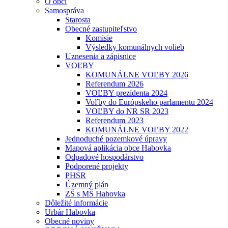
O obci
Samospráva
Starosta
Obecné zastupiteľstvo
Komisie
Výsledky komunálnych volieb
Uznesenia a zápisnice
VOĽBY
KOMUNÁLNE VOĽBY 2026
Referendum 2026
VOĽBY prezidenta 2024
Voľby do Európskeho parlamentu 2024
VOĽBY do NR SR 2023
Referendum 2023
KOMUNÁLNE VOĽBY 2022
Jednoduché pozemkové úpravy
Mapová aplikácia obce Habovka
Odpadové hospodárstvo
Podporené projekty
PHSR
Územný plán
ZŠ s MŠ Habovka
Dôležité informácie
Urbár Habovka
Obecné noviny