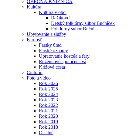
OBECNÁ KNIŽNICA
Kultúra
Kultúra v obci
Bažíkovci
Detský folklórny súbor Bučníček
Folklórny súbor Bučník
Ubytovanie a služby
Farnosť
Farský úrad
Farské oznamy
Upratovanie kostola a fary
Ružencové spoločenstvá
Krížová cesta
Cintorín
Foto a video
Rok 2026
Rok 2025
Rok 2024
Rok 2023
Rok 2022
Rok 2021
Rok 2020
Rok 2019
Rok 2018
Ostatné