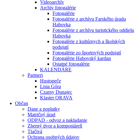
Videoarchív
Archív fotogalérie
Fotogalérie
Fotogalérie z archívu Farského úradu
Habovka
Fotogalérie z archívu turistického oddielu
Habovka
Fotogalérie z kultúrnych a školských
podujatí
Fotogalérie zo športových podujatí
Fotogalérie Habovský kardan
Ostatné fotogalérie
KALENDÁRE
Partneri
Hustopeče
Lisia Góra
Czarny Dunajec
Klaster ORAVA
Občan
Dane a poplatky
Matričný úrad
ODPAD - odvoz a nakladanie
Zberný dvor a kompostáreň
Tlačivá
Ochrana osobných údajov