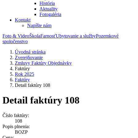
História
Aktuality
Fotogaléria
Kontakt
Napíšte nám
Foto & Video
Škola
Farnosť
Ubytovanie a služby
Pozemkové
spoločenstvo
Úvodná stránka
Zverejňovanie
Zmluvy Faktúry Objednávky
Faktúry
Rok 2025
Faktúry
Detail faktúry 108
Detail faktúry 108
Číslo faktúry:
108
Popis plnenia:
BOZP
Cena: