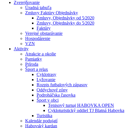
Zverejňovanie
Úradná tabuľa
Zmluvy Faktúry Objednávky
Zmluvy, Objednávky od 5⁄2020
Zmluvy, Objednávky do 5⁄2020
Faktúry
Verejné obstarávanie
Hospodárenie
VZN
Aktivity
Atrakcie a okolie
Pamiatky
Príroda
Šport a relax
Cyklotrasy
Lyžovanie
Rozpis futbalových zápasov
Oddychové zóny
Podroháčska časovka
Šport v obci
Tenisový turnaj HABOVKA OPEN
Cykloturistický oddiel TJ Blatná Habovka
Turistika
Kalendár podujatí
Habovský kardan