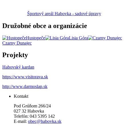
Športový areál Habovka - sadové úpravy
Družobné obce a organizácie
Hustopeče
Lisia Góra
Czarny Dunajec
Projekty
Habovský kardan
https://www.visitorava.sk
http://www.darmoslap.sk
Kontakt
Pod Grúňom 266/24
027 32 Habovka
Telefón: 043 5395 142
E-mail:
obec@habovka.sk