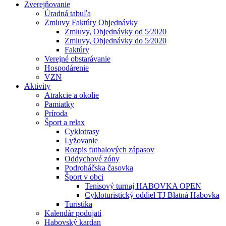
Zverejňovanie
Úradná tabuľa
Zmluvy Faktúry Objednávky
Zmluvy, Objednávky od 5⁄2020
Zmluvy, Objednávky do 5⁄2020
Faktúry
Verejné obstarávanie
Hospodárenie
VZN
Aktivity
Atrakcie a okolie
Pamiatky
Príroda
Šport a relax
Cyklotrasy
Lyžovanie
Rozpis futbalových zápasov
Oddychové zóny
Podroháčska časovka
Šport v obci
Tenisový turnaj HABOVKA OPEN
Cykloturistický oddiel TJ Blatná Habovka
Turistika
Kalendár podujatí
Habovský kardan