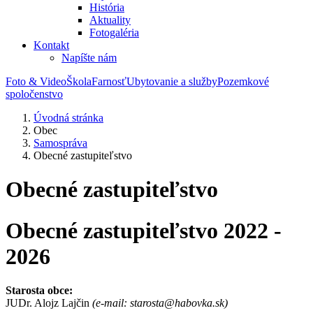
História
Aktuality
Fotogaléria
Kontakt
Napíšte nám
Foto & Video
Škola
Farnosť
Ubytovanie a služby
Pozemkové
spoločenstvo
Úvodná stránka
Obec
Samospráva
Obecné zastupiteľstvo
Obecné zastupiteľstvo
Obecné zastupiteľstvo 2022 -
2026
Starosta obce:
JUDr. Alojz Lajčin
(e-mail: starosta@habovka.sk)