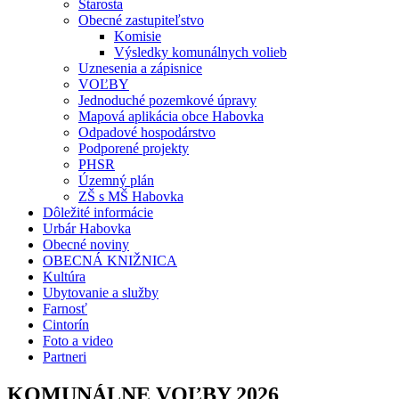
Starosta
Obecné zastupiteľstvo
Komisie
Výsledky komunálnych volieb
Uznesenia a zápisnice
VOĽBY
Jednoduché pozemkové úpravy
Mapová aplikácia obce Habovka
Odpadové hospodárstvo
Podporené projekty
PHSR
Územný plán
ZŠ s MŠ Habovka
Dôležité informácie
Urbár Habovka
Obecné noviny
OBECNÁ KNIŽNICA
Kultúra
Ubytovanie a služby
Farnosť
Cintorín
Foto a video
Partneri
KOMUNÁLNE VOĽBY 2026