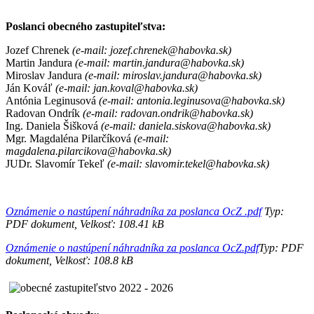
Poslanci obecného zastupiteľstva:
Jozef Chrenek
(e-mail: jozef.chrenek@habovka.sk)
Martin Jandura
(e-mail: martin.jandura@habovka.sk)
Miroslav Jandura
(e-mail: miroslav.jandura@habovka.sk)
Ján Kováľ
(e-mail: jan.koval@habovka.sk)
Antónia Leginusová
(e-mail: antonia.leginusova@habovka.sk)
Radovan Ondrík
(e-mail: radovan.ondrik@habovka.sk)
Ing. Daniela Šišková
(e-mail: daniela.siskova@habovka.sk)
Mgr. Magdaléna Pilarčíková
(e-mail:
magdalena.pilarcikova@habovka.sk)
JUDr. Slavomír Tekeľ
(e-mail: slavomir.tekel@habovka.sk)
Oznámenie o nastúpení náhradníka za poslanca OcZ .pdf
Typ:
PDF dokument, Velkosť: 108.41 kB
Oznámenie o nastúpení náhradníka za poslanca OcZ.pdf
Typ: PDF
dokument, Velkosť: 108.8 kB