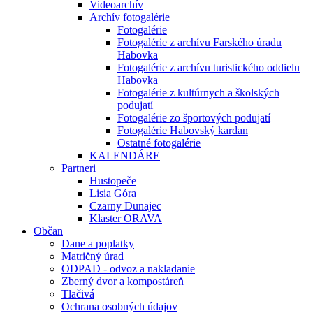
Videoarchív
Archív fotogalérie
Fotogalérie
Fotogalérie z archívu Farského úradu
Habovka
Fotogalérie z archívu turistického oddielu
Habovka
Fotogalérie z kultúrnych a školských
podujatí
Fotogalérie zo športových podujatí
Fotogalérie Habovský kardan
Ostatné fotogalérie
KALENDÁRE
Partneri
Hustopeče
Lisia Góra
Czarny Dunajec
Klaster ORAVA
Občan
Dane a poplatky
Matričný úrad
ODPAD - odvoz a nakladanie
Zberný dvor a kompostáreň
Tlačivá
Ochrana osobných údajov