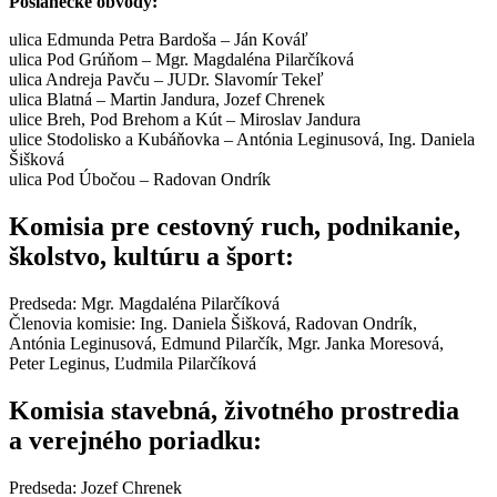
Poslanecké obvody:
ulica Edmunda Petra Bardoša – Ján Kováľ
ulica Pod Grúňom – Mgr. Magdaléna Pilarčíková
ulica Andreja Pavču – JUDr. Slavomír Tekeľ
ulica Blatná – Martin Jandura, Jozef Chrenek
ulice Breh, Pod Brehom a Kút – Miroslav Jandura
ulice Stodolisko a Kubáňovka – Antónia Leginusová, Ing. Daniela
Šišková
ulica Pod Úbočou – Radovan Ondrík
Komisia pre cestovný ruch, podnikanie,
školstvo, kultúru a šport:
Predseda: Mgr. Magdaléna Pilarčíková
Členovia komisie: Ing. Daniela Šišková, Radovan Ondrík,
Antónia Leginusová, Edmund Pilarčík, Mgr. Janka Moresová,
Peter Leginus, Ľudmila Pilarčíková
Komisia stavebná, životného prostredia
a verejného poriadku:
Predseda: Jozef Chrenek