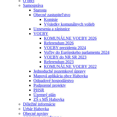
O obci
Samospráva
Starosta
Obecné zastupiteľstvo
Komisie
Výsledky komunálnych volieb
Uznesenia a zápisnice
VOĽBY
KOMUNÁLNE VOĽBY 2026
Referendum 2026
VOĽBY prezidenta 2024
Voľby do Európskeho parlamentu 2024
VOĽBY do NR SR 2023
Referendum 2023
KOMUNÁLNE VOĽBY 2022
Jednoduché pozemkové úpravy
Mapová aplikácia obce Habovka
Odpadové hospodárstvo
Podporené projekty
PHSR
Územný plán
ZŠ s MŠ Habovka
Dôležité informácie
Urbár Habovka
Obecné noviny