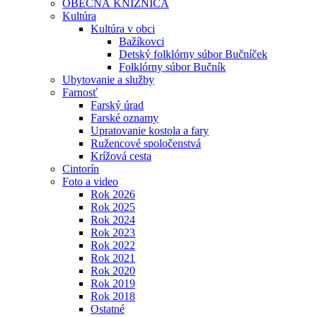
OBECNÁ KNIŽNICA
Kultúra
Kultúra v obci
Bažíkovci
Detský folklórny súbor Bučníček
Folklórny súbor Bučník
Ubytovanie a služby
Farnosť
Farský úrad
Farské oznamy
Upratovanie kostola a fary
Ružencové spoločenstvá
Krížová cesta
Cintorín
Foto a video
Rok 2026
Rok 2025
Rok 2024
Rok 2023
Rok 2022
Rok 2021
Rok 2020
Rok 2019
Rok 2018
Ostatné