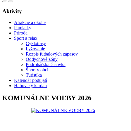
Aktivity
Atrakcie a okolie
Pamiatky
Príroda
Šport a relax
Cyklotrasy
Lyžovanie
Rozpis futbalových zápasov
Oddychové zóny
Podroháčska časovka
Šport v obci
Turistika
Kalendár podujatí
Habovský kardan
KOMUNÁLNE VOĽBY 2026