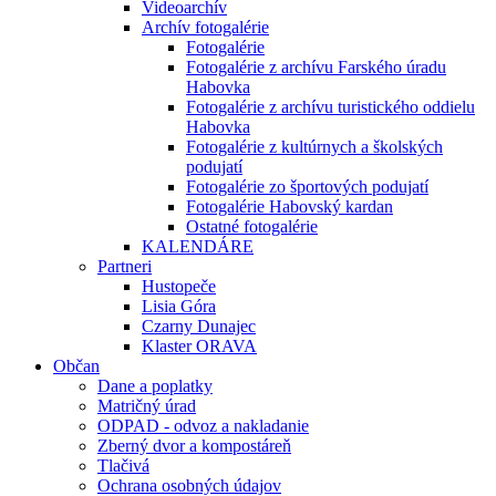
Videoarchív
Archív fotogalérie
Fotogalérie
Fotogalérie z archívu Farského úradu
Habovka
Fotogalérie z archívu turistického oddielu
Habovka
Fotogalérie z kultúrnych a školských
podujatí
Fotogalérie zo športových podujatí
Fotogalérie Habovský kardan
Ostatné fotogalérie
KALENDÁRE
Partneri
Hustopeče
Lisia Góra
Czarny Dunajec
Klaster ORAVA
Občan
Dane a poplatky
Matričný úrad
ODPAD - odvoz a nakladanie
Zberný dvor a kompostáreň
Tlačivá
Ochrana osobných údajov