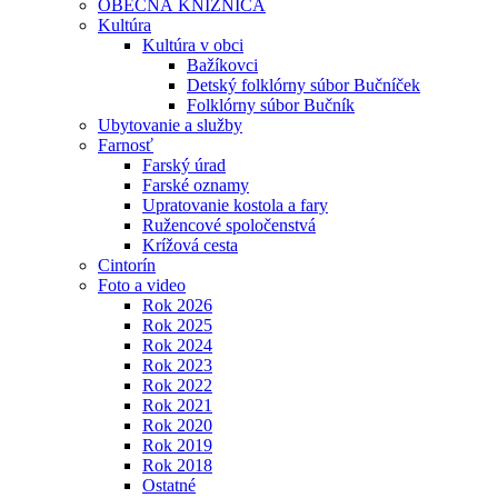
OBECNÁ KNIŽNICA
Kultúra
Kultúra v obci
Bažíkovci
Detský folklórny súbor Bučníček
Folklórny súbor Bučník
Ubytovanie a služby
Farnosť
Farský úrad
Farské oznamy
Upratovanie kostola a fary
Ružencové spoločenstvá
Krížová cesta
Cintorín
Foto a video
Rok 2026
Rok 2025
Rok 2024
Rok 2023
Rok 2022
Rok 2021
Rok 2020
Rok 2019
Rok 2018
Ostatné