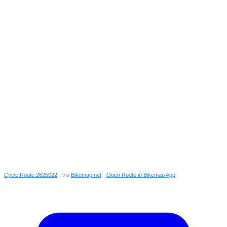
Cycle Route 2625022
- via
Bikemap.net
-
Open Route in Bikemap App