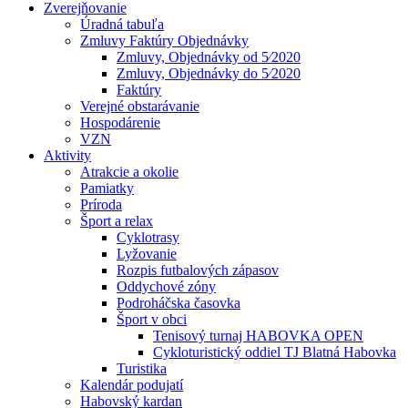
Zverejňovanie
Úradná tabuľa
Zmluvy Faktúry Objednávky
Zmluvy, Objednávky od 5⁄2020
Zmluvy, Objednávky do 5⁄2020
Faktúry
Verejné obstarávanie
Hospodárenie
VZN
Aktivity
Atrakcie a okolie
Pamiatky
Príroda
Šport a relax
Cyklotrasy
Lyžovanie
Rozpis futbalových zápasov
Oddychové zóny
Podroháčska časovka
Šport v obci
Tenisový turnaj HABOVKA OPEN
Cykloturistický oddiel TJ Blatná Habovka
Turistika
Kalendár podujatí
Habovský kardan