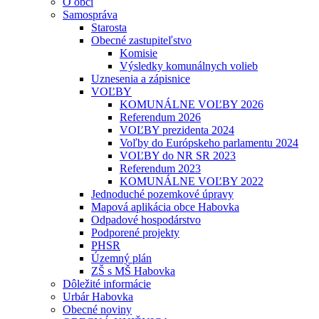
O obci
Samospráva
Starosta
Obecné zastupiteľstvo
Komisie
Výsledky komunálnych volieb
Uznesenia a zápisnice
VOĽBY
KOMUNÁLNE VOĽBY 2026
Referendum 2026
VOĽBY prezidenta 2024
Voľby do Európskeho parlamentu 2024
VOĽBY do NR SR 2023
Referendum 2023
KOMUNÁLNE VOĽBY 2022
Jednoduché pozemkové úpravy
Mapová aplikácia obce Habovka
Odpadové hospodárstvo
Podporené projekty
PHSR
Územný plán
ZŠ s MŠ Habovka
Dôležité informácie
Urbár Habovka
Obecné noviny