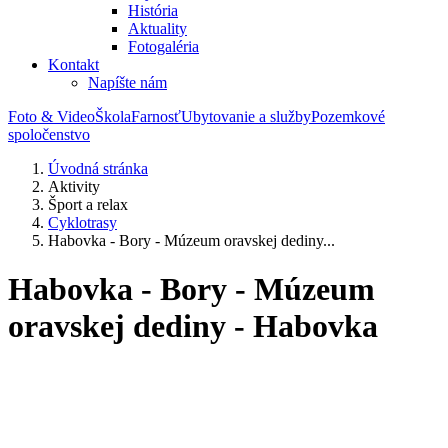
História
Aktuality
Fotogaléria
Kontakt
Napíšte nám
Foto & Video
Škola
Farnosť
Ubytovanie a služby
Pozemkové
spoločenstvo
Úvodná stránka
Aktivity
Šport a relax
Cyklotrasy
Habovka - Bory - Múzeum oravskej dediny...
Habovka - Bory - Múzeum
oravskej dediny - Habovka