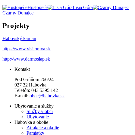
Hustopeče
Lisia Góra
Czarny Dunajec
Projekty
Habovský kardan
https://www.visitorava.sk
http://www.darmoslap.sk
Kontakt
Pod Grúňom 266/24
027 32 Habovka
Telefón: 043 5395 142
E-mail:
obec@habovka.sk
Ubytovanie a služby
Služby v obci
Ubytovanie
Habovka a okolie
Atrakcie a okolie
Pamiatky