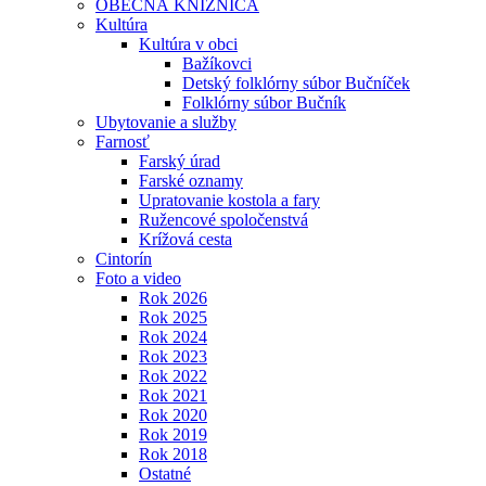
OBECNÁ KNIŽNICA
Kultúra
Kultúra v obci
Bažíkovci
Detský folklórny súbor Bučníček
Folklórny súbor Bučník
Ubytovanie a služby
Farnosť
Farský úrad
Farské oznamy
Upratovanie kostola a fary
Ružencové spoločenstvá
Krížová cesta
Cintorín
Foto a video
Rok 2026
Rok 2025
Rok 2024
Rok 2023
Rok 2022
Rok 2021
Rok 2020
Rok 2019
Rok 2018
Ostatné