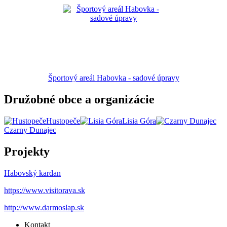
Športový areál Habovka - sadové úpravy
Družobné obce a organizácie
Hustopeče
Lisia Góra
Czarny Dunajec
Projekty
Habovský kardan
https://www.visitorava.sk
http://www.darmoslap.sk
Kontakt