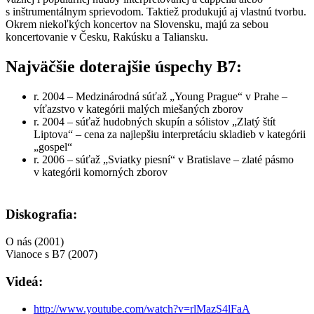
s inštrumentálnym sprievodom. Taktiež produkujú aj vlastnú tvorbu.
Okrem niekoľkých koncertov na Slovensku, majú za sebou
koncertovanie v Česku, Rakúsku a Taliansku.
Najväčšie doterajšie úspechy B7:
r. 2004 – Medzinárodná súťaž „Young Prague“ v Prahe –
víťazstvo v kategórii malých miešaných zborov
r. 2004 – súťaž hudobných skupín a sólistov „Zlatý štít
Liptova“ – cena za najlepšiu interpretáciu skladieb v kategórii
„gospel“
r. 2006 – súťaž „Sviatky piesní“ v Bratislave – zlaté pásmo
v kategórii komorných zborov
Diskografia:
O nás (2001)
Vianoce s B7 (2007)
Videá:
http://www.youtube.com/watch?v=rlMazS4lFaA