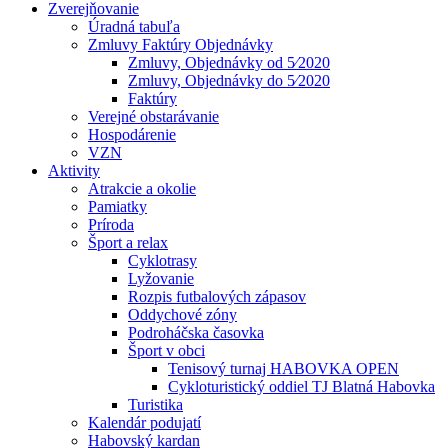
Zverejňovanie
Úradná tabuľa
Zmluvy Faktúry Objednávky
Zmluvy, Objednávky od 5⁄2020
Zmluvy, Objednávky do 5⁄2020
Faktúry
Verejné obstarávanie
Hospodárenie
VZN
Aktivity
Atrakcie a okolie
Pamiatky
Príroda
Šport a relax
Cyklotrasy
Lyžovanie
Rozpis futbalových zápasov
Oddychové zóny
Podroháčska časovka
Šport v obci
Tenisový turnaj HABOVKA OPEN
Cykloturistický oddiel TJ Blatná Habovka
Turistika
Kalendár podujatí
Habovský kardan