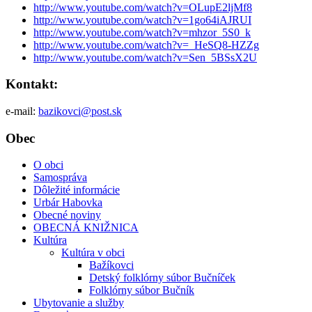
http://www.youtube.com/watch?v=OLupE2ljMf8
http://www.youtube.com/watch?v=1go64iAJRUI
http://www.youtube.com/watch?v=mhzor_5S0_k
http://www.youtube.com/watch?v=_HeSQ8-HZZg
http://www.youtube.com/watch?v=Sen_5BSsX2U
Kontakt:
e-mail:
bazikovci@post.sk
Obec
O obci
Samospráva
Dôležité informácie
Urbár Habovka
Obecné noviny
OBECNÁ KNIŽNICA
Kultúra
Kultúra v obci
Bažíkovci
Detský folklórny súbor Bučníček
Folklórny súbor Bučník
Ubytovanie a služby