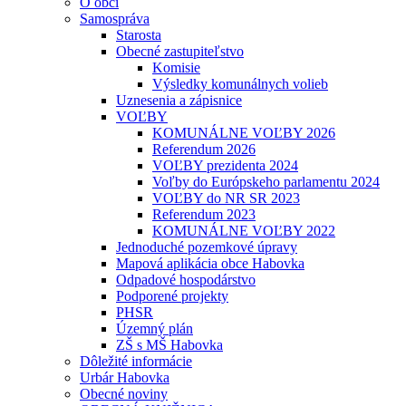
O obci
Samospráva
Starosta
Obecné zastupiteľstvo
Komisie
Výsledky komunálnych volieb
Uznesenia a zápisnice
VOĽBY
KOMUNÁLNE VOĽBY 2026
Referendum 2026
VOĽBY prezidenta 2024
Voľby do Európskeho parlamentu 2024
VOĽBY do NR SR 2023
Referendum 2023
KOMUNÁLNE VOĽBY 2022
Jednoduché pozemkové úpravy
Mapová aplikácia obce Habovka
Odpadové hospodárstvo
Podporené projekty
PHSR
Územný plán
ZŠ s MŠ Habovka
Dôležité informácie
Urbár Habovka
Obecné noviny