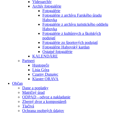
Videoarchív
Archív fotogalérie
Fotogalérie
Fotogalérie z archívu Farského úradu
Habovka
Fotogalérie z archívu turistického oddielu
Habovka
Fotogalérie z kultúrnych a školských
podujatí
Fotogalérie zo športových podujatí
Fotogalérie Habovský kardan
Ostatné fotogalérie
KALENDÁRE
Partneri
Hustopeče
Lisia Góra
Czarny Dunajec
Klaster ORAVA
Občan
Dane a poplatky
Matričný úrad
ODPAD - odvoz a nakladanie
Zberný dvor a kompostáreň
Tlačivá
Ochrana osobných údajov