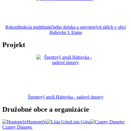
Rekonštrukcia multifunkčného ihriska a spevnených plôch v obci
Habovke I. Etapa
Projekt
Športový areál Habovka - sadové úpravy
Družobné obce a organizácie
Hustopeče
Lisia Góra
Czarny Dunajec