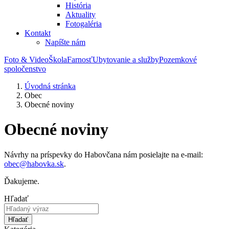
História
Aktuality
Fotogaléria
Kontakt
Napíšte nám
Foto & Video
Škola
Farnosť
Ubytovanie a služby
Pozemkové
spoločenstvo
Úvodná stránka
Obec
Obecné noviny
Obecné noviny
Návrhy na príspevky do Habovčana nám posielajte na e-mail:
obec@habovka.sk
.
Ďakujeme.
Hľadať
Hľadať