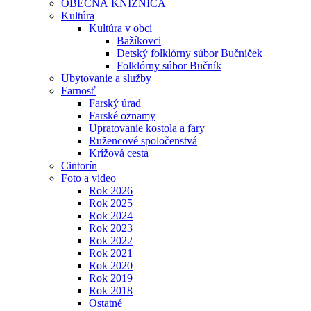
OBECNÁ KNIŽNICA
Kultúra
Kultúra v obci
Bažíkovci
Detský folklórny súbor Bučníček
Folklórny súbor Bučník
Ubytovanie a služby
Farnosť
Farský úrad
Farské oznamy
Upratovanie kostola a fary
Ružencové spoločenstvá
Krížová cesta
Cintorín
Foto a video
Rok 2026
Rok 2025
Rok 2024
Rok 2023
Rok 2022
Rok 2021
Rok 2020
Rok 2019
Rok 2018
Ostatné