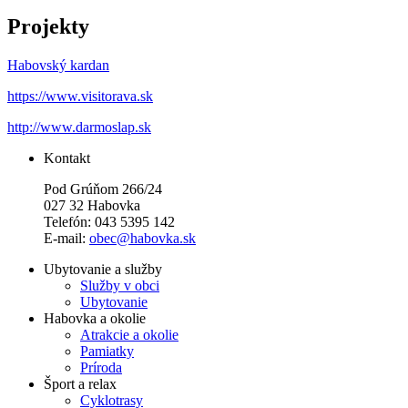
Projekty
Habovský kardan
https://www.visitorava.sk
http://www.darmoslap.sk
Kontakt
Pod Grúňom 266/24
027 32 Habovka
Telefón: 043 5395 142
E-mail:
obec@habovka.sk
Ubytovanie a služby
Služby v obci
Ubytovanie
Habovka a okolie
Atrakcie a okolie
Pamiatky
Príroda
Šport a relax
Cyklotrasy