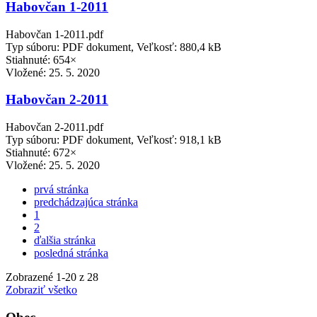
Habovčan 1-2011
Habovčan 1-2011.pdf
Typ súboru: PDF dokument, Veľkosť: 880,4 kB
Stiahnuté: 654×
Vložené:
25. 5. 2020
Habovčan 2-2011
Habovčan 2-2011.pdf
Typ súboru: PDF dokument, Veľkosť: 918,1 kB
Stiahnuté: 672×
Vložené:
25. 5. 2020
prvá stránka
predchádzajúca stránka
1
2
ďalšia stránka
posledná stránka
Zobrazené
1
-
20
z 28
Zobraziť všetko