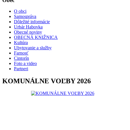
Obec
O obci
Samospráva
Dôležité informácie
Urbár Habovka
Obecné noviny
OBECNÁ KNIŽNICA
Kultúra
Ubytovanie a služby
Farnosť
Cintorín
Foto a video
Partneri
KOMUNÁLNE VOĽBY 2026