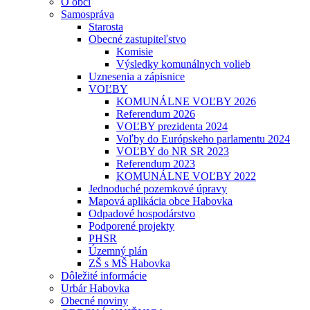
O obci
Samospráva
Starosta
Obecné zastupiteľstvo
Komisie
Výsledky komunálnych volieb
Uznesenia a zápisnice
VOĽBY
KOMUNÁLNE VOĽBY 2026
Referendum 2026
VOĽBY prezidenta 2024
Voľby do Európskeho parlamentu 2024
VOĽBY do NR SR 2023
Referendum 2023
KOMUNÁLNE VOĽBY 2022
Jednoduché pozemkové úpravy
Mapová aplikácia obce Habovka
Odpadové hospodárstvo
Podporené projekty
PHSR
Územný plán
ZŠ s MŠ Habovka
Dôležité informácie
Urbár Habovka
Obecné noviny