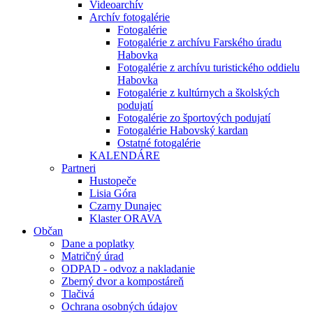
Videoarchív
Archív fotogalérie
Fotogalérie
Fotogalérie z archívu Farského úradu
Habovka
Fotogalérie z archívu turistického oddielu
Habovka
Fotogalérie z kultúrnych a školských
podujatí
Fotogalérie zo športových podujatí
Fotogalérie Habovský kardan
Ostatné fotogalérie
KALENDÁRE
Partneri
Hustopeče
Lisia Góra
Czarny Dunajec
Klaster ORAVA
Občan
Dane a poplatky
Matričný úrad
ODPAD - odvoz a nakladanie
Zberný dvor a kompostáreň
Tlačivá
Ochrana osobných údajov