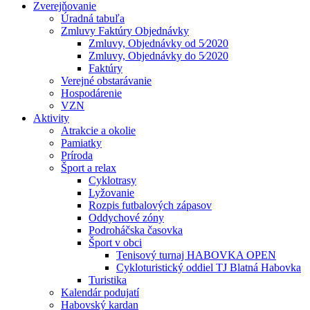
Zverejňovanie
Úradná tabuľa
Zmluvy Faktúry Objednávky
Zmluvy, Objednávky od 5⁄2020
Zmluvy, Objednávky do 5⁄2020
Faktúry
Verejné obstarávanie
Hospodárenie
VZN
Aktivity
Atrakcie a okolie
Pamiatky
Príroda
Šport a relax
Cyklotrasy
Lyžovanie
Rozpis futbalových zápasov
Oddychové zóny
Podroháčska časovka
Šport v obci
Tenisový turnaj HABOVKA OPEN
Cykloturistický oddiel TJ Blatná Habovka
Turistika
Kalendár podujatí
Habovský kardan