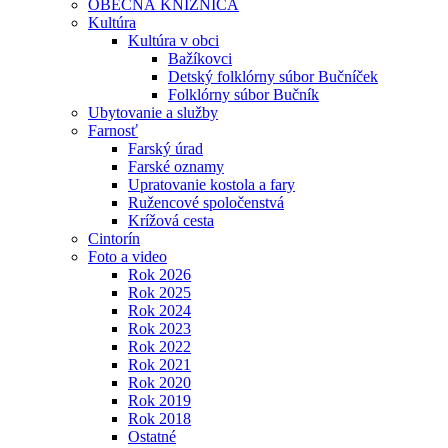
OBECNÁ KNIŽNICA
Kultúra
Kultúra v obci
Bažíkovci
Detský folklórny súbor Bučníček
Folklórny súbor Bučník
Ubytovanie a služby
Farnosť
Farský úrad
Farské oznamy
Upratovanie kostola a fary
Ružencové spoločenstvá
Krížová cesta
Cintorín
Foto a video
Rok 2026
Rok 2025
Rok 2024
Rok 2023
Rok 2022
Rok 2021
Rok 2020
Rok 2019
Rok 2018
Ostatné