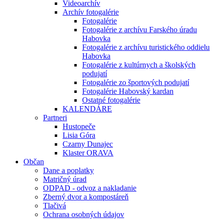
Videoarchív
Archív fotogalérie
Fotogalérie
Fotogalérie z archívu Farského úradu
Habovka
Fotogalérie z archívu turistického oddielu
Habovka
Fotogalérie z kultúrnych a školských
podujatí
Fotogalérie zo športových podujatí
Fotogalérie Habovský kardan
Ostatné fotogalérie
KALENDÁRE
Partneri
Hustopeče
Lisia Góra
Czarny Dunajec
Klaster ORAVA
Občan
Dane a poplatky
Matričný úrad
ODPAD - odvoz a nakladanie
Zberný dvor a kompostáreň
Tlačivá
Ochrana osobných údajov