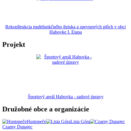
Rekonštrukcia multifunkčného ihriska a spevnených plôch v obci
Habovke I. Etapa
Projekt
Športový areál Habovka - sadové úpravy
Družobné obce a organizácie
Hustopeče
Lisia Góra
Czarny Dunajec