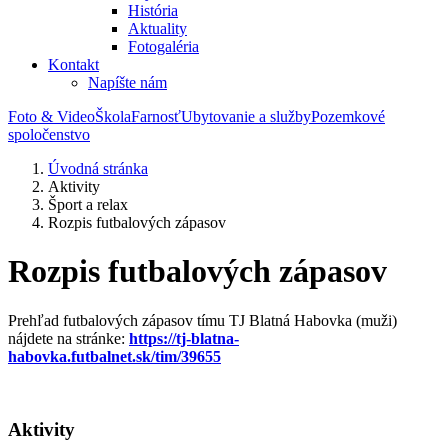
História
Aktuality
Fotogaléria
Kontakt
Napíšte nám
Foto & Video
Škola
Farnosť
Ubytovanie a služby
Pozemkové
spoločenstvo
Úvodná stránka
Aktivity
Šport a relax
Rozpis futbalových zápasov
Rozpis futbalových zápasov
Prehľad futbalových zápasov tímu TJ Blatná Habovka (muži)
nájdete na stránke:
https://tj-blatna-
habovka.futbalnet.sk/tim/39655
Aktivity