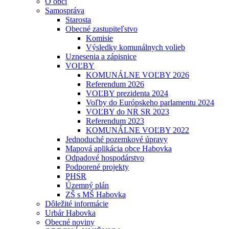
O obci
Samospráva
Starosta
Obecné zastupiteľstvo
Komisie
Výsledky komunálnych volieb
Uznesenia a zápisnice
VOĽBY
KOMUNÁLNE VOĽBY 2026
Referendum 2026
VOĽBY prezidenta 2024
Voľby do Európskeho parlamentu 2024
VOĽBY do NR SR 2023
Referendum 2023
KOMUNÁLNE VOĽBY 2022
Jednoduché pozemkové úpravy
Mapová aplikácia obce Habovka
Odpadové hospodárstvo
Podporené projekty
PHSR
Územný plán
ZŠ s MŠ Habovka
Dôležité informácie
Urbár Habovka
Obecné noviny