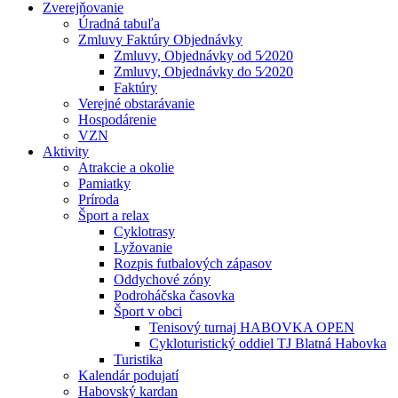
Zverejňovanie
Úradná tabuľa
Zmluvy Faktúry Objednávky
Zmluvy, Objednávky od 5⁄2020
Zmluvy, Objednávky do 5⁄2020
Faktúry
Verejné obstarávanie
Hospodárenie
VZN
Aktivity
Atrakcie a okolie
Pamiatky
Príroda
Šport a relax
Cyklotrasy
Lyžovanie
Rozpis futbalových zápasov
Oddychové zóny
Podroháčska časovka
Šport v obci
Tenisový turnaj HABOVKA OPEN
Cykloturistický oddiel TJ Blatná Habovka
Turistika
Kalendár podujatí
Habovský kardan