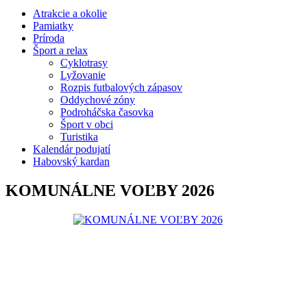
Atrakcie a okolie
Pamiatky
Príroda
Šport a relax
Cyklotrasy
Lyžovanie
Rozpis futbalových zápasov
Oddychové zóny
Podroháčska časovka
Šport v obci
Turistika
Kalendár podujatí
Habovský kardan
KOMUNÁLNE VOĽBY 2026