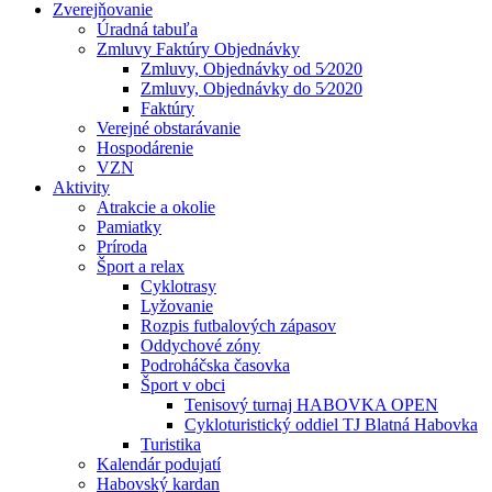
Zverejňovanie
Úradná tabuľa
Zmluvy Faktúry Objednávky
Zmluvy, Objednávky od 5⁄2020
Zmluvy, Objednávky do 5⁄2020
Faktúry
Verejné obstarávanie
Hospodárenie
VZN
Aktivity
Atrakcie a okolie
Pamiatky
Príroda
Šport a relax
Cyklotrasy
Lyžovanie
Rozpis futbalových zápasov
Oddychové zóny
Podroháčska časovka
Šport v obci
Tenisový turnaj HABOVKA OPEN
Cykloturistický oddiel TJ Blatná Habovka
Turistika
Kalendár podujatí
Habovský kardan