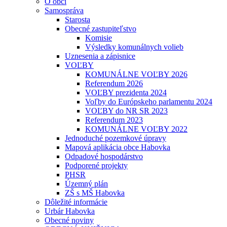
O obci
Samospráva
Starosta
Obecné zastupiteľstvo
Komisie
Výsledky komunálnych volieb
Uznesenia a zápisnice
VOĽBY
KOMUNÁLNE VOĽBY 2026
Referendum 2026
VOĽBY prezidenta 2024
Voľby do Európskeho parlamentu 2024
VOĽBY do NR SR 2023
Referendum 2023
KOMUNÁLNE VOĽBY 2022
Jednoduché pozemkové úpravy
Mapová aplikácia obce Habovka
Odpadové hospodárstvo
Podporené projekty
PHSR
Územný plán
ZŠ s MŠ Habovka
Dôležité informácie
Urbár Habovka
Obecné noviny