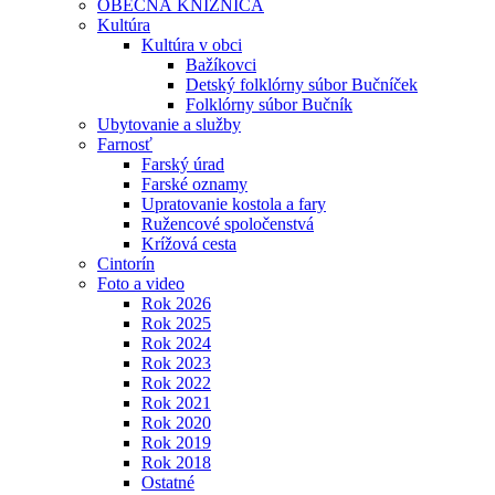
OBECNÁ KNIŽNICA
Kultúra
Kultúra v obci
Bažíkovci
Detský folklórny súbor Bučníček
Folklórny súbor Bučník
Ubytovanie a služby
Farnosť
Farský úrad
Farské oznamy
Upratovanie kostola a fary
Ružencové spoločenstvá
Krížová cesta
Cintorín
Foto a video
Rok 2026
Rok 2025
Rok 2024
Rok 2023
Rok 2022
Rok 2021
Rok 2020
Rok 2019
Rok 2018
Ostatné