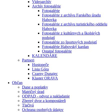
Videoarchív
Archív fotogalérie
Fotogalérie
Fotogalérie z archívu Farského úradu
Habovka
Fotogalérie z archívu turistického oddielu
Habovka
Fotogalérie z kultúrnych a školských
podujatí
Fotogalérie zo športových podujatí
Fotogalérie Habovský kardan
Ostatné fotogalérie
KALENDÁRE
Partneri
Hustopeče
Lisia Góra
Czarny Dunajec
Klaster ORAVA
Občan
Dane a poplatky
Matričný úrad
ODPAD - odvoz a nakladanie
Zberný dvor a kompostáreň
Tlačivá
Ochrana osobných údajov