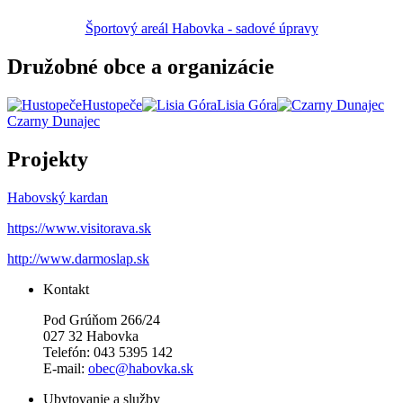
Športový areál Habovka - sadové úpravy
Družobné obce a organizácie
Hustopeče
Lisia Góra
Czarny Dunajec
Projekty
Habovský kardan
https://www.visitorava.sk
http://www.darmoslap.sk
Kontakt
Pod Grúňom 266/24
027 32 Habovka
Telefón: 043 5395 142
E-mail:
obec@habovka.sk
Ubytovanie a služby