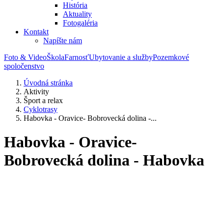
História
Aktuality
Fotogaléria
Kontakt
Napíšte nám
Foto & Video
Škola
Farnosť
Ubytovanie a služby
Pozemkové
spoločenstvo
Úvodná stránka
Aktivity
Šport a relax
Cyklotrasy
Habovka - Oravice- Bobrovecká dolina -...
Habovka - Oravice-
Bobrovecká dolina - Habovka