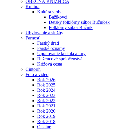
OBECNÁ KNIŽNICA
Kultúra
Kultúra v obci
Bažíkovci
Detský folklórny súbor Bučníček
Folklórny súbor Bučník
Ubytovanie a služby
Farnosť
Farský úrad
Farské oznamy
Upratovanie kostola a fary
Ružencové spoločenstvá
Krížová cesta
Cintorín
Foto a video
Rok 2026
Rok 2025
Rok 2024
Rok 2023
Rok 2022
Rok 2021
Rok 2020
Rok 2019
Rok 2018
Ostatné