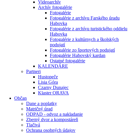
Videoarchív
Archív fotogalérie
Fotogalérie
Fotogalérie z archívu Farského úradu
Habovka
Fotogalérie z archívu turistického oddielu
Habovka
Fotogalérie z kultúrnych a školských
podujatí
Fotogalérie zo športových podujatí
Fotogalérie Habovský kardan
Ostatné fotogalérie
KALENDÁRE
Partneri
Hustopeče
Lisia Góra
Czarny Dunajec
Klaster ORAVA
Občan
Dane a poplatky
Matričný úrad
ODPAD - odvoz a nakladanie
Zberný dvor a kompostáreň
Tlačivá
Ochrana osobných údajov