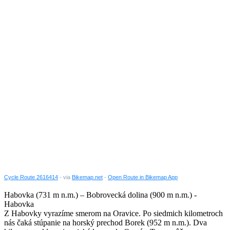
Cycle Route 2616414
- via
Bikemap.net
-
Open Route in Bikemap App
Habovka (731 m n.m.) – Bobrovecká dolina (900 m n.m.) -
Habovka
Z Habovky vyrazíme smerom na Oravice. Po siedmich kilometroch
nás čaká stúpanie na horský prechod Borek (952 m n.m.). Dva