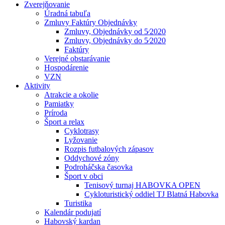
Zverejňovanie
Úradná tabuľa
Zmluvy Faktúry Objednávky
Zmluvy, Objednávky od 5⁄2020
Zmluvy, Objednávky do 5⁄2020
Faktúry
Verejné obstarávanie
Hospodárenie
VZN
Aktivity
Atrakcie a okolie
Pamiatky
Príroda
Šport a relax
Cyklotrasy
Lyžovanie
Rozpis futbalových zápasov
Oddychové zóny
Podroháčska časovka
Šport v obci
Tenisový turnaj HABOVKA OPEN
Cykloturistický oddiel TJ Blatná Habovka
Turistika
Kalendár podujatí
Habovský kardan