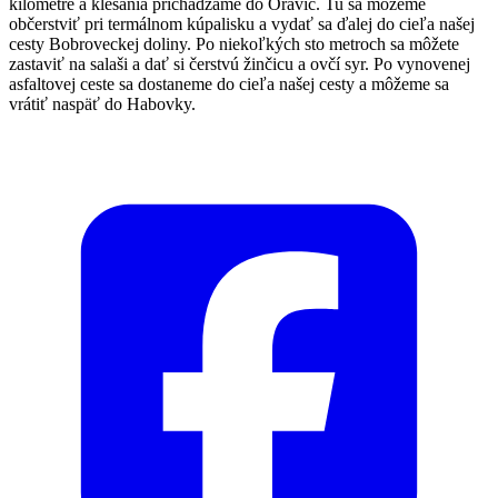
kilometre a klesania prichádzame do Oravíc. Tu sa môžeme
občerstviť pri termálnom kúpalisku a vydať sa ďalej do cieľa našej
cesty Bobroveckej doliny. Po niekoľkých sto metroch sa môžete
zastaviť na salaši a dať si čerstvú žinčicu a ovčí syr. Po vynovenej
asfaltovej ceste sa dostaneme do cieľa našej cesty a môžeme sa
vrátiť naspäť do Habovky.