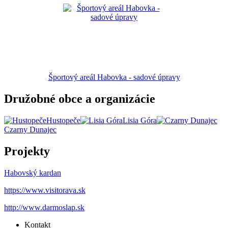
Športový areál Habovka - sadové úpravy
Družobné obce a organizácie
Hustopeče
Lisia Góra
Czarny Dunajec
Projekty
Habovský kardan
https://www.visitorava.sk
http://www.darmoslap.sk
Kontakt