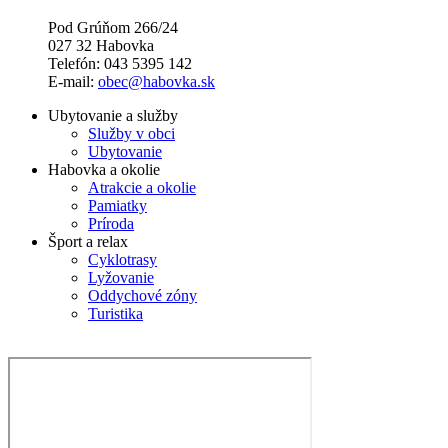
Pod Grúňom 266/24
027 32 Habovka
Telefón: 043 5395 142
E-mail:
obec@habovka.sk
Ubytovanie a služby
Služby v obci
Ubytovanie
Habovka a okolie
Atrakcie a okolie
Pamiatky
Príroda
Šport a relax
Cyklotrasy
Lyžovanie
Oddychové zóny
Turistika