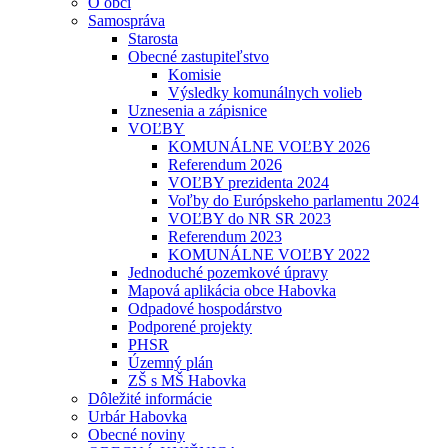
O obci
Samospráva
Starosta
Obecné zastupiteľstvo
Komisie
Výsledky komunálnych volieb
Uznesenia a zápisnice
VOĽBY
KOMUNÁLNE VOĽBY 2026
Referendum 2026
VOĽBY prezidenta 2024
Voľby do Európskeho parlamentu 2024
VOĽBY do NR SR 2023
Referendum 2023
KOMUNÁLNE VOĽBY 2022
Jednoduché pozemkové úpravy
Mapová aplikácia obce Habovka
Odpadové hospodárstvo
Podporené projekty
PHSR
Územný plán
ZŠ s MŠ Habovka
Dôležité informácie
Urbár Habovka
Obecné noviny