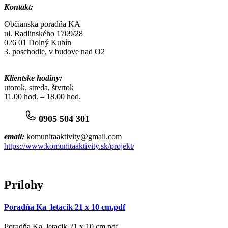
Kontakt:
Občianska poradňa KA
ul. Radlinského 1709/28
026 01 Dolný Kubín
3. poschodie, v budove nad O2
Klientske hodiny:
utorok, streda, štvrtok
11.00 hod. ‒ 18.00 hod.
0905 504 301
email:
komunitaaktivity@gmail.com
https://www.komunitaaktivity.sk/projekt/
Prílohy
Poradňa Ka_letacik 21 x 10 cm.pdf
Poradňa Ka_letacik 21 x 10 cm.pdf