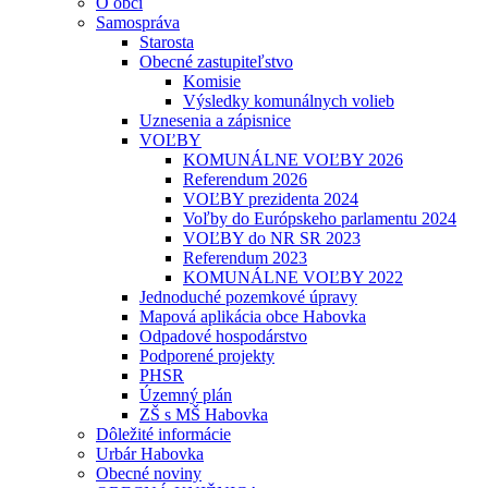
O obci
Samospráva
Starosta
Obecné zastupiteľstvo
Komisie
Výsledky komunálnych volieb
Uznesenia a zápisnice
VOĽBY
KOMUNÁLNE VOĽBY 2026
Referendum 2026
VOĽBY prezidenta 2024
Voľby do Európskeho parlamentu 2024
VOĽBY do NR SR 2023
Referendum 2023
KOMUNÁLNE VOĽBY 2022
Jednoduché pozemkové úpravy
Mapová aplikácia obce Habovka
Odpadové hospodárstvo
Podporené projekty
PHSR
Územný plán
ZŠ s MŠ Habovka
Dôležité informácie
Urbár Habovka
Obecné noviny