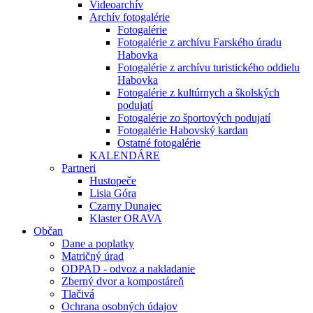
Videoarchív
Archív fotogalérie
Fotogalérie
Fotogalérie z archívu Farského úradu
Habovka
Fotogalérie z archívu turistického oddielu
Habovka
Fotogalérie z kultúrnych a školských
podujatí
Fotogalérie zo športových podujatí
Fotogalérie Habovský kardan
Ostatné fotogalérie
KALENDÁRE
Partneri
Hustopeče
Lisia Góra
Czarny Dunajec
Klaster ORAVA
Občan
Dane a poplatky
Matričný úrad
ODPAD - odvoz a nakladanie
Zberný dvor a kompostáreň
Tlačivá
Ochrana osobných údajov