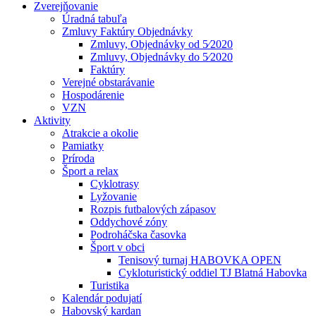
Zverejňovanie
Úradná tabuľa
Zmluvy Faktúry Objednávky
Zmluvy, Objednávky od 5⁄2020
Zmluvy, Objednávky do 5⁄2020
Faktúry
Verejné obstarávanie
Hospodárenie
VZN
Aktivity
Atrakcie a okolie
Pamiatky
Príroda
Šport a relax
Cyklotrasy
Lyžovanie
Rozpis futbalových zápasov
Oddychové zóny
Podroháčska časovka
Šport v obci
Tenisový turnaj HABOVKA OPEN
Cykloturistický oddiel TJ Blatná Habovka
Turistika
Kalendár podujatí
Habovský kardan