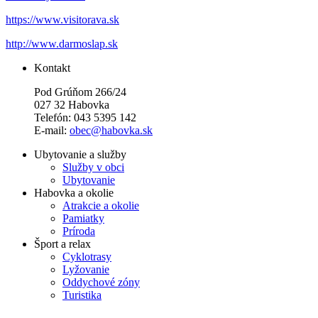
https://www.visitorava.sk
http://www.darmoslap.sk
Kontakt
Pod Grúňom 266/24
027 32 Habovka
Telefón: 043 5395 142
E-mail:
obec@habovka.sk
Ubytovanie a služby
Služby v obci
Ubytovanie
Habovka a okolie
Atrakcie a okolie
Pamiatky
Príroda
Šport a relax
Cyklotrasy
Lyžovanie
Oddychové zóny
Turistika