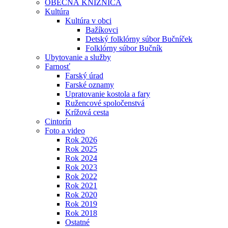
OBECNÁ KNIŽNICA
Kultúra
Kultúra v obci
Bažíkovci
Detský folklórny súbor Bučníček
Folklórny súbor Bučník
Ubytovanie a služby
Farnosť
Farský úrad
Farské oznamy
Upratovanie kostola a fary
Ružencové spoločenstvá
Krížová cesta
Cintorín
Foto a video
Rok 2026
Rok 2025
Rok 2024
Rok 2023
Rok 2022
Rok 2021
Rok 2020
Rok 2019
Rok 2018
Ostatné