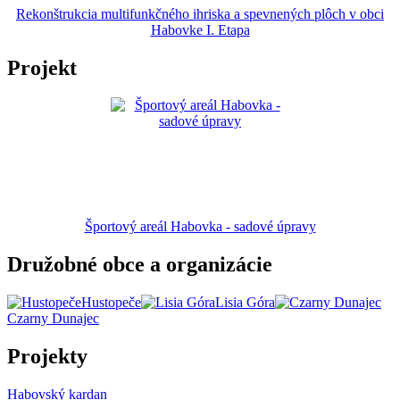
Rekonštrukcia multifunkčného ihriska a spevnených plôch v obci
Habovke I. Etapa
Projekt
Športový areál Habovka - sadové úpravy
Družobné obce a organizácie
Hustopeče
Lisia Góra
Czarny Dunajec
Projekty
Habovský kardan