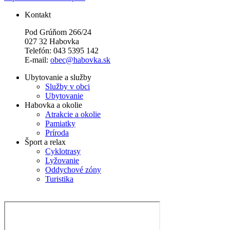
Kontakt
Pod Grúňom 266/24
027 32 Habovka
Telefón: 043 5395 142
E-mail:
obec@habovka.sk
Ubytovanie a služby
Služby v obci
Ubytovanie
Habovka a okolie
Atrakcie a okolie
Pamiatky
Príroda
Šport a relax
Cyklotrasy
Lyžovanie
Oddychové zóny
Turistika