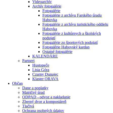
Videoarchív
Archív fotogalérie
Fotogalérie
Fotogalérie z archívu Farského úradu
Habovka
Fotogalérie z archívu turistického oddielu
Habovka
Fotogalérie z kultúrnych a školských
podujatí
Fotogalérie zo športových podujatí
Fotogalérie Habovský kardan
Ostatné fotogalérie
KALENDÁRE
Partneri
Hustopeče
Lisia Góra
Czarny Dunajec
Klaster ORAVA
Občan
Dane a poplatky
Matričný úrad
ODPAD - odvoz a nakladanie
Zberný dvor a kompostáreň
Tlačivá
Ochrana osobných údajov