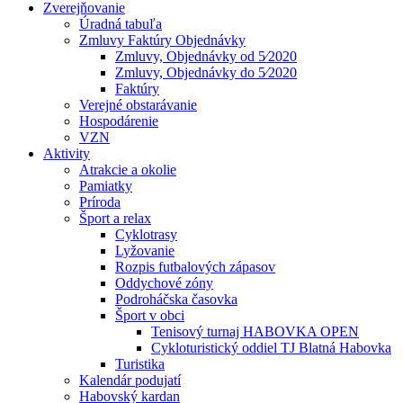
Zverejňovanie
Úradná tabuľa
Zmluvy Faktúry Objednávky
Zmluvy, Objednávky od 5⁄2020
Zmluvy, Objednávky do 5⁄2020
Faktúry
Verejné obstarávanie
Hospodárenie
VZN
Aktivity
Atrakcie a okolie
Pamiatky
Príroda
Šport a relax
Cyklotrasy
Lyžovanie
Rozpis futbalových zápasov
Oddychové zóny
Podroháčska časovka
Šport v obci
Tenisový turnaj HABOVKA OPEN
Cykloturistický oddiel TJ Blatná Habovka
Turistika
Kalendár podujatí
Habovský kardan