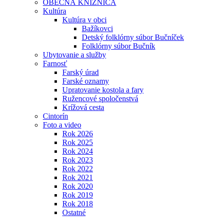
OBECNÁ KNIŽNICA
Kultúra
Kultúra v obci
Bažíkovci
Detský folklórny súbor Bučníček
Folklórny súbor Bučník
Ubytovanie a služby
Farnosť
Farský úrad
Farské oznamy
Upratovanie kostola a fary
Ružencové spoločenstvá
Krížová cesta
Cintorín
Foto a video
Rok 2026
Rok 2025
Rok 2024
Rok 2023
Rok 2022
Rok 2021
Rok 2020
Rok 2019
Rok 2018
Ostatné