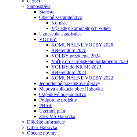
O obci
Samospráva
Starosta
Obecné zastupiteľstvo
Komisie
Výsledky komunálnych volieb
Uznesenia a zápisnice
VOĽBY
KOMUNÁLNE VOĽBY 2026
Referendum 2026
VOĽBY prezidenta 2024
Voľby do Európskeho parlamentu 2024
VOĽBY do NR SR 2023
Referendum 2023
KOMUNÁLNE VOĽBY 2022
Jednoduché pozemkové úpravy
Mapová aplikácia obce Habovka
Odpadové hospodárstvo
Podporené projekty
PHSR
Územný plán
ZŠ s MŠ Habovka
Dôležité informácie
Urbár Habovka
Obecné noviny