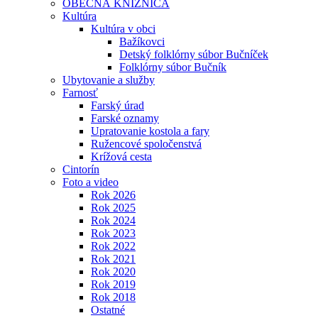
OBECNÁ KNIŽNICA
Kultúra
Kultúra v obci
Bažíkovci
Detský folklórny súbor Bučníček
Folklórny súbor Bučník
Ubytovanie a služby
Farnosť
Farský úrad
Farské oznamy
Upratovanie kostola a fary
Ružencové spoločenstvá
Krížová cesta
Cintorín
Foto a video
Rok 2026
Rok 2025
Rok 2024
Rok 2023
Rok 2022
Rok 2021
Rok 2020
Rok 2019
Rok 2018
Ostatné