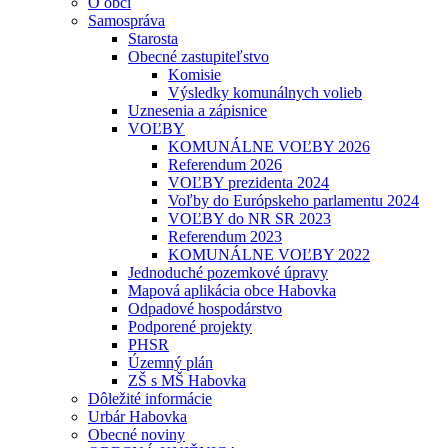
O obci
Samospráva
Starosta
Obecné zastupiteľstvo
Komisie
Výsledky komunálnych volieb
Uznesenia a zápisnice
VOĽBY
KOMUNÁLNE VOĽBY 2026
Referendum 2026
VOĽBY prezidenta 2024
Voľby do Európskeho parlamentu 2024
VOĽBY do NR SR 2023
Referendum 2023
KOMUNÁLNE VOĽBY 2022
Jednoduché pozemkové úpravy
Mapová aplikácia obce Habovka
Odpadové hospodárstvo
Podporené projekty
PHSR
Územný plán
ZŠ s MŠ Habovka
Dôležité informácie
Urbár Habovka
Obecné noviny