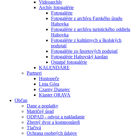
Videoarchív
Archív fotogalérie
Fotogalérie
Fotogalérie z archívu Farského úradu
Habovka
Fotogalérie z archívu turistického oddielu
Habovka
Fotogalérie z kultúrnych a školských
podujatí
Fotogalérie zo športových podujatí
Fotogalérie Habovský kardan
Ostatné fotogalérie
KALENDÁRE
Partneri
Hustopeče
Lisia Góra
Czarny Dunajec
Klaster ORAVA
Občan
Dane a poplatky
Matričný úrad
ODPAD - odvoz a nakladanie
Zberný dvor a kompostáreň
Tlačivá
Ochrana osobných údajov