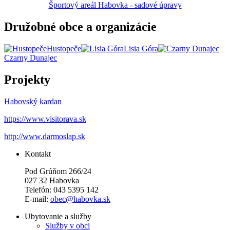
Športový areál Habovka - sadové úpravy
Družobné obce a organizácie
Hustopeče
Lisia Góra
Czarny Dunajec
Projekty
Habovský kardan
https://www.visitorava.sk
http://www.darmoslap.sk
Kontakt
Pod Grúňom 266/24
027 32 Habovka
Telefón: 043 5395 142
E-mail:
obec@habovka.sk
Ubytovanie a služby
Služby v obci