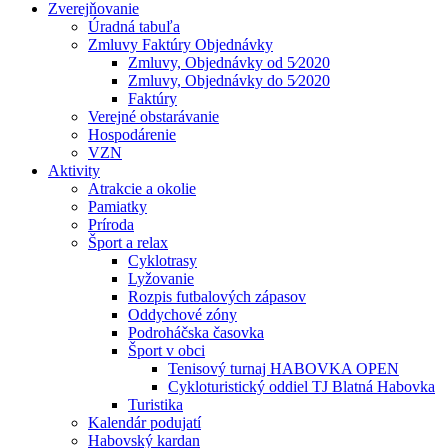
Zverejňovanie
Úradná tabuľa
Zmluvy Faktúry Objednávky
Zmluvy, Objednávky od 5⁄2020
Zmluvy, Objednávky do 5⁄2020
Faktúry
Verejné obstarávanie
Hospodárenie
VZN
Aktivity
Atrakcie a okolie
Pamiatky
Príroda
Šport a relax
Cyklotrasy
Lyžovanie
Rozpis futbalových zápasov
Oddychové zóny
Podroháčska časovka
Šport v obci
Tenisový turnaj HABOVKA OPEN
Cykloturistický oddiel TJ Blatná Habovka
Turistika
Kalendár podujatí
Habovský kardan