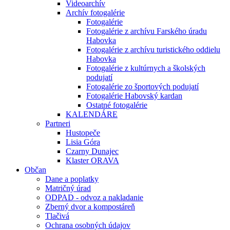
Videoarchív
Archív fotogalérie
Fotogalérie
Fotogalérie z archívu Farského úradu
Habovka
Fotogalérie z archívu turistického oddielu
Habovka
Fotogalérie z kultúrnych a školských
podujatí
Fotogalérie zo športových podujatí
Fotogalérie Habovský kardan
Ostatné fotogalérie
KALENDÁRE
Partneri
Hustopeče
Lisia Góra
Czarny Dunajec
Klaster ORAVA
Občan
Dane a poplatky
Matričný úrad
ODPAD - odvoz a nakladanie
Zberný dvor a kompostáreň
Tlačivá
Ochrana osobných údajov