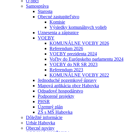
O obci
Samospráva
Starosta
Obecné zastupiteľstvo
Komisie
Výsledky komunálnych volieb
Uznesenia a zápisnice
VOĽBY
KOMUNÁLNE VOĽBY 2026
Referendum 2026
VOĽBY prezidenta 2024
Voľby do Európskeho parlamentu 2024
VOĽBY do NR SR 2023
Referendum 2023
KOMUNÁLNE VOĽBY 2022
Jednoduché pozemkové úpravy
Mapová aplikácia obce Habovka
Odpadové hospodárstvo
Podporené projekty
PHSR
Územný plán
ZŠ s MŠ Habovka
Dôležité informácie
Urbár Habovka
Obecné noviny