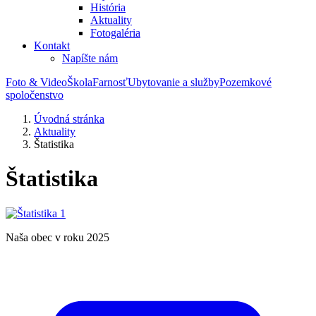
História
Aktuality
Fotogaléria
Kontakt
Napíšte nám
Foto & Video
Škola
Farnosť
Ubytovanie a služby
Pozemkové
spoločenstvo
Úvodná stránka
Aktuality
Štatistika
Štatistika
Naša obec v roku 2025