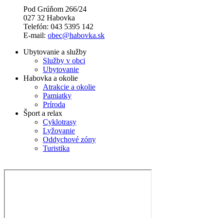
Pod Grúňom 266/24
027 32 Habovka
Telefón: 043 5395 142
E-mail:
obec@habovka.sk
Ubytovanie a služby
Služby v obci
Ubytovanie
Habovka a okolie
Atrakcie a okolie
Pamiatky
Príroda
Šport a relax
Cyklotrasy
Lyžovanie
Oddychové zóny
Turistika