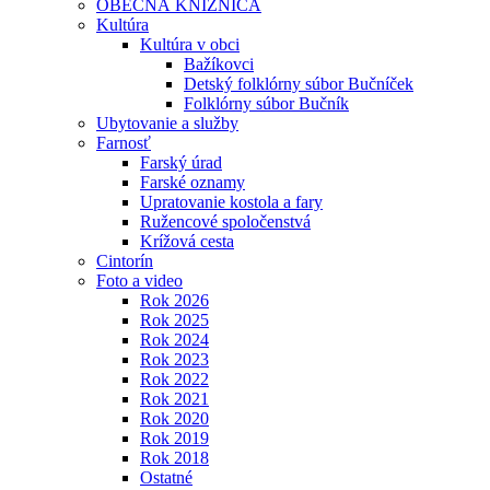
OBECNÁ KNIŽNICA
Kultúra
Kultúra v obci
Bažíkovci
Detský folklórny súbor Bučníček
Folklórny súbor Bučník
Ubytovanie a služby
Farnosť
Farský úrad
Farské oznamy
Upratovanie kostola a fary
Ružencové spoločenstvá
Krížová cesta
Cintorín
Foto a video
Rok 2026
Rok 2025
Rok 2024
Rok 2023
Rok 2022
Rok 2021
Rok 2020
Rok 2019
Rok 2018
Ostatné