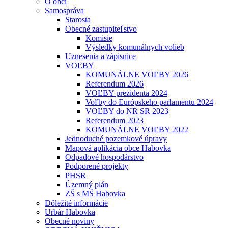
O obci
Samospráva
Starosta
Obecné zastupiteľstvo
Komisie
Výsledky komunálnych volieb
Uznesenia a zápisnice
VOĽBY
KOMUNÁLNE VOĽBY 2026
Referendum 2026
VOĽBY prezidenta 2024
Voľby do Európskeho parlamentu 2024
VOĽBY do NR SR 2023
Referendum 2023
KOMUNÁLNE VOĽBY 2022
Jednoduché pozemkové úpravy
Mapová aplikácia obce Habovka
Odpadové hospodárstvo
Podporené projekty
PHSR
Územný plán
ZŠ s MŠ Habovka
Dôležité informácie
Urbár Habovka
Obecné noviny