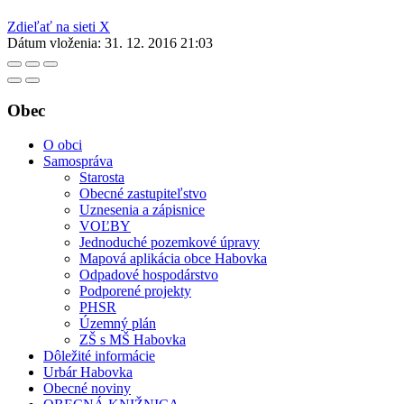
Zdieľať na sieti X
Dátum vloženia:
31. 12. 2016 21:03
Obec
O obci
Samospráva
Starosta
Obecné zastupiteľstvo
Uznesenia a zápisnice
VOĽBY
Jednoduché pozemkové úpravy
Mapová aplikácia obce Habovka
Odpadové hospodárstvo
Podporené projekty
PHSR
Územný plán
ZŠ s MŠ Habovka
Dôležité informácie
Urbár Habovka
Obecné noviny