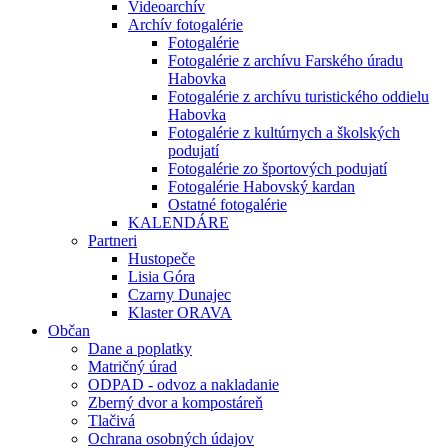
Videoarchív
Archív fotogalérie
Fotogalérie
Fotogalérie z archívu Farského úradu
Habovka
Fotogalérie z archívu turistického oddielu
Habovka
Fotogalérie z kultúrnych a školských
podujatí
Fotogalérie zo športových podujatí
Fotogalérie Habovský kardan
Ostatné fotogalérie
KALENDÁRE
Partneri
Hustopeče
Lisia Góra
Czarny Dunajec
Klaster ORAVA
Občan
Dane a poplatky
Matričný úrad
ODPAD - odvoz a nakladanie
Zberný dvor a kompostáreň
Tlačivá
Ochrana osobných údajov