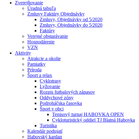
Zverejňovanie
Úradná tabuľa
Zmluvy Faktúry Objednávky
Zmluvy, Objednávky od 5⁄2020
Zmluvy, Objednávky do 5⁄2020
Faktúry
Verejné obstarávanie
Hospodárenie
VZN
Aktivity
Atrakcie a okolie
Pamiatky
Príroda
Šport a relax
Cyklotrasy
Lyžovanie
Rozpis futbalových zápasov
Oddychové zóny
Podroháčska časovka
Šport v obci
Tenisový turnaj HABOVKA OPEN
Cykloturistický oddiel TJ Blatná Habovka
Turistika
Kalendár podujatí
Habovský kardan