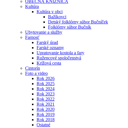
OBECNÁ KNIŽNICA
Kultúra
Kultúra v obci
Bažíkovci
Detský folklórny súbor Bučníček
Folklórny súbor Bučník
Ubytovanie a služby
Farnosť
Farský úrad
Farské oznamy
Upratovanie kostola a fary
Ružencové spoločenstvá
Krížová cesta
Cintorín
Foto a video
Rok 2026
Rok 2025
Rok 2024
Rok 2023
Rok 2022
Rok 2021
Rok 2020
Rok 2019
Rok 2018
Ostatné