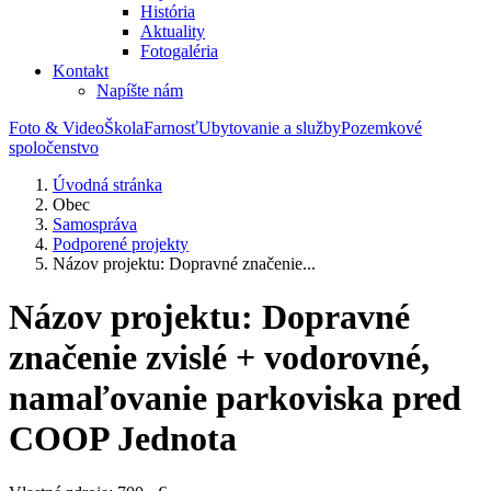
História
Aktuality
Fotogaléria
Kontakt
Napíšte nám
Foto & Video
Škola
Farnosť
Ubytovanie a služby
Pozemkové
spoločenstvo
Úvodná stránka
Obec
Samospráva
Podporené projekty
Názov projektu: Dopravné značenie...
Názov projektu: Dopravné
značenie zvislé + vodorovné,
namaľovanie parkoviska pred
COOP Jednota