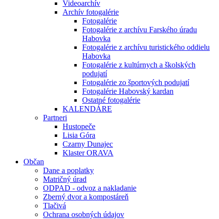
Videoarchív
Archív fotogalérie
Fotogalérie
Fotogalérie z archívu Farského úradu
Habovka
Fotogalérie z archívu turistického oddielu
Habovka
Fotogalérie z kultúrnych a školských
podujatí
Fotogalérie zo športových podujatí
Fotogalérie Habovský kardan
Ostatné fotogalérie
KALENDÁRE
Partneri
Hustopeče
Lisia Góra
Czarny Dunajec
Klaster ORAVA
Občan
Dane a poplatky
Matričný úrad
ODPAD - odvoz a nakladanie
Zberný dvor a kompostáreň
Tlačivá
Ochrana osobných údajov