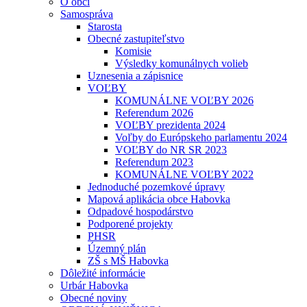
O obci
Samospráva
Starosta
Obecné zastupiteľstvo
Komisie
Výsledky komunálnych volieb
Uznesenia a zápisnice
VOĽBY
KOMUNÁLNE VOĽBY 2026
Referendum 2026
VOĽBY prezidenta 2024
Voľby do Európskeho parlamentu 2024
VOĽBY do NR SR 2023
Referendum 2023
KOMUNÁLNE VOĽBY 2022
Jednoduché pozemkové úpravy
Mapová aplikácia obce Habovka
Odpadové hospodárstvo
Podporené projekty
PHSR
Územný plán
ZŠ s MŠ Habovka
Dôležité informácie
Urbár Habovka
Obecné noviny