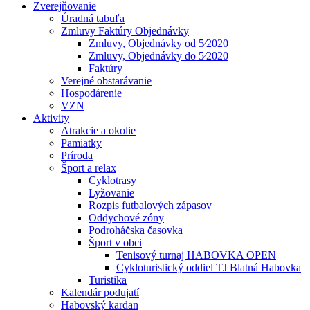
Zverejňovanie
Úradná tabuľa
Zmluvy Faktúry Objednávky
Zmluvy, Objednávky od 5⁄2020
Zmluvy, Objednávky do 5⁄2020
Faktúry
Verejné obstarávanie
Hospodárenie
VZN
Aktivity
Atrakcie a okolie
Pamiatky
Príroda
Šport a relax
Cyklotrasy
Lyžovanie
Rozpis futbalových zápasov
Oddychové zóny
Podroháčska časovka
Šport v obci
Tenisový turnaj HABOVKA OPEN
Cykloturistický oddiel TJ Blatná Habovka
Turistika
Kalendár podujatí
Habovský kardan