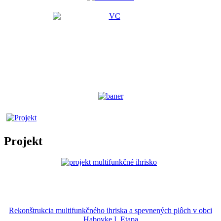
Projekt
Rekonštrukcia multifunkčného ihriska a spevnených plôch v obci
Habovke I. Etapa