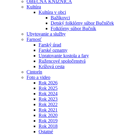
OBECNÁ KNIŽNICA
Kultúra
Kultúra v obci
Bažíkovci
Detský folklórny súbor Bučníček
Folklórny súbor Bučník
Ubytovanie a služby
Farnosť
Farský úrad
Farské oznamy
Upratovanie kostola a fary
Ružencové spoločenstvá
Krížová cesta
Cintorín
Foto a video
Rok 2026
Rok 2025
Rok 2024
Rok 2023
Rok 2022
Rok 2021
Rok 2020
Rok 2019
Rok 2018
Ostatné