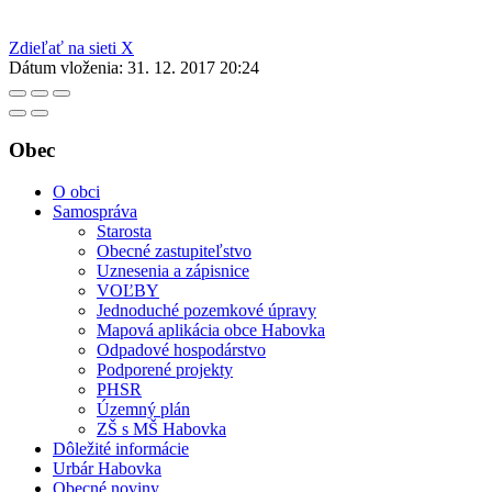
Zdieľať na sieti X
Dátum vloženia:
31. 12. 2017 20:24
Obec
O obci
Samospráva
Starosta
Obecné zastupiteľstvo
Uznesenia a zápisnice
VOĽBY
Jednoduché pozemkové úpravy
Mapová aplikácia obce Habovka
Odpadové hospodárstvo
Podporené projekty
PHSR
Územný plán
ZŠ s MŠ Habovka
Dôležité informácie
Urbár Habovka
Obecné noviny