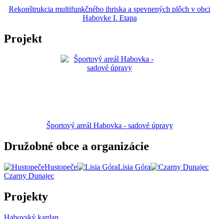
Rekonštrukcia multifunkčného ihriska a spevnených plôch v obci
Habovke I. Etapa
Projekt
Športový areál Habovka - sadové úpravy
Družobné obce a organizácie
Hustopeče
Lisia Góra
Czarny Dunajec
Projekty
Habovský kardan