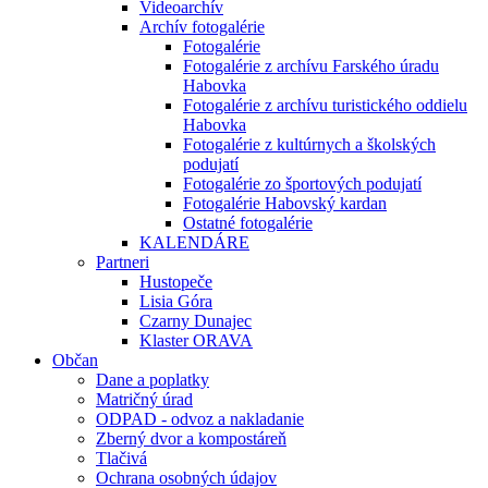
Videoarchív
Archív fotogalérie
Fotogalérie
Fotogalérie z archívu Farského úradu
Habovka
Fotogalérie z archívu turistického oddielu
Habovka
Fotogalérie z kultúrnych a školských
podujatí
Fotogalérie zo športových podujatí
Fotogalérie Habovský kardan
Ostatné fotogalérie
KALENDÁRE
Partneri
Hustopeče
Lisia Góra
Czarny Dunajec
Klaster ORAVA
Občan
Dane a poplatky
Matričný úrad
ODPAD - odvoz a nakladanie
Zberný dvor a kompostáreň
Tlačivá
Ochrana osobných údajov