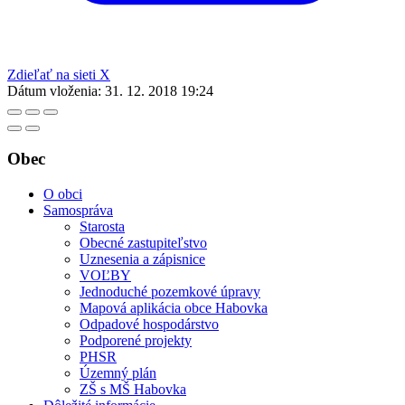
Zdieľať na sieti X
Dátum vloženia:
31. 12. 2018 19:24
Obec
O obci
Samospráva
Starosta
Obecné zastupiteľstvo
Uznesenia a zápisnice
VOĽBY
Jednoduché pozemkové úpravy
Mapová aplikácia obce Habovka
Odpadové hospodárstvo
Podporené projekty
PHSR
Územný plán
ZŠ s MŠ Habovka