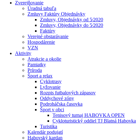
Zverejňovanie
Úradná tabuľa
Zmluvy Faktúry Objednávky
Zmluvy, Objednávky od 5⁄2020
Zmluvy, Objednávky do 5⁄2020
Faktúry
Verejné obstarávanie
Hospodárenie
VZN
Aktivity
Atrakcie a okolie
Pamiatky
Príroda
Šport a relax
Cyklotrasy
Lyžovanie
Rozpis futbalových zápasov
Oddychové zóny
Podroháčska časovka
Šport v obci
Tenisový turnaj HABOVKA OPEN
Cykloturistický oddiel TJ Blatná Habovka
Turistika
Kalendár podujatí
Habovský kardan