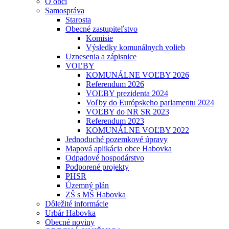
O obci
Samospráva
Starosta
Obecné zastupiteľstvo
Komisie
Výsledky komunálnych volieb
Uznesenia a zápisnice
VOĽBY
KOMUNÁLNE VOĽBY 2026
Referendum 2026
VOĽBY prezidenta 2024
Voľby do Európskeho parlamentu 2024
VOĽBY do NR SR 2023
Referendum 2023
KOMUNÁLNE VOĽBY 2022
Jednoduché pozemkové úpravy
Mapová aplikácia obce Habovka
Odpadové hospodárstvo
Podporené projekty
PHSR
Územný plán
ZŠ s MŠ Habovka
Dôležité informácie
Urbár Habovka
Obecné noviny