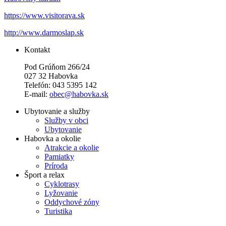
https://www.visitorava.sk
http://www.darmoslap.sk
Kontakt
Pod Grúňom 266/24
027 32 Habovka
Telefón: 043 5395 142
E-mail:
obec@habovka.sk
Ubytovanie a služby
Služby v obci
Ubytovanie
Habovka a okolie
Atrakcie a okolie
Pamiatky
Príroda
Šport a relax
Cyklotrasy
Lyžovanie
Oddychové zóny
Turistika