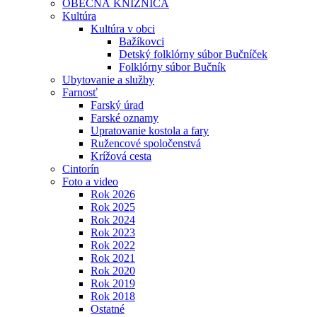
OBECNÁ KNIŽNICA
Kultúra
Kultúra v obci
Bažíkovci
Detský folklórny súbor Bučníček
Folklórny súbor Bučník
Ubytovanie a služby
Farnosť
Farský úrad
Farské oznamy
Upratovanie kostola a fary
Ružencové spoločenstvá
Krížová cesta
Cintorín
Foto a video
Rok 2026
Rok 2025
Rok 2024
Rok 2023
Rok 2022
Rok 2021
Rok 2020
Rok 2019
Rok 2018
Ostatné