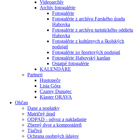
Videoarchív
Archív fotogalérie
Fotogalérie
Fotogalérie z archívu Farského úradu
Habovka
Fotogalérie z archívu turistického oddielu
Habovka
Fotogalérie z kultúrnych a školských
podujatí
Fotogalérie zo športových podujatí
Fotogalérie Habovský kardan
Ostatné fotogalérie
KALENDÁRE
Partneri
Hustopeče
Lisia Góra
Czarny Dunajec
Klaster ORAVA
Občan
Dane a poplatky
Matričný úrad
ODPAD - odvoz a nakladanie
Zberný dvor a kompostáreň
Tlačivá
Ochrana osobných údajov