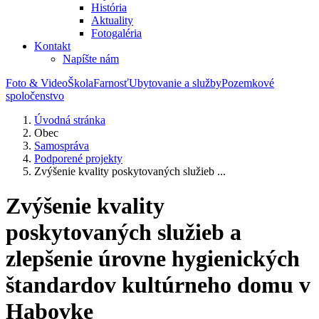
História
Aktuality
Fotogaléria
Kontakt
Napíšte nám
Foto & Video
Škola
Farnosť
Ubytovanie a služby
Pozemkové
spoločenstvo
Úvodná stránka
Obec
Samospráva
Podporené projekty
Zvýšenie kvality poskytovaných služieb ...
Zvýšenie kvality
poskytovaných služieb a
zlepšenie úrovne hygienických
štandardov kultúrneho domu v
Habovke