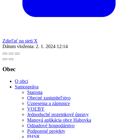
Zdieľať na sieti X
Dátum vloženia:
2. 1. 2024 12:14
Obec
O obci
Samospráva
Starosta
Obecné zastupiteľstvo
Uznesenia a zápisnice
VOĽBY
Jednoduché pozemkové úpravy
Mapová aplikácia obce Habovka
Odpadové hospodárstvo
Podporené projekty
PHSR