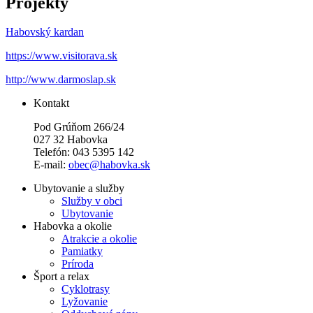
Projekty
Habovský kardan
https://www.visitorava.sk
http://www.darmoslap.sk
Kontakt
Pod Grúňom 266/24
027 32 Habovka
Telefón: 043 5395 142
E-mail:
obec@habovka.sk
Ubytovanie a služby
Služby v obci
Ubytovanie
Habovka a okolie
Atrakcie a okolie
Pamiatky
Príroda
Šport a relax
Cyklotrasy
Lyžovanie