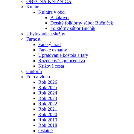
OBECNÁ KNIŽNICA
Kultúra
Kultúra v obci
Bažíkovci
Detský folklórny súbor Bučníček
Folklórny súbor Bučník
Ubytovanie a služby
Farnosť
Farský úrad
Farské oznamy
Upratovanie kostola a fary
Ružencové spoločenstvá
Krížová cesta
Cintorín
Foto a video
Rok 2026
Rok 2025
Rok 2024
Rok 2023
Rok 2022
Rok 2021
Rok 2020
Rok 2019
Rok 2018
Ostatné