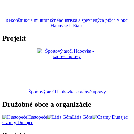
Rekonštrukcia multifunkčného ihriska a spevnených plôch v obci
Habovke I. Etapa
Projekt
Športový areál Habovka - sadové úpravy
Družobné obce a organizácie
Hustopeče
Lisia Góra
Czarny Dunajec