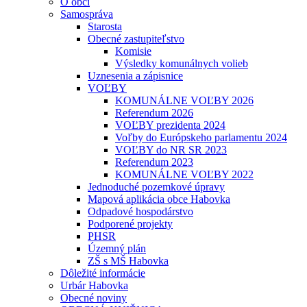
O obci
Samospráva
Starosta
Obecné zastupiteľstvo
Komisie
Výsledky komunálnych volieb
Uznesenia a zápisnice
VOĽBY
KOMUNÁLNE VOĽBY 2026
Referendum 2026
VOĽBY prezidenta 2024
Voľby do Európskeho parlamentu 2024
VOĽBY do NR SR 2023
Referendum 2023
KOMUNÁLNE VOĽBY 2022
Jednoduché pozemkové úpravy
Mapová aplikácia obce Habovka
Odpadové hospodárstvo
Podporené projekty
PHSR
Územný plán
ZŠ s MŠ Habovka
Dôležité informácie
Urbár Habovka
Obecné noviny