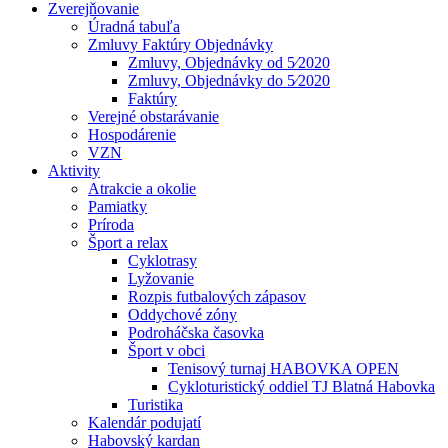
Zverejňovanie
Úradná tabuľa
Zmluvy Faktúry Objednávky
Zmluvy, Objednávky od 5⁄2020
Zmluvy, Objednávky do 5⁄2020
Faktúry
Verejné obstarávanie
Hospodárenie
VZN
Aktivity
Atrakcie a okolie
Pamiatky
Príroda
Šport a relax
Cyklotrasy
Lyžovanie
Rozpis futbalových zápasov
Oddychové zóny
Podroháčska časovka
Šport v obci
Tenisový turnaj HABOVKA OPEN
Cykloturistický oddiel TJ Blatná Habovka
Turistika
Kalendár podujatí
Habovský kardan