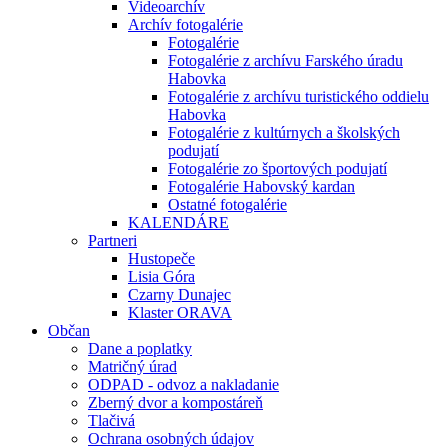
Videoarchív
Archív fotogalérie
Fotogalérie
Fotogalérie z archívu Farského úradu
Habovka
Fotogalérie z archívu turistického oddielu
Habovka
Fotogalérie z kultúrnych a školských
podujatí
Fotogalérie zo športových podujatí
Fotogalérie Habovský kardan
Ostatné fotogalérie
KALENDÁRE
Partneri
Hustopeče
Lisia Góra
Czarny Dunajec
Klaster ORAVA
Občan
Dane a poplatky
Matričný úrad
ODPAD - odvoz a nakladanie
Zberný dvor a kompostáreň
Tlačivá
Ochrana osobných údajov