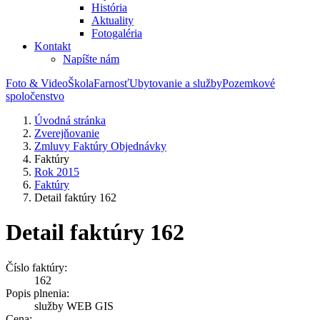
História
Aktuality
Fotogaléria
Kontakt
Napíšte nám
Foto & Video
Škola
Farnosť
Ubytovanie a služby
Pozemkové
spoločenstvo
Úvodná stránka
Zverejňovanie
Zmluvy Faktúry Objednávky
Faktúry
Rok 2015
Faktúry
Detail faktúry 162
Detail faktúry 162
Číslo faktúry:
162
Popis plnenia:
služby WEB GIS
Cena: