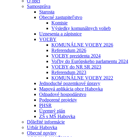
O obci
Samospráva
Starosta
Obecné zastupiteľstvo
Komisie
Výsledky komunálnych volieb
Uznesenia a zápisnice
VOĽBY
KOMUNÁLNE VOĽBY 2026
Referendum 2026
VOĽBY prezidenta 2024
Voľby do Európskeho parlamentu 2024
VOĽBY do NR SR 2023
Referendum 2023
KOMUNÁLNE VOĽBY 2022
Jednoduché pozemkové úpravy
Mapová aplikácia obce Habovka
Odpadové hospodárstvo
Podporené projekty
PHSR
Územný plán
ZŠ s MŠ Habovka
Dôležité informácie
Urbár Habovka
Obecné noviny