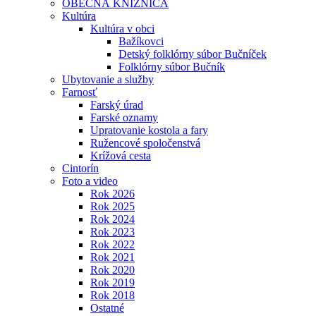
OBECNÁ KNIŽNICA
Kultúra
Kultúra v obci
Bažíkovci
Detský folklórny súbor Bučníček
Folklórny súbor Bučník
Ubytovanie a služby
Farnosť
Farský úrad
Farské oznamy
Upratovanie kostola a fary
Ružencové spoločenstvá
Krížová cesta
Cintorín
Foto a video
Rok 2026
Rok 2025
Rok 2024
Rok 2023
Rok 2022
Rok 2021
Rok 2020
Rok 2019
Rok 2018
Ostatné