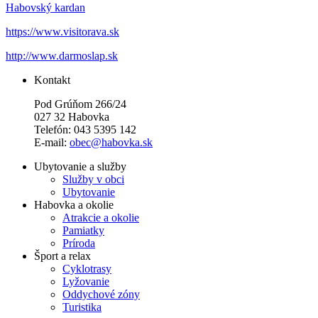
Habovský kardan
https://www.visitorava.sk
http://www.darmoslap.sk
Kontakt
Pod Grúňom 266/24
027 32 Habovka
Telefón: 043 5395 142
E-mail:
obec@habovka.sk
Ubytovanie a služby
Služby v obci
Ubytovanie
Habovka a okolie
Atrakcie a okolie
Pamiatky
Príroda
Šport a relax
Cyklotrasy
Lyžovanie
Oddychové zóny
Turistika