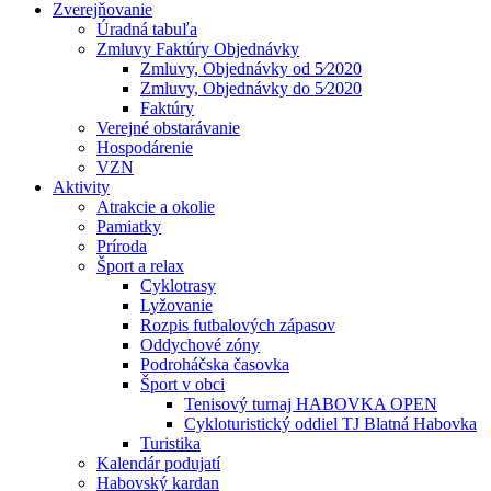
Zverejňovanie
Úradná tabuľa
Zmluvy Faktúry Objednávky
Zmluvy, Objednávky od 5⁄2020
Zmluvy, Objednávky do 5⁄2020
Faktúry
Verejné obstarávanie
Hospodárenie
VZN
Aktivity
Atrakcie a okolie
Pamiatky
Príroda
Šport a relax
Cyklotrasy
Lyžovanie
Rozpis futbalových zápasov
Oddychové zóny
Podroháčska časovka
Šport v obci
Tenisový turnaj HABOVKA OPEN
Cykloturistický oddiel TJ Blatná Habovka
Turistika
Kalendár podujatí
Habovský kardan