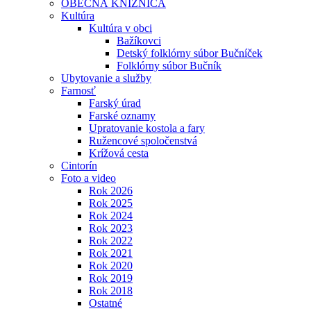
OBECNÁ KNIŽNICA
Kultúra
Kultúra v obci
Bažíkovci
Detský folklórny súbor Bučníček
Folklórny súbor Bučník
Ubytovanie a služby
Farnosť
Farský úrad
Farské oznamy
Upratovanie kostola a fary
Ružencové spoločenstvá
Krížová cesta
Cintorín
Foto a video
Rok 2026
Rok 2025
Rok 2024
Rok 2023
Rok 2022
Rok 2021
Rok 2020
Rok 2019
Rok 2018
Ostatné