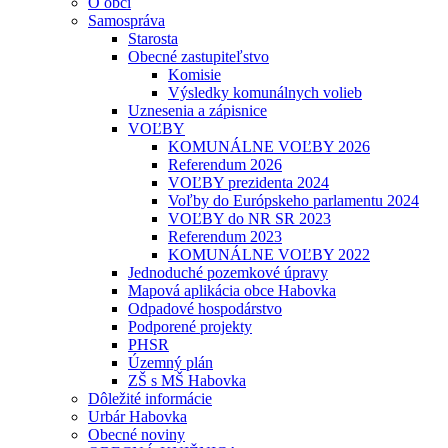
O obci
Samospráva
Starosta
Obecné zastupiteľstvo
Komisie
Výsledky komunálnych volieb
Uznesenia a zápisnice
VOĽBY
KOMUNÁLNE VOĽBY 2026
Referendum 2026
VOĽBY prezidenta 2024
Voľby do Európskeho parlamentu 2024
VOĽBY do NR SR 2023
Referendum 2023
KOMUNÁLNE VOĽBY 2022
Jednoduché pozemkové úpravy
Mapová aplikácia obce Habovka
Odpadové hospodárstvo
Podporené projekty
PHSR
Územný plán
ZŠ s MŠ Habovka
Dôležité informácie
Urbár Habovka
Obecné noviny