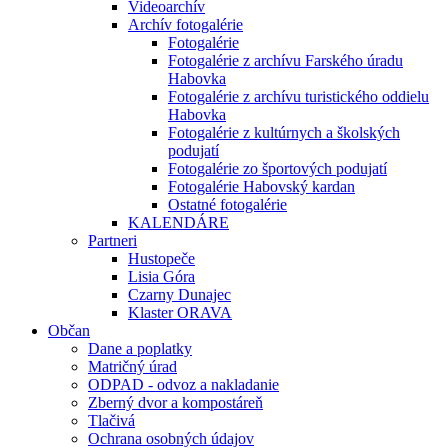
Videoarchív
Archív fotogalérie
Fotogalérie
Fotogalérie z archívu Farského úradu
Habovka
Fotogalérie z archívu turistického oddielu
Habovka
Fotogalérie z kultúrnych a školských
podujatí
Fotogalérie zo športových podujatí
Fotogalérie Habovský kardan
Ostatné fotogalérie
KALENDÁRE
Partneri
Hustopeče
Lisia Góra
Czarny Dunajec
Klaster ORAVA
Občan
Dane a poplatky
Matričný úrad
ODPAD - odvoz a nakladanie
Zberný dvor a kompostáreň
Tlačivá
Ochrana osobných údajov