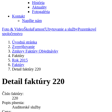
História
Aktuality
Fotogaléria
Kontakt
Napíšte nám
Foto & Video
Škola
Farnosť
Ubytovanie a služby
Pozemkové
spoločenstvo
Úvodná stránka
Zverejňovanie
Zmluvy Faktúry Objednávky
Faktúry
Rok 2015
Faktúry
Detail faktúry 220
Detail faktúry 220
Číslo faktúry:
220
Popis plnenia:
Auditorské služby
Cena: