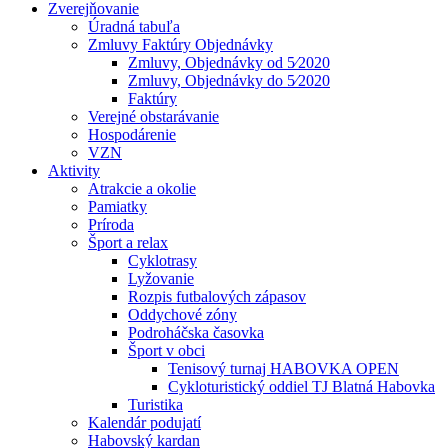
Zverejňovanie
Úradná tabuľa
Zmluvy Faktúry Objednávky
Zmluvy, Objednávky od 5⁄2020
Zmluvy, Objednávky do 5⁄2020
Faktúry
Verejné obstarávanie
Hospodárenie
VZN
Aktivity
Atrakcie a okolie
Pamiatky
Príroda
Šport a relax
Cyklotrasy
Lyžovanie
Rozpis futbalových zápasov
Oddychové zóny
Podroháčska časovka
Šport v obci
Tenisový turnaj HABOVKA OPEN
Cykloturistický oddiel TJ Blatná Habovka
Turistika
Kalendár podujatí
Habovský kardan