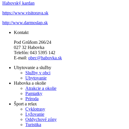
Habovský kardan
https://www.visitorava.sk
http://www.darmoslap.sk
Kontakt
Pod Grúňom 266/24
027 32 Habovka
Telefón: 043 5395 142
E-mail:
obec@habovka.sk
Ubytovanie a služby
Služby v obci
Ubytovanie
Habovka a okolie
Atrakcie a okolie
Pamiatky
Príroda
Šport a relax
Cyklotrasy
Lyžovanie
Oddychové zóny
Turistika