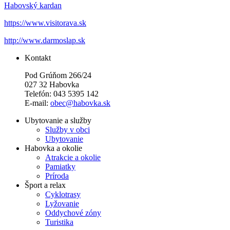
Habovský kardan
https://www.visitorava.sk
http://www.darmoslap.sk
Kontakt
Pod Grúňom 266/24
027 32 Habovka
Telefón: 043 5395 142
E-mail:
obec@habovka.sk
Ubytovanie a služby
Služby v obci
Ubytovanie
Habovka a okolie
Atrakcie a okolie
Pamiatky
Príroda
Šport a relax
Cyklotrasy
Lyžovanie
Oddychové zóny
Turistika