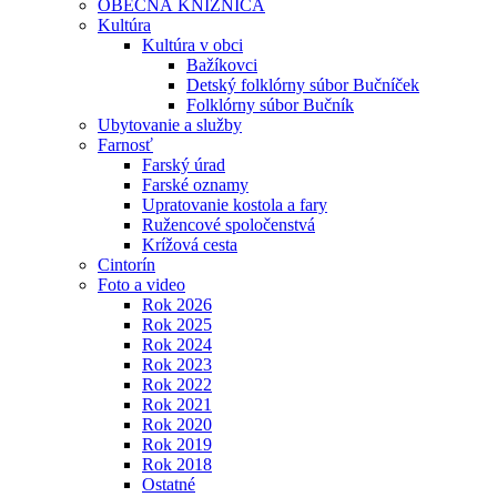
OBECNÁ KNIŽNICA
Kultúra
Kultúra v obci
Bažíkovci
Detský folklórny súbor Bučníček
Folklórny súbor Bučník
Ubytovanie a služby
Farnosť
Farský úrad
Farské oznamy
Upratovanie kostola a fary
Ružencové spoločenstvá
Krížová cesta
Cintorín
Foto a video
Rok 2026
Rok 2025
Rok 2024
Rok 2023
Rok 2022
Rok 2021
Rok 2020
Rok 2019
Rok 2018
Ostatné