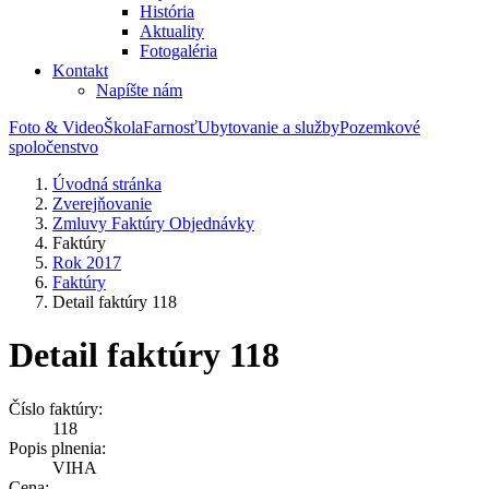
História
Aktuality
Fotogaléria
Kontakt
Napíšte nám
Foto & Video
Škola
Farnosť
Ubytovanie a služby
Pozemkové
spoločenstvo
Úvodná stránka
Zverejňovanie
Zmluvy Faktúry Objednávky
Faktúry
Rok 2017
Faktúry
Detail faktúry 118
Detail faktúry 118
Číslo faktúry:
118
Popis plnenia:
VIHA
Cena: