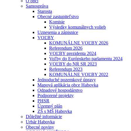
O obci
Samospráva
Starosta
Obecné zastupiteľstvo
Komisie
Výsledky komunálnych volieb
Uznesenia a zápisnice
VOĽBY
KOMUNÁLNE VOĽBY 2026
Referendum 2026
VOĽBY prezidenta 2024
Voľby do Európskeho parlamentu 2024
VOĽBY do NR SR 2023
Referendum 2023
KOMUNÁLNE VOĽBY 2022
Jednoduché pozemkové úpravy
Mapová aplikácia obce Habovka
Odpadové hospodárstvo
Podporené projekty
PHSR
Územný plán
ZŠ s MŠ Habovka
Dôležité informácie
Urbár Habovka
Obecné noviny