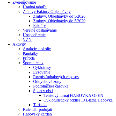
Zverejňovanie
Úradná tabuľa
Zmluvy Faktúry Objednávky
Zmluvy, Objednávky od 5⁄2020
Zmluvy, Objednávky do 5⁄2020
Faktúry
Verejné obstarávanie
Hospodárenie
VZN
Aktivity
Atrakcie a okolie
Pamiatky
Príroda
Šport a relax
Cyklotrasy
Lyžovanie
Rozpis futbalových zápasov
Oddychové zóny
Podroháčska časovka
Šport v obci
Tenisový turnaj HABOVKA OPEN
Cykloturistický oddiel TJ Blatná Habovka
Turistika
Kalendár podujatí
Habovský kardan