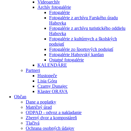
Videoarchív
Archív fotogalérie
Fotogalérie
Fotogalérie z archívu Farského úradu
Habovka
Fotogalérie z archívu turistického oddielu
Habovka
Fotogalérie z kultúrnych a školských
podujatí
Fotogalérie zo športových podujatí
Fotogalérie Habovský kardan
Ostatné fotogalérie
KALENDÁRE
Partneri
Hustopeče
Lisia Góra
Czarny Dunajec
Klaster ORAVA
Občan
Dane a poplatky
Matričný úrad
ODPAD - odvoz a nakladanie
Zberný dvor a kompostáreň
Tlačivá
Ochrana osobných údajov