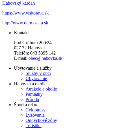
Habovský kardan
https://www.visitorava.sk
http://www.darmoslap.sk
Kontakt
Pod Grúňom 266/24
027 32 Habovka
Telefón: 043 5395 142
E-mail:
obec@habovka.sk
Ubytovanie a služby
Služby v obci
Ubytovanie
Habovka a okolie
Atrakcie a okolie
Pamiatky
Príroda
Šport a relax
Cyklotrasy
Lyžovanie
Oddychové zóny
Turistika