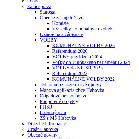
O obci
Samospráva
Starosta
Obecné zastupiteľstvo
Komisie
Výsledky komunálnych volieb
Uznesenia a zápisnice
VOĽBY
KOMUNÁLNE VOĽBY 2026
Referendum 2026
VOĽBY prezidenta 2024
Voľby do Európskeho parlamentu 2024
VOĽBY do NR SR 2023
Referendum 2023
KOMUNÁLNE VOĽBY 2022
Jednoduché pozemkové úpravy
Mapová aplikácia obce Habovka
Odpadové hospodárstvo
Podporené projekty
PHSR
Územný plán
ZŠ s MŠ Habovka
Dôležité informácie
Urbár Habovka
Obecné noviny