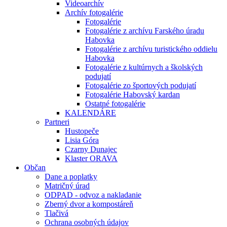
Videoarchív
Archív fotogalérie
Fotogalérie
Fotogalérie z archívu Farského úradu
Habovka
Fotogalérie z archívu turistického oddielu
Habovka
Fotogalérie z kultúrnych a školských
podujatí
Fotogalérie zo športových podujatí
Fotogalérie Habovský kardan
Ostatné fotogalérie
KALENDÁRE
Partneri
Hustopeče
Lisia Góra
Czarny Dunajec
Klaster ORAVA
Občan
Dane a poplatky
Matričný úrad
ODPAD - odvoz a nakladanie
Zberný dvor a kompostáreň
Tlačivá
Ochrana osobných údajov