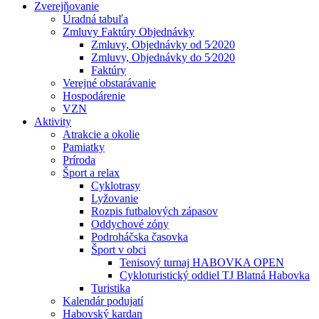
Zverejňovanie
Úradná tabuľa
Zmluvy Faktúry Objednávky
Zmluvy, Objednávky od 5⁄2020
Zmluvy, Objednávky do 5⁄2020
Faktúry
Verejné obstarávanie
Hospodárenie
VZN
Aktivity
Atrakcie a okolie
Pamiatky
Príroda
Šport a relax
Cyklotrasy
Lyžovanie
Rozpis futbalových zápasov
Oddychové zóny
Podroháčska časovka
Šport v obci
Tenisový turnaj HABOVKA OPEN
Cykloturistický oddiel TJ Blatná Habovka
Turistika
Kalendár podujatí
Habovský kardan