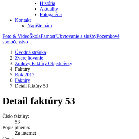
História
Aktuality
Fotogaléria
Kontakt
Napíšte nám
Foto & Video
Škola
Farnosť
Ubytovanie a služby
Pozemkové
spoločenstvo
Úvodná stránka
Zverejňovanie
Zmluvy Faktúry Objednávky
Faktúry
Rok 2017
Faktúry
Detail faktúry 53
Detail faktúry 53
Číslo faktúry:
53
Popis plnenia:
Za internet
Cena: