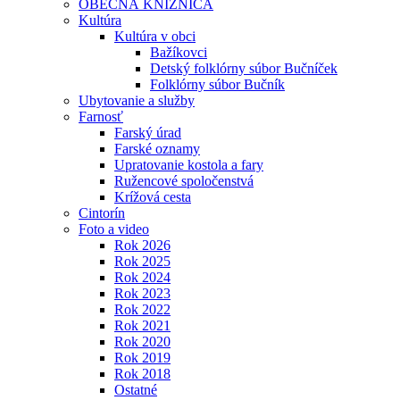
OBECNÁ KNIŽNICA
Kultúra
Kultúra v obci
Bažíkovci
Detský folklórny súbor Bučníček
Folklórny súbor Bučník
Ubytovanie a služby
Farnosť
Farský úrad
Farské oznamy
Upratovanie kostola a fary
Ružencové spoločenstvá
Krížová cesta
Cintorín
Foto a video
Rok 2026
Rok 2025
Rok 2024
Rok 2023
Rok 2022
Rok 2021
Rok 2020
Rok 2019
Rok 2018
Ostatné