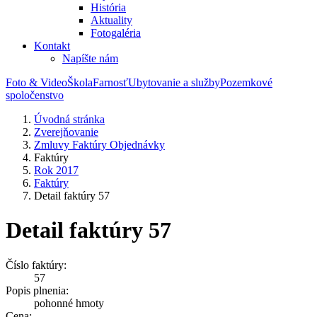
História
Aktuality
Fotogaléria
Kontakt
Napíšte nám
Foto & Video
Škola
Farnosť
Ubytovanie a služby
Pozemkové
spoločenstvo
Úvodná stránka
Zverejňovanie
Zmluvy Faktúry Objednávky
Faktúry
Rok 2017
Faktúry
Detail faktúry 57
Detail faktúry 57
Číslo faktúry:
57
Popis plnenia:
pohonné hmoty
Cena: