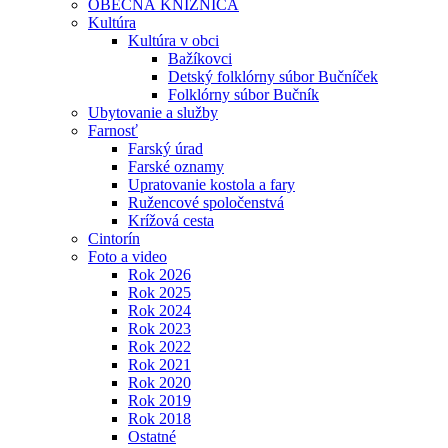
OBECNÁ KNIŽNICA
Kultúra
Kultúra v obci
Bažíkovci
Detský folklórny súbor Bučníček
Folklórny súbor Bučník
Ubytovanie a služby
Farnosť
Farský úrad
Farské oznamy
Upratovanie kostola a fary
Ružencové spoločenstvá
Krížová cesta
Cintorín
Foto a video
Rok 2026
Rok 2025
Rok 2024
Rok 2023
Rok 2022
Rok 2021
Rok 2020
Rok 2019
Rok 2018
Ostatné