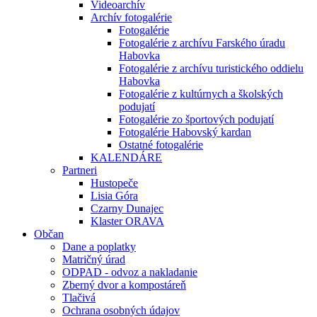
Videoarchív
Archív fotogalérie
Fotogalérie
Fotogalérie z archívu Farského úradu
Habovka
Fotogalérie z archívu turistického oddielu
Habovka
Fotogalérie z kultúrnych a školských
podujatí
Fotogalérie zo športových podujatí
Fotogalérie Habovský kardan
Ostatné fotogalérie
KALENDÁRE
Partneri
Hustopeče
Lisia Góra
Czarny Dunajec
Klaster ORAVA
Občan
Dane a poplatky
Matričný úrad
ODPAD - odvoz a nakladanie
Zberný dvor a kompostáreň
Tlačivá
Ochrana osobných údajov