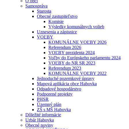
O obci
Samospráva
Starosta
Obecné zastupiteľstvo
Komisie
Výsledky komunálnych volieb
Uznesenia a zápisnice
VOĽBY
KOMUNÁLNE VOĽBY 2026
Referendum 2026
VOĽBY prezidenta 2024
Voľby do Európskeho parlamentu 2024
VOĽBY do NR SR 2023
Referendum 2023
KOMUNÁLNE VOĽBY 2022
Jednoduché pozemkové úpravy
Mapová aplikácia obce Habovka
Odpadové hospodárstvo
Podporené projekty
PHSR
Územný plán
ZŠ s MŠ Habovka
Dôležité informácie
Urbár Habovka
Obecné noviny