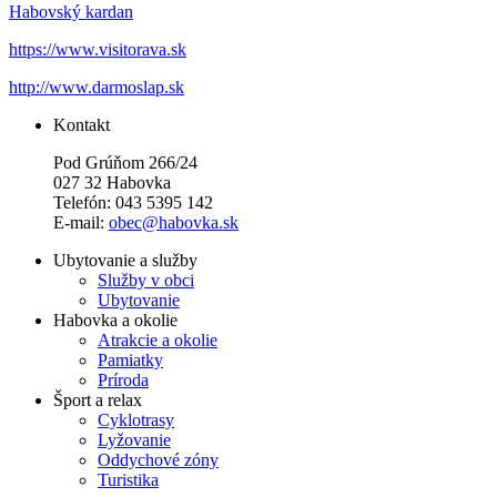
Habovský kardan
https://www.visitorava.sk
http://www.darmoslap.sk
Kontakt
Pod Grúňom 266/24
027 32 Habovka
Telefón: 043 5395 142
E-mail:
obec@habovka.sk
Ubytovanie a služby
Služby v obci
Ubytovanie
Habovka a okolie
Atrakcie a okolie
Pamiatky
Príroda
Šport a relax
Cyklotrasy
Lyžovanie
Oddychové zóny
Turistika