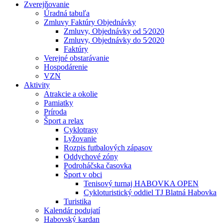
Zverejňovanie
Úradná tabuľa
Zmluvy Faktúry Objednávky
Zmluvy, Objednávky od 5⁄2020
Zmluvy, Objednávky do 5⁄2020
Faktúry
Verejné obstarávanie
Hospodárenie
VZN
Aktivity
Atrakcie a okolie
Pamiatky
Príroda
Šport a relax
Cyklotrasy
Lyžovanie
Rozpis futbalových zápasov
Oddychové zóny
Podroháčska časovka
Šport v obci
Tenisový turnaj HABOVKA OPEN
Cykloturistický oddiel TJ Blatná Habovka
Turistika
Kalendár podujatí
Habovský kardan