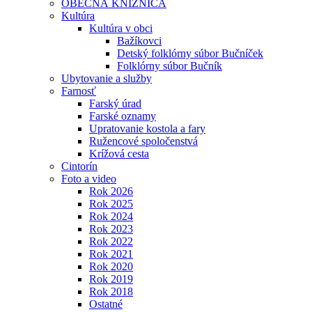
OBECNÁ KNIŽNICA
Kultúra
Kultúra v obci
Bažíkovci
Detský folklórny súbor Bučníček
Folklórny súbor Bučník
Ubytovanie a služby
Farnosť
Farský úrad
Farské oznamy
Upratovanie kostola a fary
Ružencové spoločenstvá
Krížová cesta
Cintorín
Foto a video
Rok 2026
Rok 2025
Rok 2024
Rok 2023
Rok 2022
Rok 2021
Rok 2020
Rok 2019
Rok 2018
Ostatné