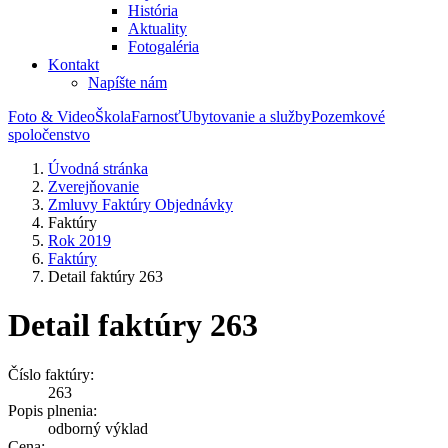
História
Aktuality
Fotogaléria
Kontakt
Napíšte nám
Foto & Video
Škola
Farnosť
Ubytovanie a služby
Pozemkové
spoločenstvo
Úvodná stránka
Zverejňovanie
Zmluvy Faktúry Objednávky
Faktúry
Rok 2019
Faktúry
Detail faktúry 263
Detail faktúry 263
Číslo faktúry:
263
Popis plnenia:
odborný výklad
Cena: