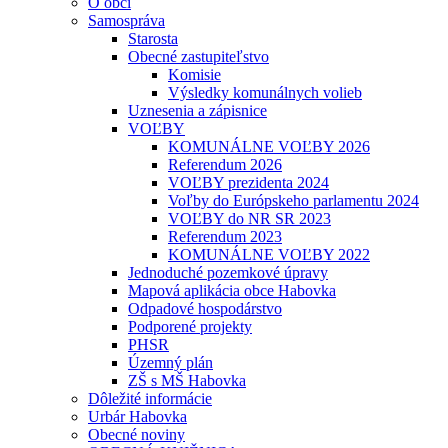
O obci
Samospráva
Starosta
Obecné zastupiteľstvo
Komisie
Výsledky komunálnych volieb
Uznesenia a zápisnice
VOĽBY
KOMUNÁLNE VOĽBY 2026
Referendum 2026
VOĽBY prezidenta 2024
Voľby do Európskeho parlamentu 2024
VOĽBY do NR SR 2023
Referendum 2023
KOMUNÁLNE VOĽBY 2022
Jednoduché pozemkové úpravy
Mapová aplikácia obce Habovka
Odpadové hospodárstvo
Podporené projekty
PHSR
Územný plán
ZŠ s MŠ Habovka
Dôležité informácie
Urbár Habovka
Obecné noviny