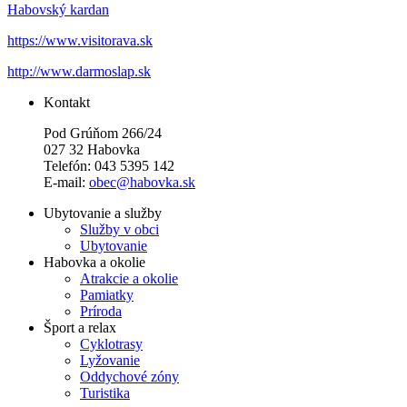
Habovský kardan
https://www.visitorava.sk
http://www.darmoslap.sk
Kontakt
Pod Grúňom 266/24
027 32 Habovka
Telefón: 043 5395 142
E-mail:
obec@habovka.sk
Ubytovanie a služby
Služby v obci
Ubytovanie
Habovka a okolie
Atrakcie a okolie
Pamiatky
Príroda
Šport a relax
Cyklotrasy
Lyžovanie
Oddychové zóny
Turistika