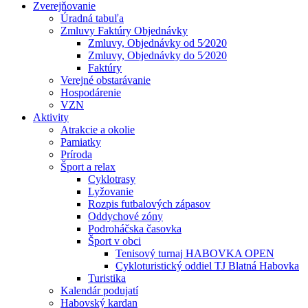
Zverejňovanie
Úradná tabuľa
Zmluvy Faktúry Objednávky
Zmluvy, Objednávky od 5⁄2020
Zmluvy, Objednávky do 5⁄2020
Faktúry
Verejné obstarávanie
Hospodárenie
VZN
Aktivity
Atrakcie a okolie
Pamiatky
Príroda
Šport a relax
Cyklotrasy
Lyžovanie
Rozpis futbalových zápasov
Oddychové zóny
Podroháčska časovka
Šport v obci
Tenisový turnaj HABOVKA OPEN
Cykloturistický oddiel TJ Blatná Habovka
Turistika
Kalendár podujatí
Habovský kardan