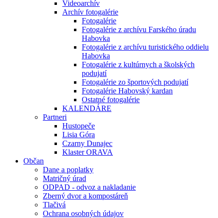
Videoarchív
Archív fotogalérie
Fotogalérie
Fotogalérie z archívu Farského úradu
Habovka
Fotogalérie z archívu turistického oddielu
Habovka
Fotogalérie z kultúrnych a školských
podujatí
Fotogalérie zo športových podujatí
Fotogalérie Habovský kardan
Ostatné fotogalérie
KALENDÁRE
Partneri
Hustopeče
Lisia Góra
Czarny Dunajec
Klaster ORAVA
Občan
Dane a poplatky
Matričný úrad
ODPAD - odvoz a nakladanie
Zberný dvor a kompostáreň
Tlačivá
Ochrana osobných údajov