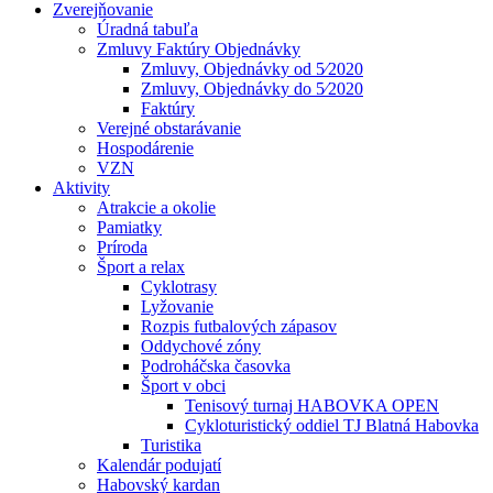
Zverejňovanie
Úradná tabuľa
Zmluvy Faktúry Objednávky
Zmluvy, Objednávky od 5⁄2020
Zmluvy, Objednávky do 5⁄2020
Faktúry
Verejné obstarávanie
Hospodárenie
VZN
Aktivity
Atrakcie a okolie
Pamiatky
Príroda
Šport a relax
Cyklotrasy
Lyžovanie
Rozpis futbalových zápasov
Oddychové zóny
Podroháčska časovka
Šport v obci
Tenisový turnaj HABOVKA OPEN
Cykloturistický oddiel TJ Blatná Habovka
Turistika
Kalendár podujatí
Habovský kardan