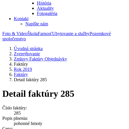
História
Aktuality
Fotogaléria
Kontakt
Napíšte nám
Foto & Video
Škola
Farnosť
Ubytovanie a služby
Pozemkové
spoločenstvo
Úvodná stránka
Zverejňovanie
Zmluvy Faktúry Objednávky
Faktúry
Rok 2019
Faktúry
Detail faktúry 285
Detail faktúry 285
Číslo faktúry:
285
Popis plnenia:
pohonné hmoty
Cena: