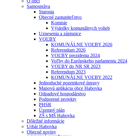
O obci
Samospráva
Starosta
Obecné zastupiteľstvo
Komisie
Výsledky komunálnych volieb
Uznesenia a zápisnice
VOĽBY
KOMUNÁLNE VOĽBY 2026
Referendum 2026
VOĽBY prezidenta 2024
Voľby do Európskeho parlamentu 2024
VOĽBY do NR SR 2023
Referendum 2023
KOMUNÁLNE VOĽBY 2022
Jednoduché pozemkové úpravy
Mapová aplikácia obce Habovka
Odpadové hospodárstvo
Podporené projekty
PHSR
Územný plán
ZŠ s MŠ Habovka
Dôležité informácie
Urbár Habovka
Obecné noviny