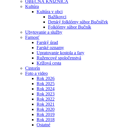
OBECNÁ KNIŽNICA
Kultúra
Kultúra v obci
Bažíkovci
Detský folklórny súbor Bučníček
Folklórny súbor Bučník
Ubytovanie a služby
Farnosť
Farský úrad
Farské oznamy
Upratovanie kostola a fary
Ružencové spoločenstvá
Krížová cesta
Cintorín
Foto a video
Rok 2026
Rok 2025
Rok 2024
Rok 2023
Rok 2022
Rok 2021
Rok 2020
Rok 2019
Rok 2018
Ostatné