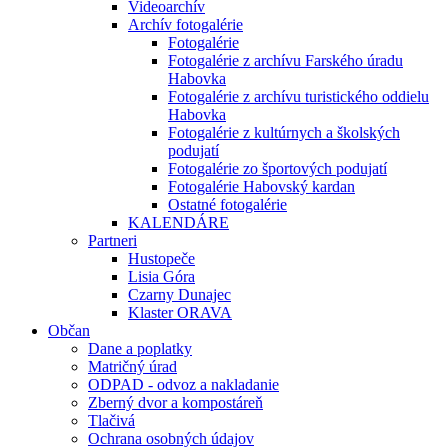
Videoarchív
Archív fotogalérie
Fotogalérie
Fotogalérie z archívu Farského úradu
Habovka
Fotogalérie z archívu turistického oddielu
Habovka
Fotogalérie z kultúrnych a školských
podujatí
Fotogalérie zo športových podujatí
Fotogalérie Habovský kardan
Ostatné fotogalérie
KALENDÁRE
Partneri
Hustopeče
Lisia Góra
Czarny Dunajec
Klaster ORAVA
Občan
Dane a poplatky
Matričný úrad
ODPAD - odvoz a nakladanie
Zberný dvor a kompostáreň
Tlačivá
Ochrana osobných údajov