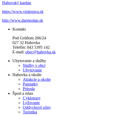
Habovský kardan
https://www.visitorava.sk
http://www.darmoslap.sk
Kontakt
Pod Grúňom 266/24
027 32 Habovka
Telefón: 043 5395 142
E-mail:
obec@habovka.sk
Ubytovanie a služby
Služby v obci
Ubytovanie
Habovka a okolie
Atrakcie a okolie
Pamiatky
Príroda
Šport a relax
Cyklotrasy
Lyžovanie
Oddychové zóny
Turistika