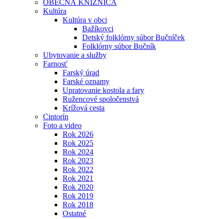
OBECNÁ KNIŽNICA
Kultúra
Kultúra v obci
Bažíkovci
Detský folklórny súbor Bučníček
Folklórny súbor Bučník
Ubytovanie a služby
Farnosť
Farský úrad
Farské oznamy
Upratovanie kostola a fary
Ružencové spoločenstvá
Krížová cesta
Cintorín
Foto a video
Rok 2026
Rok 2025
Rok 2024
Rok 2023
Rok 2022
Rok 2021
Rok 2020
Rok 2019
Rok 2018
Ostatné