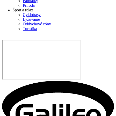
Pamiatky
Príroda
Šport a relax
Cyklotrasy
Lyžovanie
Oddychové zóny
Turistika