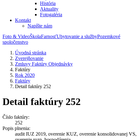
História
Aktuality
Fotogaléria
Kontakt
Napíšte nám
Foto & Video
Škola
Farnosť
Ubytovanie a služby
Pozemkové
spoločenstvo
Úvodná stránka
Zverejňovanie
Zmluvy Faktúry Objednávky
Faktúry
Rok 2020
Faktúry
Detail faktúry 252
Detail faktúry 252
Číslo faktúry:
252
Popis plnenia:
audit IUZ 2019, overenie KUZ, overenie konsolidovanej VS,
overenie rozp. hospodárenia