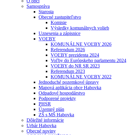
O obci
Samospráva
Starosta
Obecné zastupiteľstvo
Komisie
Výsledky komunálnych volieb
Uznesenia a zápisnice
VOĽBY
KOMUNÁLNE VOĽBY 2026
Referendum 2026
VOĽBY prezidenta 2024
Voľby do Európskeho parlamentu 2024
VOĽBY do NR SR 2023
Referendum 2023
KOMUNÁLNE VOĽBY 2022
Jednoduché pozemkové úpravy
Mapová aplikácia obce Habovka
Odpadové hospodárstvo
Podporené projekty
PHSR
Územný plán
ZŠ s MŠ Habovka
Dôležité informácie
Urbár Habovka
Obecné noviny