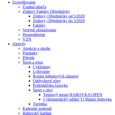
Zverejňovanie
Úradná tabuľa
Zmluvy Faktúry Objednávky
Zmluvy, Objednávky od 5⁄2020
Zmluvy, Objednávky do 5⁄2020
Faktúry
Verejné obstarávanie
Hospodárenie
VZN
Aktivity
Atrakcie a okolie
Pamiatky
Príroda
Šport a relax
Cyklotrasy
Lyžovanie
Rozpis futbalových zápasov
Oddychové zóny
Podroháčska časovka
Šport v obci
Tenisový turnaj HABOVKA OPEN
Cykloturistický oddiel TJ Blatná Habovka
Turistika
Kalendár podujatí
Habovský kardan