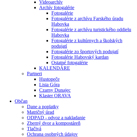
Videoarchív
Archív fotogalérie
Fotogalérie
Fotogalérie z archívu Farského úradu
Habovka
Fotogalérie z archívu turistického oddielu
Habovka
Fotogalérie z kultúrnych a školských
podujatí
Fotogalérie zo športových podujatí
Fotogalérie Habovský kardan
Ostatné fotogalérie
KALENDÁRE
Partneri
Hustopeče
Lisia Góra
Czarny Dunajec
Klaster ORAVA
Občan
Dane a poplatky
Matričný úrad
ODPAD - odvoz a nakladanie
Zberný dvor a kompostáreň
Tlačivá
Ochrana osobných údajov