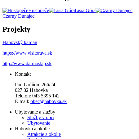
Hustopeče
Lisia Góra
Czarny Dunajec
Projekty
Habovský kardan
https://www.visitorava.sk
http://www.darmoslap.sk
Kontakt
Pod Grúňom 266/24
027 32 Habovka
Telefón: 043 5395 142
E-mail:
obec@habovka.sk
Ubytovanie a služby
Služby v obci
Ubytovanie
Habovka a okolie
Atrakcie a okolie