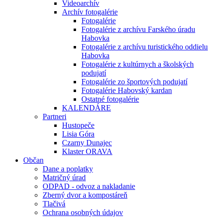
Videoarchív
Archív fotogalérie
Fotogalérie
Fotogalérie z archívu Farského úradu
Habovka
Fotogalérie z archívu turistického oddielu
Habovka
Fotogalérie z kultúrnych a školských
podujatí
Fotogalérie zo športových podujatí
Fotogalérie Habovský kardan
Ostatné fotogalérie
KALENDÁRE
Partneri
Hustopeče
Lisia Góra
Czarny Dunajec
Klaster ORAVA
Občan
Dane a poplatky
Matričný úrad
ODPAD - odvoz a nakladanie
Zberný dvor a kompostáreň
Tlačivá
Ochrana osobných údajov