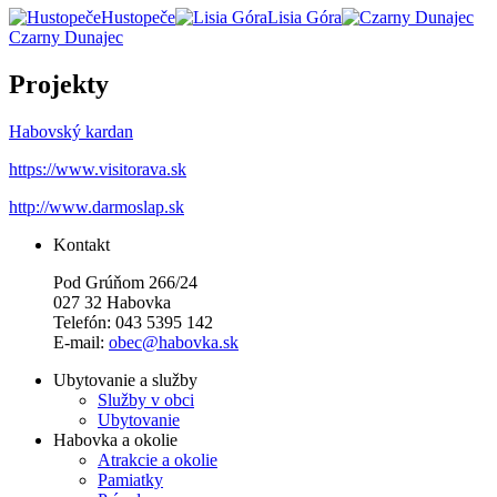
Hustopeče
Lisia Góra
Czarny Dunajec
Projekty
Habovský kardan
https://www.visitorava.sk
http://www.darmoslap.sk
Kontakt
Pod Grúňom 266/24
027 32 Habovka
Telefón: 043 5395 142
E-mail:
obec@habovka.sk
Ubytovanie a služby
Služby v obci
Ubytovanie
Habovka a okolie
Atrakcie a okolie
Pamiatky