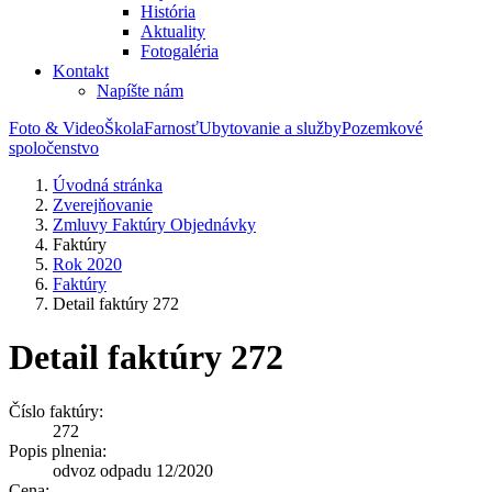
História
Aktuality
Fotogaléria
Kontakt
Napíšte nám
Foto & Video
Škola
Farnosť
Ubytovanie a služby
Pozemkové
spoločenstvo
Úvodná stránka
Zverejňovanie
Zmluvy Faktúry Objednávky
Faktúry
Rok 2020
Faktúry
Detail faktúry 272
Detail faktúry 272
Číslo faktúry:
272
Popis plnenia:
odvoz odpadu 12/2020
Cena: