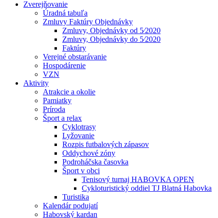
Zverejňovanie
Úradná tabuľa
Zmluvy Faktúry Objednávky
Zmluvy, Objednávky od 5⁄2020
Zmluvy, Objednávky do 5⁄2020
Faktúry
Verejné obstarávanie
Hospodárenie
VZN
Aktivity
Atrakcie a okolie
Pamiatky
Príroda
Šport a relax
Cyklotrasy
Lyžovanie
Rozpis futbalových zápasov
Oddychové zóny
Podroháčska časovka
Šport v obci
Tenisový turnaj HABOVKA OPEN
Cykloturistický oddiel TJ Blatná Habovka
Turistika
Kalendár podujatí
Habovský kardan