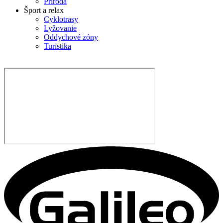
Príroda
Šport a relax
Cyklotrasy
Lyžovanie
Oddychové zóny
Turistika