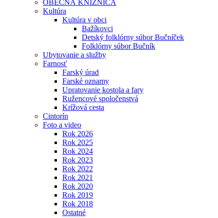
OBECNÁ KNIŽNICA
Kultúra
Kultúra v obci
Bažíkovci
Detský folklórny súbor Bučníček
Folklórny súbor Bučník
Ubytovanie a služby
Farnosť
Farský úrad
Farské oznamy
Upratovanie kostola a fary
Ružencové spoločenstvá
Krížová cesta
Cintorín
Foto a video
Rok 2026
Rok 2025
Rok 2024
Rok 2023
Rok 2022
Rok 2021
Rok 2020
Rok 2019
Rok 2018
Ostatné