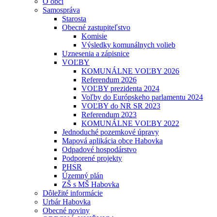
O obci
Samospráva
Starosta
Obecné zastupiteľstvo
Komisie
Výsledky komunálnych volieb
Uznesenia a zápisnice
VOĽBY
KOMUNÁLNE VOĽBY 2026
Referendum 2026
VOĽBY prezidenta 2024
Voľby do Európskeho parlamentu 2024
VOĽBY do NR SR 2023
Referendum 2023
KOMUNÁLNE VOĽBY 2022
Jednoduché pozemkové úpravy
Mapová aplikácia obce Habovka
Odpadové hospodárstvo
Podporené projekty
PHSR
Územný plán
ZŠ s MŠ Habovka
Dôležité informácie
Urbár Habovka
Obecné noviny