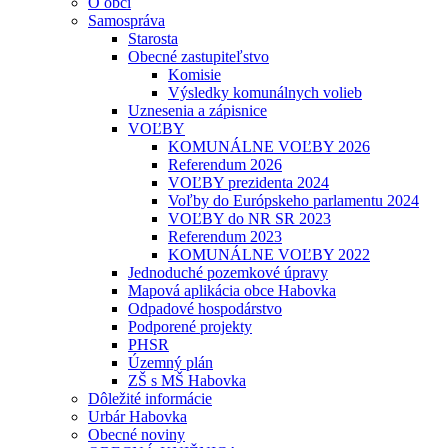
O obci
Samospráva
Starosta
Obecné zastupiteľstvo
Komisie
Výsledky komunálnych volieb
Uznesenia a zápisnice
VOĽBY
KOMUNÁLNE VOĽBY 2026
Referendum 2026
VOĽBY prezidenta 2024
Voľby do Európskeho parlamentu 2024
VOĽBY do NR SR 2023
Referendum 2023
KOMUNÁLNE VOĽBY 2022
Jednoduché pozemkové úpravy
Mapová aplikácia obce Habovka
Odpadové hospodárstvo
Podporené projekty
PHSR
Územný plán
ZŠ s MŠ Habovka
Dôležité informácie
Urbár Habovka
Obecné noviny