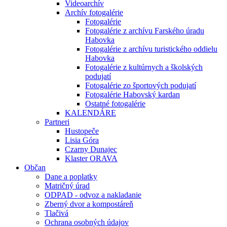
Videoarchív
Archív fotogalérie
Fotogalérie
Fotogalérie z archívu Farského úradu
Habovka
Fotogalérie z archívu turistického oddielu
Habovka
Fotogalérie z kultúrnych a školských
podujatí
Fotogalérie zo športových podujatí
Fotogalérie Habovský kardan
Ostatné fotogalérie
KALENDÁRE
Partneri
Hustopeče
Lisia Góra
Czarny Dunajec
Klaster ORAVA
Občan
Dane a poplatky
Matričný úrad
ODPAD - odvoz a nakladanie
Zberný dvor a kompostáreň
Tlačivá
Ochrana osobných údajov