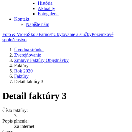
História
Aktuality
Fotogaléria
Kontakt
Napíšte nám
Foto & Video
Škola
Farnosť
Ubytovanie a služby
Pozemkové
spoločenstvo
Úvodná stránka
Zverejňovanie
Zmluvy Faktúry Objednávky
Faktúry
Rok 2020
Faktúry
Detail faktúry 3
Detail faktúry 3
Číslo faktúry:
3
Popis plnenia:
Za internet
Cena: