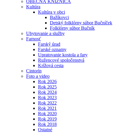
OBECNÁ KNIŽNICA
Kultúra
Kultúra v obci
Bažíkovci
Detský folklórny súbor Bučníček
Folklórny súbor Bučník
Ubytovanie a služby
Farnosť
Farský úrad
Farské oznamy
Upratovanie kostola a fary
Ružencové spoločenstvá
Krížová cesta
Cintorín
Foto a video
Rok 2026
Rok 2025
Rok 2024
Rok 2023
Rok 2022
Rok 2021
Rok 2020
Rok 2019
Rok 2018
Ostatné