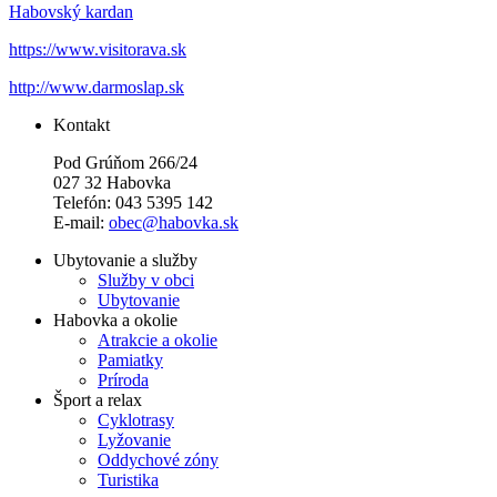
Habovský kardan
https://www.visitorava.sk
http://www.darmoslap.sk
Kontakt
Pod Grúňom 266/24
027 32 Habovka
Telefón: 043 5395 142
E-mail:
obec@habovka.sk
Ubytovanie a služby
Služby v obci
Ubytovanie
Habovka a okolie
Atrakcie a okolie
Pamiatky
Príroda
Šport a relax
Cyklotrasy
Lyžovanie
Oddychové zóny
Turistika