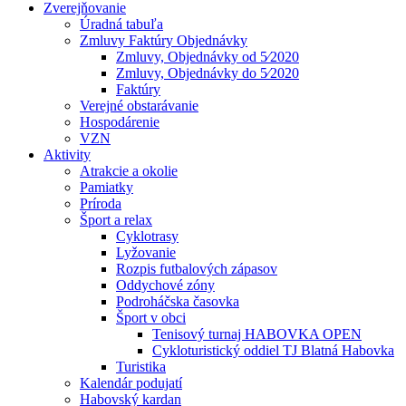
Zverejňovanie
Úradná tabuľa
Zmluvy Faktúry Objednávky
Zmluvy, Objednávky od 5⁄2020
Zmluvy, Objednávky do 5⁄2020
Faktúry
Verejné obstarávanie
Hospodárenie
VZN
Aktivity
Atrakcie a okolie
Pamiatky
Príroda
Šport a relax
Cyklotrasy
Lyžovanie
Rozpis futbalových zápasov
Oddychové zóny
Podroháčska časovka
Šport v obci
Tenisový turnaj HABOVKA OPEN
Cykloturistický oddiel TJ Blatná Habovka
Turistika
Kalendár podujatí
Habovský kardan