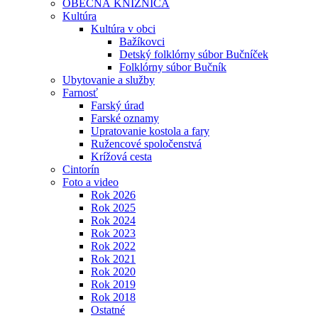
OBECNÁ KNIŽNICA
Kultúra
Kultúra v obci
Bažíkovci
Detský folklórny súbor Bučníček
Folklórny súbor Bučník
Ubytovanie a služby
Farnosť
Farský úrad
Farské oznamy
Upratovanie kostola a fary
Ružencové spoločenstvá
Krížová cesta
Cintorín
Foto a video
Rok 2026
Rok 2025
Rok 2024
Rok 2023
Rok 2022
Rok 2021
Rok 2020
Rok 2019
Rok 2018
Ostatné