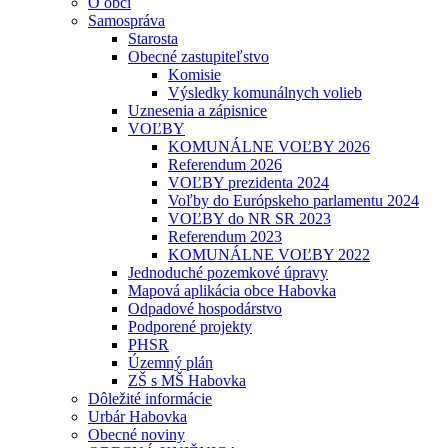
O obci
Samospráva
Starosta
Obecné zastupiteľstvo
Komisie
Výsledky komunálnych volieb
Uznesenia a zápisnice
VOĽBY
KOMUNÁLNE VOĽBY 2026
Referendum 2026
VOĽBY prezidenta 2024
Voľby do Európskeho parlamentu 2024
VOĽBY do NR SR 2023
Referendum 2023
KOMUNÁLNE VOĽBY 2022
Jednoduché pozemkové úpravy
Mapová aplikácia obce Habovka
Odpadové hospodárstvo
Podporené projekty
PHSR
Územný plán
ZŠ s MŠ Habovka
Dôležité informácie
Urbár Habovka
Obecné noviny