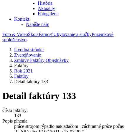
História
Aktuality
Fotogaléria
Kontakt
Napíšte nám
Foto & Video
Škola
Farnosť
Ubytovanie a služby
Pozemkové
spoločenstvo
Úvodná stránka
Zverejňovanie
Zmluvy Faktúry Objednávky
Faktúry
Rok 2021
Faktúry
Detail faktúry 133
Detail faktúry 133
Číslo faktúry:
133
Popis plnenia:
práce strojom rýpadlo nakladačom - záchranné práce počas
III. SPA dňa 17.07.2021 a 18.07.2021