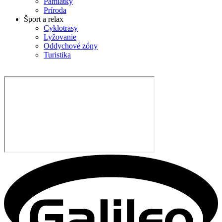
Pamiatky
Príroda
Šport a relax
Cyklotrasy
Lyžovanie
Oddychové zóny
Turistika