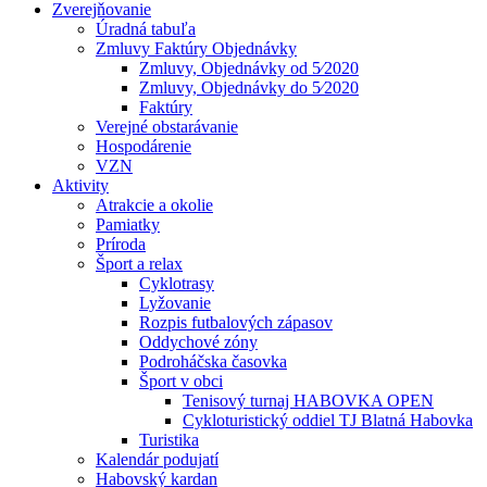
Zverejňovanie
Úradná tabuľa
Zmluvy Faktúry Objednávky
Zmluvy, Objednávky od 5⁄2020
Zmluvy, Objednávky do 5⁄2020
Faktúry
Verejné obstarávanie
Hospodárenie
VZN
Aktivity
Atrakcie a okolie
Pamiatky
Príroda
Šport a relax
Cyklotrasy
Lyžovanie
Rozpis futbalových zápasov
Oddychové zóny
Podroháčska časovka
Šport v obci
Tenisový turnaj HABOVKA OPEN
Cykloturistický oddiel TJ Blatná Habovka
Turistika
Kalendár podujatí
Habovský kardan