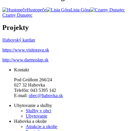
Hustopeče
Lisia Góra
Czarny Dunajec
Projekty
Habovský kardan
https://www.visitorava.sk
http://www.darmoslap.sk
Kontakt
Pod Grúňom 266/24
027 32 Habovka
Telefón: 043 5395 142
E-mail:
obec@habovka.sk
Ubytovanie a služby
Služby v obci
Ubytovanie
Habovka a okolie
Atrakcie a okolie