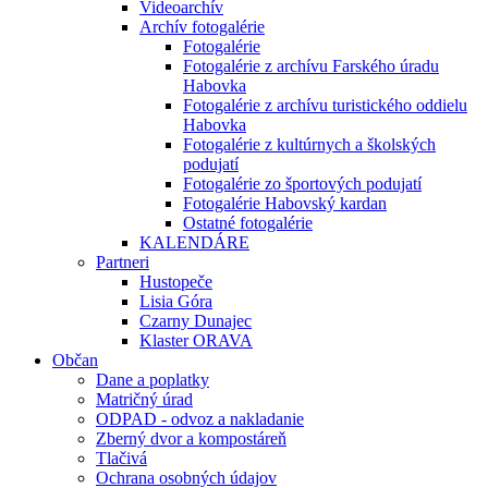
Videoarchív
Archív fotogalérie
Fotogalérie
Fotogalérie z archívu Farského úradu
Habovka
Fotogalérie z archívu turistického oddielu
Habovka
Fotogalérie z kultúrnych a školských
podujatí
Fotogalérie zo športových podujatí
Fotogalérie Habovský kardan
Ostatné fotogalérie
KALENDÁRE
Partneri
Hustopeče
Lisia Góra
Czarny Dunajec
Klaster ORAVA
Občan
Dane a poplatky
Matričný úrad
ODPAD - odvoz a nakladanie
Zberný dvor a kompostáreň
Tlačivá
Ochrana osobných údajov