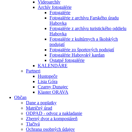
Videoarchív
Archív fotogalérie
Fotogalérie
Fotogalérie z archívu Farského úradu
Habovka
Fotogalérie z archívu turistického oddielu
Habovka
Fotogalérie z kultúrnych a školských
podujatí
Fotogalérie zo športových podujatí
Fotogalérie Habovský kardan
Ostatné fotogalérie
KALENDÁRE
Partneri
Hustopeče
Lisia Góra
Czarny Dunajec
Klaster ORAVA
Občan
Dane a poplatky
Matričný úrad
ODPAD - odvoz a nakladanie
Zberný dvor a kompostáreň
Tlačivá
Ochrana osobných údajov