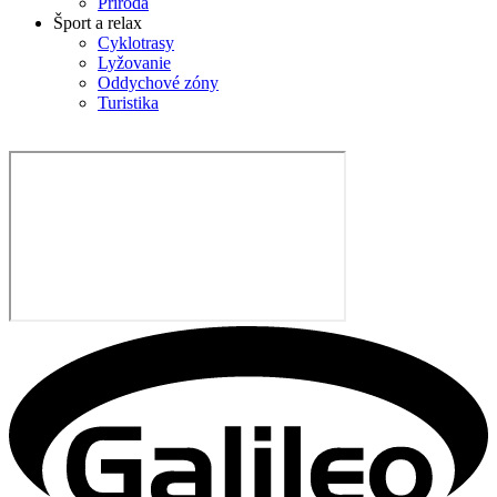
Príroda
Šport a relax
Cyklotrasy
Lyžovanie
Oddychové zóny
Turistika