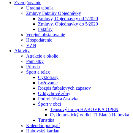
Zverejňovanie
Úradná tabuľa
Zmluvy Faktúry Objednávky
Zmluvy, Objednávky od 5⁄2020
Zmluvy, Objednávky do 5⁄2020
Faktúry
Verejné obstarávanie
Hospodárenie
VZN
Aktivity
Atrakcie a okolie
Pamiatky
Príroda
Šport a relax
Cyklotrasy
Lyžovanie
Rozpis futbalových zápasov
Oddychové zóny
Podroháčska časovka
Šport v obci
Tenisový turnaj HABOVKA OPEN
Cykloturistický oddiel TJ Blatná Habovka
Turistika
Kalendár podujatí
Habovský kardan