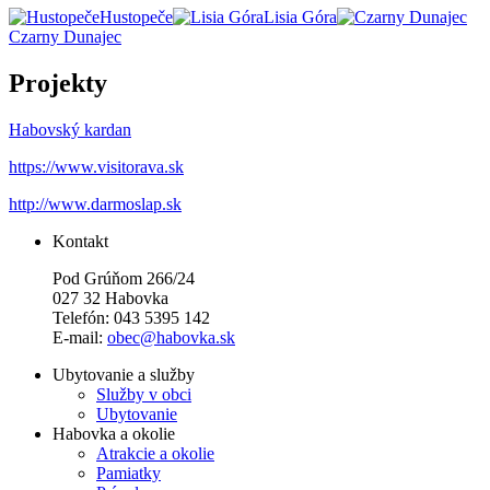
Hustopeče
Lisia Góra
Czarny Dunajec
Projekty
Habovský kardan
https://www.visitorava.sk
http://www.darmoslap.sk
Kontakt
Pod Grúňom 266/24
027 32 Habovka
Telefón: 043 5395 142
E-mail:
obec@habovka.sk
Ubytovanie a služby
Služby v obci
Ubytovanie
Habovka a okolie
Atrakcie a okolie
Pamiatky