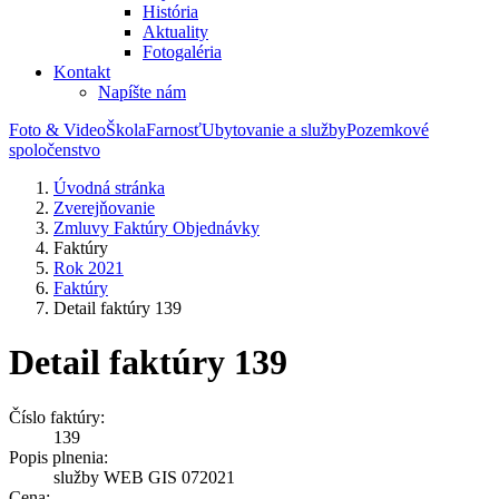
História
Aktuality
Fotogaléria
Kontakt
Napíšte nám
Foto & Video
Škola
Farnosť
Ubytovanie a služby
Pozemkové
spoločenstvo
Úvodná stránka
Zverejňovanie
Zmluvy Faktúry Objednávky
Faktúry
Rok 2021
Faktúry
Detail faktúry 139
Detail faktúry 139
Číslo faktúry:
139
Popis plnenia:
služby WEB GIS 072021
Cena: