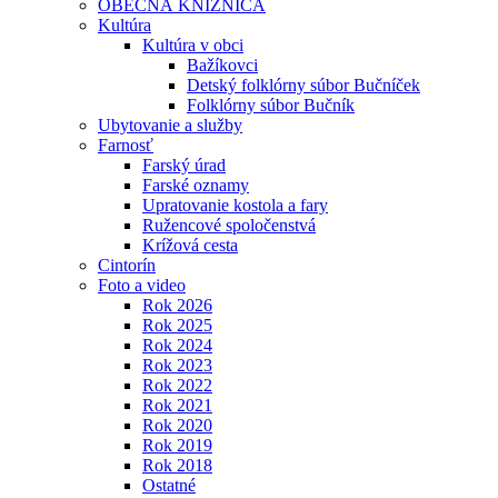
OBECNÁ KNIŽNICA
Kultúra
Kultúra v obci
Bažíkovci
Detský folklórny súbor Bučníček
Folklórny súbor Bučník
Ubytovanie a služby
Farnosť
Farský úrad
Farské oznamy
Upratovanie kostola a fary
Ružencové spoločenstvá
Krížová cesta
Cintorín
Foto a video
Rok 2026
Rok 2025
Rok 2024
Rok 2023
Rok 2022
Rok 2021
Rok 2020
Rok 2019
Rok 2018
Ostatné