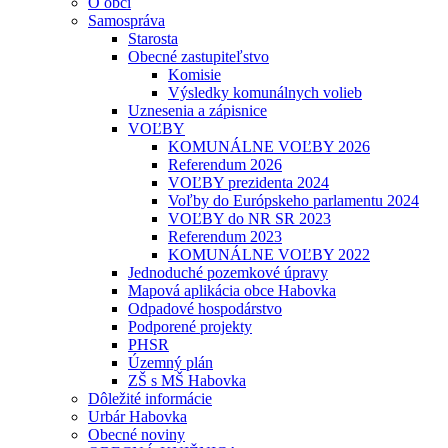
O obci
Samospráva
Starosta
Obecné zastupiteľstvo
Komisie
Výsledky komunálnych volieb
Uznesenia a zápisnice
VOĽBY
KOMUNÁLNE VOĽBY 2026
Referendum 2026
VOĽBY prezidenta 2024
Voľby do Európskeho parlamentu 2024
VOĽBY do NR SR 2023
Referendum 2023
KOMUNÁLNE VOĽBY 2022
Jednoduché pozemkové úpravy
Mapová aplikácia obce Habovka
Odpadové hospodárstvo
Podporené projekty
PHSR
Územný plán
ZŠ s MŠ Habovka
Dôležité informácie
Urbár Habovka
Obecné noviny