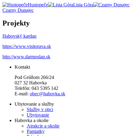
Hustopeče
Lisia Góra
Czarny Dunajec
Projekty
Habovský kardan
https://www.visitorava.sk
http://www.darmoslap.sk
Kontakt
Pod Grúňom 266/24
027 32 Habovka
Telefón: 043 5395 142
E-mail:
obec@habovka.sk
Ubytovanie a služby
Služby v obci
Ubytovanie
Habovka a okolie
Atrakcie a okolie
Pamiatky