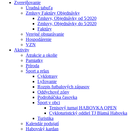
Zverejňovanie
Úradná tabuľa
Zmluvy Faktúry Objednávky
Zmluvy, Objednávky od 5⁄2020
Zmluvy, Objednávky do 5⁄2020
Faktúry
Verejné obstarávanie
Hospodárenie
VZN
Aktivity
Atrakcie a okolie
Pamiatky
Príroda
Šport a relax
Cyklotrasy
Lyžovanie
Rozpis futbalových zápasov
Oddychové zóny
Podroháčska časovka
Šport v obci
Tenisový turnaj HABOVKA OPEN
Cykloturistický oddiel TJ Blatná Habovka
Turistika
Kalendár podujatí
Habovský kardan