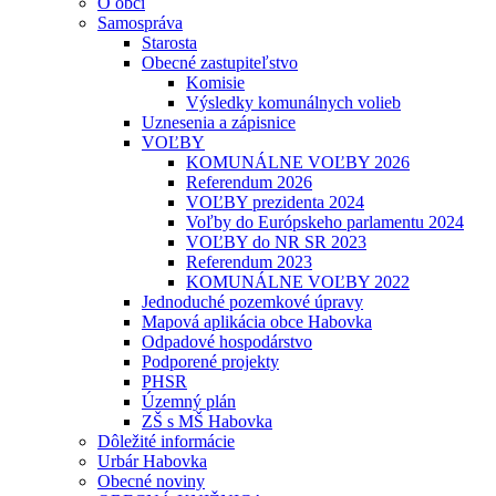
O obci
Samospráva
Starosta
Obecné zastupiteľstvo
Komisie
Výsledky komunálnych volieb
Uznesenia a zápisnice
VOĽBY
KOMUNÁLNE VOĽBY 2026
Referendum 2026
VOĽBY prezidenta 2024
Voľby do Európskeho parlamentu 2024
VOĽBY do NR SR 2023
Referendum 2023
KOMUNÁLNE VOĽBY 2022
Jednoduché pozemkové úpravy
Mapová aplikácia obce Habovka
Odpadové hospodárstvo
Podporené projekty
PHSR
Územný plán
ZŠ s MŠ Habovka
Dôležité informácie
Urbár Habovka
Obecné noviny