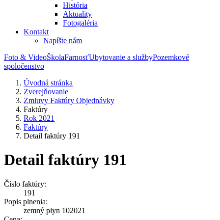
História
Aktuality
Fotogaléria
Kontakt
Napíšte nám
Foto & Video
Škola
Farnosť
Ubytovanie a služby
Pozemkové
spoločenstvo
Úvodná stránka
Zverejňovanie
Zmluvy Faktúry Objednávky
Faktúry
Rok 2021
Faktúry
Detail faktúry 191
Detail faktúry 191
Číslo faktúry:
191
Popis plnenia:
zemný plyn 102021
Cena: