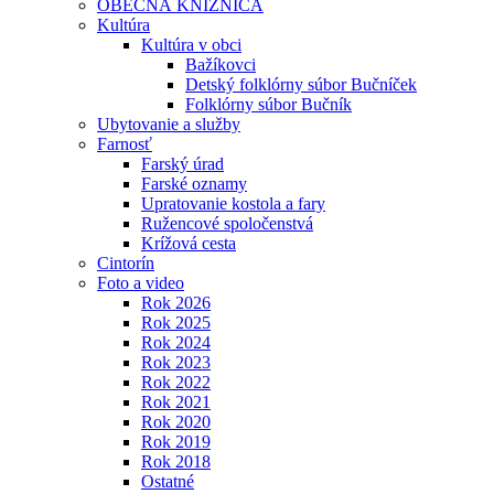
OBECNÁ KNIŽNICA
Kultúra
Kultúra v obci
Bažíkovci
Detský folklórny súbor Bučníček
Folklórny súbor Bučník
Ubytovanie a služby
Farnosť
Farský úrad
Farské oznamy
Upratovanie kostola a fary
Ružencové spoločenstvá
Krížová cesta
Cintorín
Foto a video
Rok 2026
Rok 2025
Rok 2024
Rok 2023
Rok 2022
Rok 2021
Rok 2020
Rok 2019
Rok 2018
Ostatné