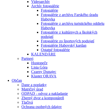
Videoarchív
Archív fotogalérie
Fotogalérie
Fotogalérie z archívu Farského úradu
Habovka
Fotogalérie z archívu turistického oddielu
Habovka
Fotogalérie z kultúrnych a školských
podujatí
Fotogalérie zo športových podujatí
Fotogalérie Habovský kardan
Ostatné fotogalérie
KALENDÁRE
Partneri
Hustopeče
Lisia Góra
Czarny Dunajec
Klaster ORAVA
Občan
Dane a poplatky
Matričný úrad
ODPAD - odvoz a nakladanie
Zberný dvor a kompostáreň
Tlačivá
Ochrana osobných údajov