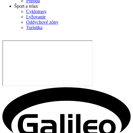
Príroda
Šport a relax
Cyklotrasy
Lyžovanie
Oddychové zóny
Turistika