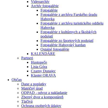
Videoarchív
Archív fotogalérie
Fotogalérie
Fotogalérie z archívu Farského úradu
Habovka
Fotogalérie z archívu turistického oddielu
Habovka
Fotogalérie z kultúrnych a školských
podujatí
Fotogalérie zo športových podujatí
Fotogalérie Habovský kardan
Ostatné fotogalérie
KALENDÁRE
Partneri
Hustopeče
Lisia Góra
Czarny Dunajec
Klaster ORAVA
Občan
Dane a poplatky
Matričný úrad
ODPAD - odvoz a nakladanie
Zberný dvor a kompostáreň
Tlačivá
Ochrana osobných údajov