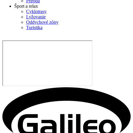
Príroda
Šport a relax
Cyklotrasy
Lyžovanie
Oddychové zóny
Turistika