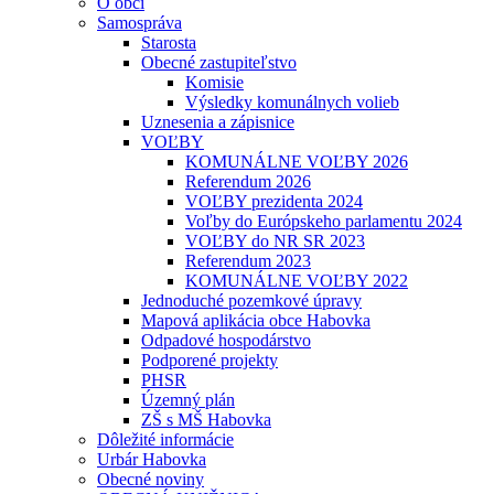
O obci
Samospráva
Starosta
Obecné zastupiteľstvo
Komisie
Výsledky komunálnych volieb
Uznesenia a zápisnice
VOĽBY
KOMUNÁLNE VOĽBY 2026
Referendum 2026
VOĽBY prezidenta 2024
Voľby do Európskeho parlamentu 2024
VOĽBY do NR SR 2023
Referendum 2023
KOMUNÁLNE VOĽBY 2022
Jednoduché pozemkové úpravy
Mapová aplikácia obce Habovka
Odpadové hospodárstvo
Podporené projekty
PHSR
Územný plán
ZŠ s MŠ Habovka
Dôležité informácie
Urbár Habovka
Obecné noviny