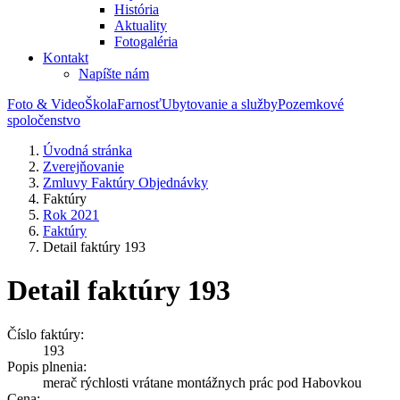
História
Aktuality
Fotogaléria
Kontakt
Napíšte nám
Foto & Video
Škola
Farnosť
Ubytovanie a služby
Pozemkové
spoločenstvo
Úvodná stránka
Zverejňovanie
Zmluvy Faktúry Objednávky
Faktúry
Rok 2021
Faktúry
Detail faktúry 193
Detail faktúry 193
Číslo faktúry:
193
Popis plnenia:
merač rýchlosti vrátane montážnych prác pod Habovkou
Cena: