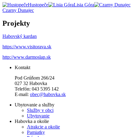
Hustopeče
Lisia Góra
Czarny Dunajec
Projekty
Habovský kardan
https://www.visitorava.sk
http://www.darmoslap.sk
Kontakt
Pod Grúňom 266/24
027 32 Habovka
Telefón: 043 5395 142
E-mail:
obec@habovka.sk
Ubytovanie a služby
Služby v obci
Ubytovanie
Habovka a okolie
Atrakcie a okolie
Pamiatky