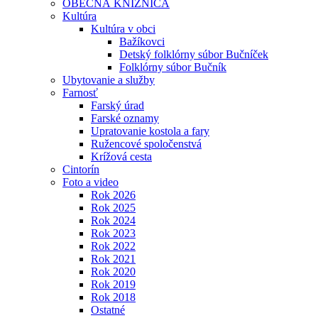
OBECNÁ KNIŽNICA
Kultúra
Kultúra v obci
Bažíkovci
Detský folklórny súbor Bučníček
Folklórny súbor Bučník
Ubytovanie a služby
Farnosť
Farský úrad
Farské oznamy
Upratovanie kostola a fary
Ružencové spoločenstvá
Krížová cesta
Cintorín
Foto a video
Rok 2026
Rok 2025
Rok 2024
Rok 2023
Rok 2022
Rok 2021
Rok 2020
Rok 2019
Rok 2018
Ostatné