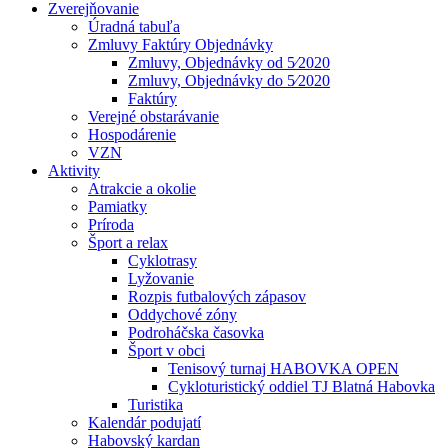
Zverejňovanie
Úradná tabuľa
Zmluvy Faktúry Objednávky
Zmluvy, Objednávky od 5⁄2020
Zmluvy, Objednávky do 5⁄2020
Faktúry
Verejné obstarávanie
Hospodárenie
VZN
Aktivity
Atrakcie a okolie
Pamiatky
Príroda
Šport a relax
Cyklotrasy
Lyžovanie
Rozpis futbalových zápasov
Oddychové zóny
Podroháčska časovka
Šport v obci
Tenisový turnaj HABOVKA OPEN
Cykloturistický oddiel TJ Blatná Habovka
Turistika
Kalendár podujatí
Habovský kardan