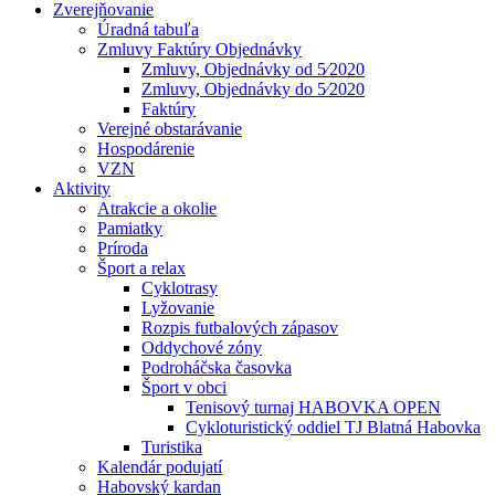
Zverejňovanie
Úradná tabuľa
Zmluvy Faktúry Objednávky
Zmluvy, Objednávky od 5⁄2020
Zmluvy, Objednávky do 5⁄2020
Faktúry
Verejné obstarávanie
Hospodárenie
VZN
Aktivity
Atrakcie a okolie
Pamiatky
Príroda
Šport a relax
Cyklotrasy
Lyžovanie
Rozpis futbalových zápasov
Oddychové zóny
Podroháčska časovka
Šport v obci
Tenisový turnaj HABOVKA OPEN
Cykloturistický oddiel TJ Blatná Habovka
Turistika
Kalendár podujatí
Habovský kardan