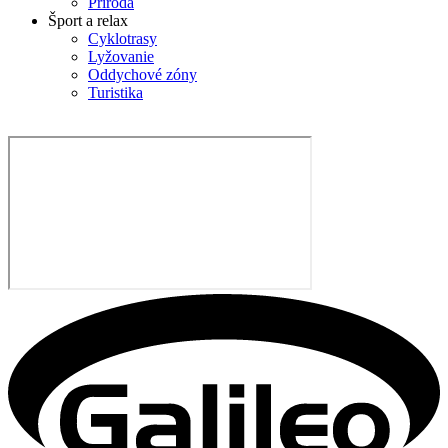
Príroda
Šport a relax
Cyklotrasy
Lyžovanie
Oddychové zóny
Turistika