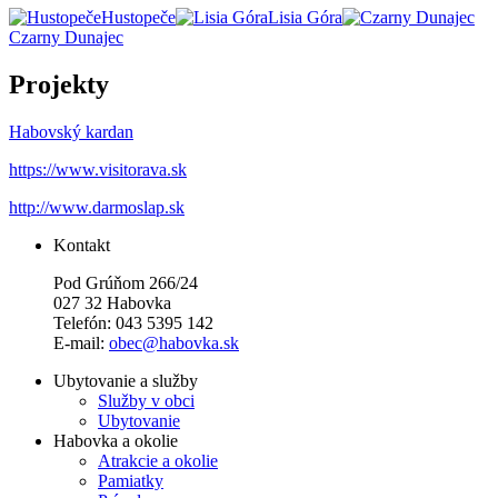
Hustopeče
Lisia Góra
Czarny Dunajec
Projekty
Habovský kardan
https://www.visitorava.sk
http://www.darmoslap.sk
Kontakt
Pod Grúňom 266/24
027 32 Habovka
Telefón: 043 5395 142
E-mail:
obec@habovka.sk
Ubytovanie a služby
Služby v obci
Ubytovanie
Habovka a okolie
Atrakcie a okolie
Pamiatky