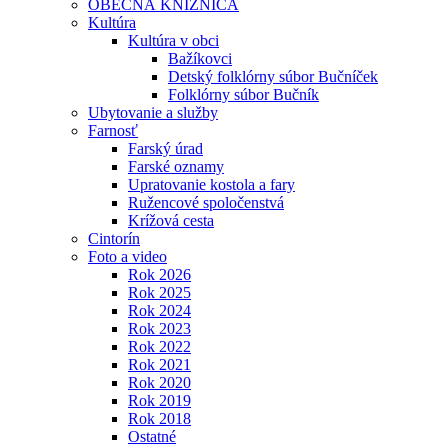
OBECNÁ KNIŽNICA
Kultúra
Kultúra v obci
Bažíkovci
Detský folklórny súbor Bučníček
Folklórny súbor Bučník
Ubytovanie a služby
Farnosť
Farský úrad
Farské oznamy
Upratovanie kostola a fary
Ružencové spoločenstvá
Krížová cesta
Cintorín
Foto a video
Rok 2026
Rok 2025
Rok 2024
Rok 2023
Rok 2022
Rok 2021
Rok 2020
Rok 2019
Rok 2018
Ostatné