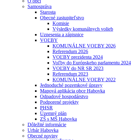
O obci
Samospráva
Starosta
Obecné zastupiteľstvo
Komisie
Výsledky komunálnych volieb
Uznesenia a zápisnice
VOĽBY
KOMUNÁLNE VOĽBY 2026
Referendum 2026
VOĽBY prezidenta 2024
Voľby do Európskeho parlamentu 2024
VOĽBY do NR SR 2023
Referendum 2023
KOMUNÁLNE VOĽBY 2022
Jednoduché pozemkové úpravy
Mapová aplikácia obce Habovka
Odpadové hospodárstvo
Podporené projekty
PHSR
Územný plán
ZŠ s MŠ Habovka
Dôležité informácie
Urbár Habovka
Obecné noviny