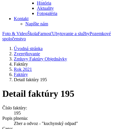
História
Aktuality
Fotogaléria
Kontakt
Napíšte nám
Foto & Video
Škola
Farnosť
Ubytovanie a služby
Pozemkové
spoločenstvo
Úvodná stránka
Zverejňovanie
Zmluvy Faktúry Objednávky
Faktúry
Rok 2021
Faktúry
Detail faktúry 195
Detail faktúry 195
Číslo faktúry:
195
Popis plnenia:
Zber a odvoz - "kuchynský odpad"
Cena: