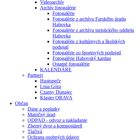
Videoarchív
Archív fotogalérie
Fotogalérie
Fotogalérie z archívu Farského úradu
Habovka
Fotogalérie z archívu turistického oddielu
Habovka
Fotogalérie z kultúrnych a školských
podujatí
Fotogalérie zo športových podujatí
Fotogalérie Habovský kardan
Ostatné fotogalérie
KALENDÁRE
Partneri
Hustopeče
Lisia Góra
Czarny Dunajec
Klaster ORAVA
Občan
Dane a poplatky
Matričný úrad
ODPAD - odvoz a nakladanie
Zberný dvor a kompostáreň
Tlačivá
Ochrana osobných údajov