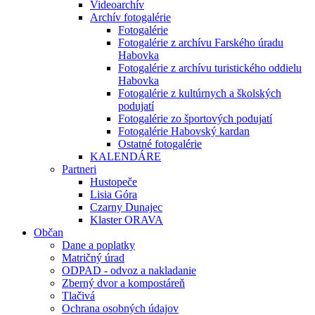
Videoarchív
Archív fotogalérie
Fotogalérie
Fotogalérie z archívu Farského úradu
Habovka
Fotogalérie z archívu turistického oddielu
Habovka
Fotogalérie z kultúrnych a školských
podujatí
Fotogalérie zo športových podujatí
Fotogalérie Habovský kardan
Ostatné fotogalérie
KALENDÁRE
Partneri
Hustopeče
Lisia Góra
Czarny Dunajec
Klaster ORAVA
Občan
Dane a poplatky
Matričný úrad
ODPAD - odvoz a nakladanie
Zberný dvor a kompostáreň
Tlačivá
Ochrana osobných údajov