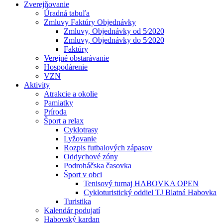
Zverejňovanie
Úradná tabuľa
Zmluvy Faktúry Objednávky
Zmluvy, Objednávky od 5⁄2020
Zmluvy, Objednávky do 5⁄2020
Faktúry
Verejné obstarávanie
Hospodárenie
VZN
Aktivity
Atrakcie a okolie
Pamiatky
Príroda
Šport a relax
Cyklotrasy
Lyžovanie
Rozpis futbalových zápasov
Oddychové zóny
Podroháčska časovka
Šport v obci
Tenisový turnaj HABOVKA OPEN
Cykloturistický oddiel TJ Blatná Habovka
Turistika
Kalendár podujatí
Habovský kardan