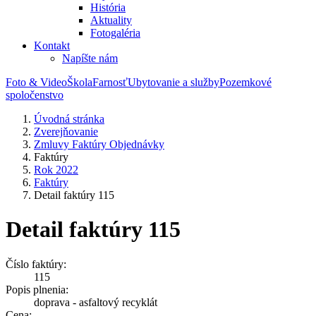
História
Aktuality
Fotogaléria
Kontakt
Napíšte nám
Foto & Video
Škola
Farnosť
Ubytovanie a služby
Pozemkové
spoločenstvo
Úvodná stránka
Zverejňovanie
Zmluvy Faktúry Objednávky
Faktúry
Rok 2022
Faktúry
Detail faktúry 115
Detail faktúry 115
Číslo faktúry:
115
Popis plnenia:
doprava - asfaltový recyklát
Cena: