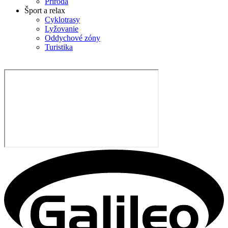
Príroda
Šport a relax
Cyklotrasy
Lyžovanie
Oddychové zóny
Turistika