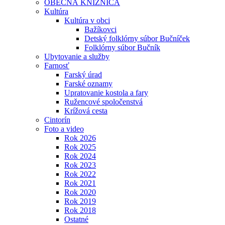
OBECNÁ KNIŽNICA
Kultúra
Kultúra v obci
Bažíkovci
Detský folklórny súbor Bučníček
Folklórny súbor Bučník
Ubytovanie a služby
Farnosť
Farský úrad
Farské oznamy
Upratovanie kostola a fary
Ružencové spoločenstvá
Krížová cesta
Cintorín
Foto a video
Rok 2026
Rok 2025
Rok 2024
Rok 2023
Rok 2022
Rok 2021
Rok 2020
Rok 2019
Rok 2018
Ostatné