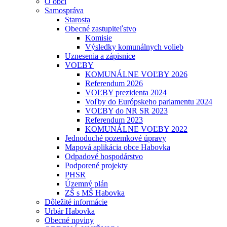
O obci
Samospráva
Starosta
Obecné zastupiteľstvo
Komisie
Výsledky komunálnych volieb
Uznesenia a zápisnice
VOĽBY
KOMUNÁLNE VOĽBY 2026
Referendum 2026
VOĽBY prezidenta 2024
Voľby do Európskeho parlamentu 2024
VOĽBY do NR SR 2023
Referendum 2023
KOMUNÁLNE VOĽBY 2022
Jednoduché pozemkové úpravy
Mapová aplikácia obce Habovka
Odpadové hospodárstvo
Podporené projekty
PHSR
Územný plán
ZŠ s MŠ Habovka
Dôležité informácie
Urbár Habovka
Obecné noviny