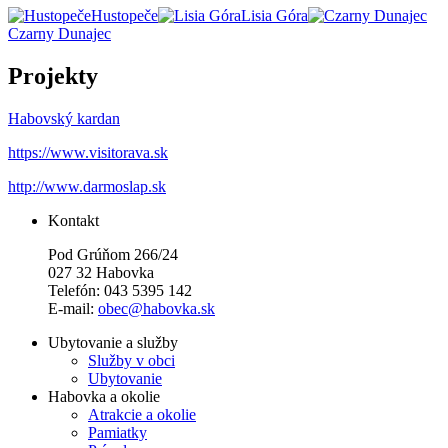
Hustopeče
Lisia Góra
Czarny Dunajec
Projekty
Habovský kardan
https://www.visitorava.sk
http://www.darmoslap.sk
Kontakt
Pod Grúňom 266/24
027 32 Habovka
Telefón: 043 5395 142
E-mail:
obec@habovka.sk
Ubytovanie a služby
Služby v obci
Ubytovanie
Habovka a okolie
Atrakcie a okolie
Pamiatky